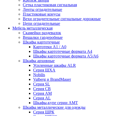
Крепеж забора
Сетка пластиковая сигнальная
Ленты оградительные
Пластиковые конусы
Вехи оградительные сигнальные дорожные
Цепи оградительные
Мебель металлическая
Скамейки раздевалок
Вешалки гардеробные
Шкафы картотечные
Картотеки А1 / А0
Шкафы картотечные формата А4
Шкафы картотечные формата А5/А6
Шкафы архивные
Усиленные шкафы ALR
Серия ШХА
Nobilis
Valberg и BrandMauer
Cерия SL
Серия СВ
Серия АМ
Серия AL
Шкафы-купе серии AMT
Шкафы металлические для одежды
Серия ШРК