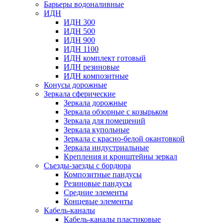
Барьеры водоналивные
ИДН
ИДН 300
ИДН 500
ИДН 900
ИДН 1100
ИДН комплект готовый
ИДН резиновые
ИДН композитные
Конусы дорожные
Зеркала сферические
Зеркала дорожные
Зеркала обзорные с козырьком
Зеркала для помещений
Зеркала купольные
Зеркала с красно-белой окантовкой
Зеркала индустриальные
Крепления и кронштейны зеркал
Съезды-заезды с бордюра
Композитные пандусы
Резиновые пандусы
Средние элементы
Концевые элементы
Кабель-каналы
Кабель-каналы пластиковые