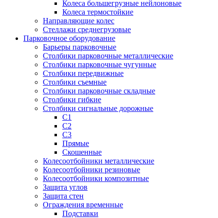
Колеса большегрузные нейлоновые
Колеса термостойкие
Направляющие колес
Стеллажи среднегрузовые
Парковочное оборудование
Барьеры парковочные
Столбики парковочные металлические
Столбики парковочные чугунные
Столбики передвижные
Столбики съемные
Столбики парковочные складные
Столбики гибкие
Столбики сигнальные дорожные
С1
С2
С3
Прямые
Скошенные
Колесоотбойники металлические
Колесоотбойники резиновые
Колесоотбойники композитные
Защита углов
Защита стен
Ограждения временные
Подставки