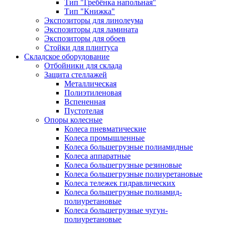
Тип "Гребёнка напольная"
Тип "Книжка"
Экспозиторы для линолеума
Экспозиторы для ламината
Экспозиторы для обоев
Стойки для плинтуса
Складское оборудование
Отбойники для склада
Защита стеллажей
Металлическая
Полиэтиленовая
Вспененная
Пустотелая
Опоры колесные
Колеса пневматические
Колеса промышленные
Колеса большегрузные полиамидные
Колеса аппаратные
Колеса большегрузные резиновые
Колеса большегрузные полиуретановые
Колеса тележек гидравлических
Колеса большегрузные полиамид-
полиуретановые
Колеса большегрузные чугун-
полиуретановые