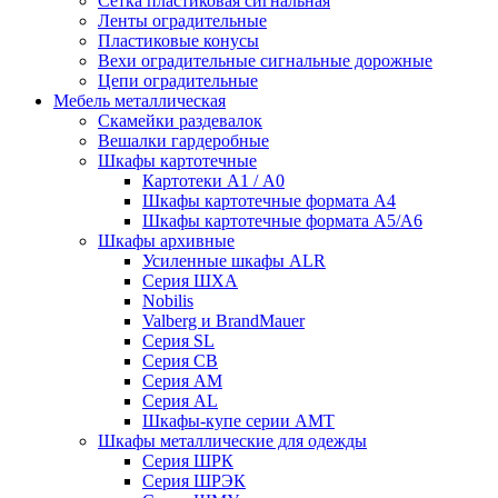
Сетка пластиковая сигнальная
Ленты оградительные
Пластиковые конусы
Вехи оградительные сигнальные дорожные
Цепи оградительные
Мебель металлическая
Скамейки раздевалок
Вешалки гардеробные
Шкафы картотечные
Картотеки А1 / А0
Шкафы картотечные формата А4
Шкафы картотечные формата А5/А6
Шкафы архивные
Усиленные шкафы ALR
Серия ШХА
Nobilis
Valberg и BrandMauer
Cерия SL
Серия СВ
Серия АМ
Серия AL
Шкафы-купе серии AMT
Шкафы металлические для одежды
Серия ШРК
Серия ШРЭК