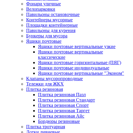
Фонари уличные
Велопарковки
Павильоны остановочные
Контейнеры мусорные
Площадки контейнерные
Павильоны для курения
Бункеры для мусора
Ящики почтовые
Ящики почтовые вертикальные узкие
Ящики почтовые вертикальные
классические
Ящики почтовые горизонтальные (ПЯГ)
Ящики почтовые индивидуальные
Ящики почтовые вертикальные "Эконом"
Клапаны мусоропроводные
Тележки для ЖКХ
Плитка резиновая
Плитка резиновая Пазл
Плитка резиновая Стандарт
Плитка резиновая Спорт
Плитка резиновая Таргет
Плитка резиновая Айс
Бордюры резиновые
Плитка тротуарная
Лотки ливневые