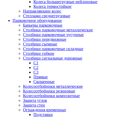
Колеса большегрузные нейлоновые
Колеса термостойкие
Направляющие колес
Стеллажи среднегрузовые
Парковочное оборудование
Барьеры парковочные
Столбики парковочные металлические
Столбики парковочные чугунные
Столбики передвижные
Столбики съемные
Столбики парковочные складные
Столбики гибкие
Столбики сигнальные дорожные
С1
С2
С3
Прямые
Скошенные
Колесоотбойники металлические
Колесоотбойники резиновые
Колесоотбойники композитные
Защита углов
Защита стен
Ограждения временные
Подставки