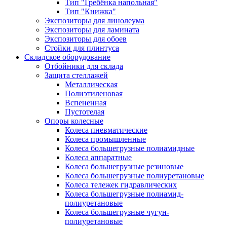
Тип "Гребёнка напольная"
Тип "Книжка"
Экспозиторы для линолеума
Экспозиторы для ламината
Экспозиторы для обоев
Стойки для плинтуса
Складское оборудование
Отбойники для склада
Защита стеллажей
Металлическая
Полиэтиленовая
Вспененная
Пустотелая
Опоры колесные
Колеса пневматические
Колеса промышленные
Колеса большегрузные полиамидные
Колеса аппаратные
Колеса большегрузные резиновые
Колеса большегрузные полиуретановые
Колеса тележек гидравлических
Колеса большегрузные полиамид-
полиуретановые
Колеса большегрузные чугун-
полиуретановые