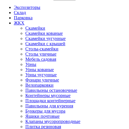
Экспозиторы
Склад
Парковка
ЖКХ
Скамейки
Скамейки кованые
Скамейки чугунные
Скамейки с крышей
Столы-скамейки
Столы уличные
Мебель садовая
Урны
Урны кованые
Урны чугунные
Фонари уличные
Велопарковки
Павильоны остановочные
Контейнеры мусорные
Площадки контейнерные
Павильоны для курения
Бункеры для мусора
Ящики почтовые
Клапаны мусоропроводные
Плитка резиновая