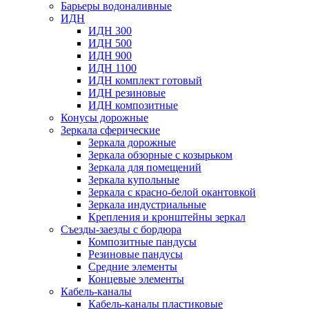
Барьеры водоналивные
ИДН
ИДН 300
ИДН 500
ИДН 900
ИДН 1100
ИДН комплект готовый
ИДН резиновые
ИДН композитные
Конусы дорожные
Зеркала сферические
Зеркала дорожные
Зеркала обзорные с козырьком
Зеркала для помещений
Зеркала купольные
Зеркала с красно-белой окантовкой
Зеркала индустриальные
Крепления и кронштейны зеркал
Съезды-заезды с бордюра
Композитные пандусы
Резиновые пандусы
Средние элементы
Концевые элементы
Кабель-каналы
Кабель-каналы пластиковые