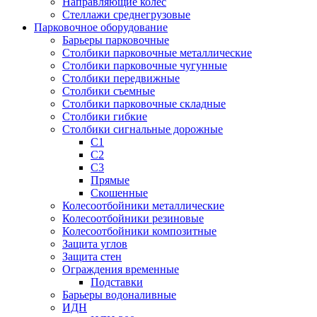
Направляющие колес
Стеллажи среднегрузовые
Парковочное оборудование
Барьеры парковочные
Столбики парковочные металлические
Столбики парковочные чугунные
Столбики передвижные
Столбики съемные
Столбики парковочные складные
Столбики гибкие
Столбики сигнальные дорожные
С1
С2
С3
Прямые
Скошенные
Колесоотбойники металлические
Колесоотбойники резиновые
Колесоотбойники композитные
Защита углов
Защита стен
Ограждения временные
Подставки
Барьеры водоналивные
ИДН