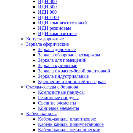
ИДН 300
ИДН 500
ИДН 900
ИДН 1100
ИДН комплект готовый
ИДН резиновые
ИДН композитные
Конусы дорожные
Зеркала сферические
Зеркала дорожные
Зеркала обзорные с козырьком
Зеркала для помещений
Зеркала купольные
Зеркала с красно-белой окантовкой
Зеркала индустриальные
Крепления и кронштейны зеркал
Съезды-заезды с бордюра
Композитные пандусы
Резиновые пандусы
Средние элементы
Концевые элементы
Кабель-каналы
Кабель-каналы пластиковые
Кабель-каналы полиуретановые
Кабель-каналы металлические