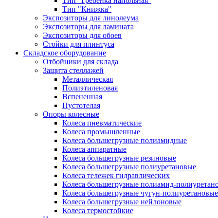
Тип "Гребёнка напольная"
Тип "Книжка"
Экспозиторы для линолеума
Экспозиторы для ламината
Экспозиторы для обоев
Стойки для плинтуса
Складское оборудование
Отбойники для склада
Защита стеллажей
Металлическая
Полиэтиленовая
Вспененная
Пустотелая
Опоры колесные
Колеса пневматические
Колеса промышленные
Колеса большегрузные полиамидные
Колеса аппаратные
Колеса большегрузные резиновые
Колеса большегрузные полиуретановые
Колеса тележек гидравлических
Колеса большегрузные полиамид-полиуретан
Колеса большегрузные чугун-полиуретановые
Колеса большегрузные нейлоновые
Колеса термостойкие