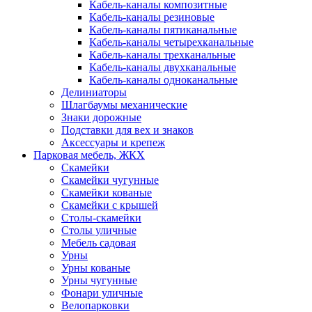
Кабель-каналы композитные
Кабель-каналы резиновые
Кабель-каналы пятиканальные
Кабель-каналы четырехканальные
Кабель-каналы трехканальные
Кабель-каналы двухканальные
Кабель-каналы одноканальные
Делиниаторы
Шлагбаумы механические
Знаки дорожные
Подставки для вех и знаков
Аксессуары и крепеж
Парковая мебель, ЖКХ
Скамейки
Скамейки чугунные
Скамейки кованые
Скамейки с крышей
Столы-скамейки
Столы уличные
Мебель садовая
Урны
Урны кованые
Урны чугунные
Фонари уличные
Велопарковки