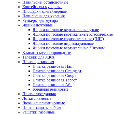
Павильоны остановочные
Контейнеры мусорные
Площадки контейнерные
Павильоны для курения
Бункеры для мусора
Ящики почтовые
Ящики почтовые вертикальные узкие
Ящики почтовые вертикальные классические
Ящики почтовые горизонтальные (ПЯГ)
Ящики почтовые индивидуальные
Ящики почтовые вертикальные "Эконом"
Клапаны мусоропроводные
Тележки для ЖКХ
Плитка резиновая
Плитка резиновая Пазл
Плитка резиновая Стандарт
Плитка резиновая Спорт
Плитка резиновая Таргет
Плитка резиновая Айс
Бордюры резиновые
Плитка тротуарная
Лотки ливневые
Люки канализационные
Плиты защиты кабеля
Решетки газонные