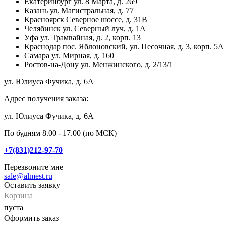
Екатеринбург
ул. 8 Марта, д. 269
Казань
ул. Магистральная, д. 77
Красноярск
Северное шоссе, д. 31В
Челябинск
ул. Северный луч, д. 1А
Уфа
ул. Трамвайная, д. 2, корп. 13
Краснодар
пос. Яблоновский, ул. Песочная, д. 3, корп. 5А
Самара
ул. Мирная, д. 160
Ростов-на-Дону
ул. Менжинского, д. 2/13/1
ул. Юлиуса Фучика, д. 6А
Адрес получения заказа:
ул. Юлиуса Фучика, д. 6А
По будням 8.00 - 17.00 (по МСК)
+7(831)212-97-70
Перезвоните мне
sale@almest.ru
Оставить заявку
Корзина
пуста
Оформить заказ