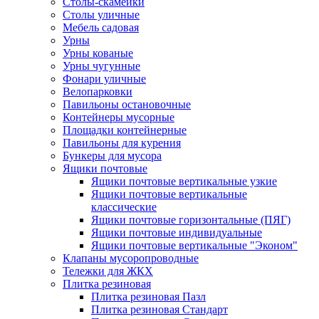
Столы-скамейки
Столы уличные
Мебель садовая
Урны
Урны кованые
Урны чугунные
Фонари уличные
Велопарковки
Павильоны остановочные
Контейнеры мусорные
Площадки контейнерные
Павильоны для курения
Бункеры для мусора
Ящики почтовые
Ящики почтовые вертикальные узкие
Ящики почтовые вертикальные
классические
Ящики почтовые горизонтальные (ПЯГ)
Ящики почтовые индивидуальные
Ящики почтовые вертикальные "Эконом"
Клапаны мусоропроводные
Тележки для ЖКХ
Плитка резиновая
Плитка резиновая Пазл
Плитка резиновая Стандарт