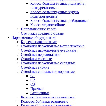
Колеса большегрузные полиамид-
полиуретановые
Колеса большегрузные чугун-
полиуретановые
Колеса большегрузные нейлоновые
Колеса термостойкие
Направляющие колес
Стеллажи среднегрузовые
Парковочное оборудование
Барьеры парковочные
Столбики парковочные металлические
Столбики парковочные чугунные
Столбики передвижные
Столбики съемные
Столбики парковочные складные
Столбики гибкие
Столбики сигнальные дорожные
С1
С2
С3
Прямые
Скошенные
Колесоотбойники металлические
Колесоотбойники резиновые
Колесоотбойники композитные