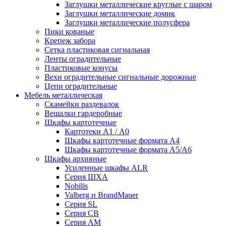
Заглушки металлические круглые с шаром
Заглушки металлические домик
Заглушки металлические полусфера
Пики кованые
Крепеж забора
Сетка пластиковая сигнальная
Ленты оградительные
Пластиковые конусы
Вехи оградительные сигнальные дорожные
Цепи оградительные
Мебель металлическая
Скамейки раздевалок
Вешалки гардеробные
Шкафы картотечные
Картотеки А1 / А0
Шкафы картотечные формата А4
Шкафы картотечные формата А5/А6
Шкафы архивные
Усиленные шкафы ALR
Серия ШХА
Nobilis
Valberg и BrandMauer
Cерия SL
Серия СВ
Серия АМ