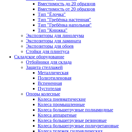
Вместимость до 20 образцов
Вместимость от 20 образцов
Тип "Ёлочка"
Тип "Гребёнка настенная"
Тип "Гребёнка напольная"
Тип "Книжка"
Экспозиторы для линолеума
Экспозиторы для ламината
Экспозиторы для обоев
Стойки для плинтуса
Складское оборудование
Отбойники для склада
Защита стеллажей
Металлическая
Полиэтиленовая
Вспененная
Пустотелая
Опоры колесные
Колеса пневматические
Колеса промышленные
Колеса большегрузные полиамидные
Колеса аппаратные
Колеса большегрузные резиновые
Колеса большегрузные полиуретановые
Колеса тележек гидравлических