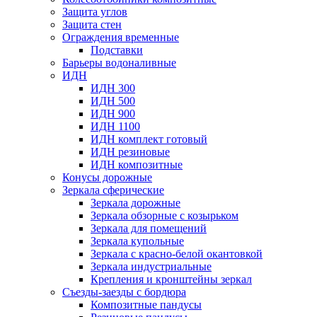
Защита углов
Защита стен
Ограждения временные
Подставки
Барьеры водоналивные
ИДН
ИДН 300
ИДН 500
ИДН 900
ИДН 1100
ИДН комплект готовый
ИДН резиновые
ИДН композитные
Конусы дорожные
Зеркала сферические
Зеркала дорожные
Зеркала обзорные с козырьком
Зеркала для помещений
Зеркала купольные
Зеркала с красно-белой окантовкой
Зеркала индустриальные
Крепления и кронштейны зеркал
Съезды-заезды с бордюра
Композитные пандусы