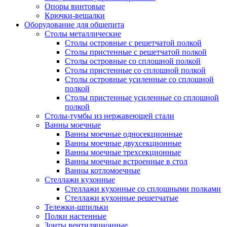
Опоры винтовые
Крючки-вешалки
Оборудование для общепита
Столы металлические
Столы островные с решетчатой полкой
Столы пристенные с решетчатой полкой
Столы островные со сплошной полкой
Столы пристенные со сплошной полкой
Столы островные усиленные со сплошной
полкой
Столы пристенные усиленные со сплошной
полкой
Столы-тумбы из нержавеющей стали
Ванны моечные
Ванны моечные односекционные
Ванны моечные двухсекционные
Ванны моечные трехсекционные
Ванны моечные встроенные в стол
Ванны котломоечные
Стеллажи кухонные
Стеллажи кухонные со сплошными полками
Стеллажи кухонные решетчатые
Тележки-шпильки
Полки настенные
Зонты вентиляционные