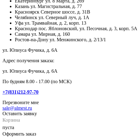
Екатеринбург
ул. 8 Марта, д. 269
Казань
ул. Магистральная, д. 77
Красноярск
Северное шоссе, д. 31В
Челябинск
ул. Северный луч, д. 1А
Уфа
ул. Трамвайная, д. 2, корп. 13
Краснодар
пос. Яблоновский, ул. Песочная, д. 3, корп. 5А
Самара
ул. Мирная, д. 160
Ростов-на-Дону
ул. Менжинского, д. 2/13/1
ул. Юлиуса Фучика, д. 6А
Адрес получения заказа:
ул. Юлиуса Фучика, д. 6А
По будням 8.00 - 17.00 (по МСК)
+7(831)212-97-70
Перезвоните мне
sale@almest.ru
Оставить заявку
Корзина
пуста
Оформить заказ