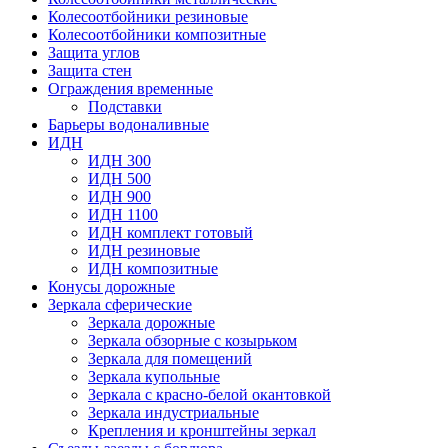
Колесоотбойники резиновые
Колесоотбойники композитные
Защита углов
Защита стен
Ограждения временные
Подставки
Барьеры водоналивные
ИДН
ИДН 300
ИДН 500
ИДН 900
ИДН 1100
ИДН комплект готовый
ИДН резиновые
ИДН композитные
Конусы дорожные
Зеркала сферические
Зеркала дорожные
Зеркала обзорные с козырьком
Зеркала для помещений
Зеркала купольные
Зеркала с красно-белой окантовкой
Зеркала индустриальные
Крепления и кронштейны зеркал