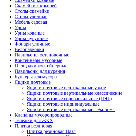
Скамейки кованые
Скамейки с крышей
Столы-скамейки
Столы уличные
Мебель садовая
Урны
Урны кованые
Урны чугунные
Фонари уличные
Велопарковки
Павильоны остановочные
Контейнеры мусорные
Площадки контейнерные
Павильоны для курения
Бункеры для мусора
Ящики почтовые
Ящики почтовые вертикальные узкие
Ящики почтовые вертикальные классические
Ящики почтовые горизонтальные (ПЯГ)
Ящики почтовые индивидуальные
Ящики почтовые вертикальные "Эконом"
Клапаны мусоропроводные
Тележки для ЖКХ
Плитка резиновая
Плитка резиновая Пазл