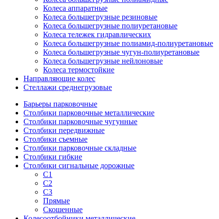
Колеса аппаратные
Колеса большегрузные резиновые
Колеса большегрузные полиуретановые
Колеса тележек гидравлических
Колеса большегрузные полиамид-полиуретановые
Колеса большегрузные чугун-полиуретановые
Колеса большегрузные нейлоновые
Колеса термостойкие
Направляющие колес
Стеллажи среднегрузовые
Барьеры парковочные
Столбики парковочные металлические
Столбики парковочные чугунные
Столбики передвижные
Столбики съемные
Столбики парковочные складные
Столбики гибкие
Столбики сигнальные дорожные
С1
С2
С3
Прямые
Скошенные
Колесоотбойники металлические