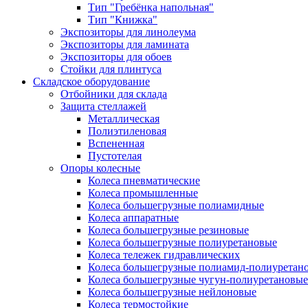
Тип "Гребёнка напольная"
Тип "Книжка"
Экспозиторы для линолеума
Экспозиторы для ламината
Экспозиторы для обоев
Стойки для плинтуса
Складское оборудование
Отбойники для склада
Защита стеллажей
Металлическая
Полиэтиленовая
Вспененная
Пустотелая
Опоры колесные
Колеса пневматические
Колеса промышленные
Колеса большегрузные полиамидные
Колеса аппаратные
Колеса большегрузные резиновые
Колеса большегрузные полиуретановые
Колеса тележек гидравлических
Колеса большегрузные полиамид-полиуретан
Колеса большегрузные чугун-полиуретановые
Колеса большегрузные нейлоновые
Колеса термостойкие