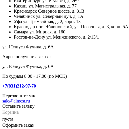
Екатеринбург
ул. 8 Марта, д. 269
Казань
ул. Магистральная, д. 77
Красноярск
Северное шоссе, д. 31В
Челябинск
ул. Северный луч, д. 1А
Уфа
ул. Трамвайная, д. 2, корп. 13
Краснодар
пос. Яблоновский, ул. Песочная, д. 3, корп. 5А
Самара
ул. Мирная, д. 160
Ростов-на-Дону
ул. Менжинского, д. 2/13/1
ул. Юлиуса Фучика, д. 6А
Адрес получения заказа:
ул. Юлиуса Фучика, д. 6А
По будням 8.00 - 17.00 (по МСК)
+7(831)212-97-70
Перезвоните мне
sale@almest.ru
Оставить заявку
Корзина
пуста
Оформить заказ