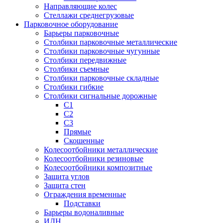
Направляющие колес
Стеллажи среднегрузовые
Парковочное оборудование
Барьеры парковочные
Столбики парковочные металлические
Столбики парковочные чугунные
Столбики передвижные
Столбики съемные
Столбики парковочные складные
Столбики гибкие
Столбики сигнальные дорожные
С1
С2
С3
Прямые
Скошенные
Колесоотбойники металлические
Колесоотбойники резиновые
Колесоотбойники композитные
Защита углов
Защита стен
Ограждения временные
Подставки
Барьеры водоналивные
ИДН