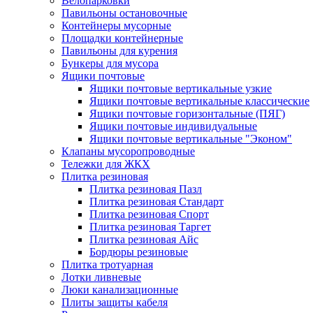
Велопарковки
Павильоны остановочные
Контейнеры мусорные
Площадки контейнерные
Павильоны для курения
Бункеры для мусора
Ящики почтовые
Ящики почтовые вертикальные узкие
Ящики почтовые вертикальные классические
Ящики почтовые горизонтальные (ПЯГ)
Ящики почтовые индивидуальные
Ящики почтовые вертикальные "Эконом"
Клапаны мусоропроводные
Тележки для ЖКХ
Плитка резиновая
Плитка резиновая Пазл
Плитка резиновая Стандарт
Плитка резиновая Спорт
Плитка резиновая Таргет
Плитка резиновая Айс
Бордюры резиновые
Плитка тротуарная
Лотки ливневые
Люки канализационные
Плиты защиты кабеля