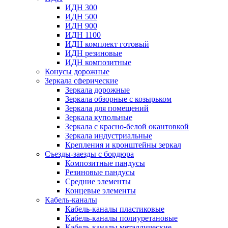
ИДН 300
ИДН 500
ИДН 900
ИДН 1100
ИДН комплект готовый
ИДН резиновые
ИДН композитные
Конусы дорожные
Зеркала сферические
Зеркала дорожные
Зеркала обзорные с козырьком
Зеркала для помещений
Зеркала купольные
Зеркала с красно-белой окантовкой
Зеркала индустриальные
Крепления и кронштейны зеркал
Съезды-заезды с бордюра
Композитные пандусы
Резиновые пандусы
Средние элементы
Концевые элементы
Кабель-каналы
Кабель-каналы пластиковые
Кабель-каналы полиуретановые
Кабель-каналы металлические