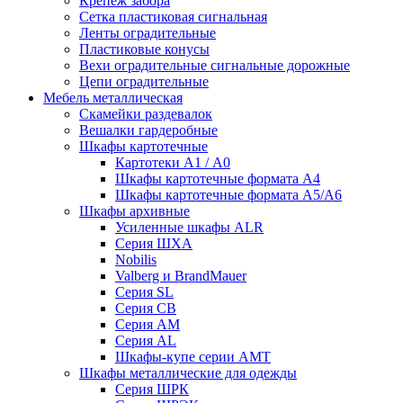
Крепеж забора
Сетка пластиковая сигнальная
Ленты оградительные
Пластиковые конусы
Вехи оградительные сигнальные дорожные
Цепи оградительные
Мебель металлическая
Скамейки раздевалок
Вешалки гардеробные
Шкафы картотечные
Картотеки А1 / А0
Шкафы картотечные формата А4
Шкафы картотечные формата А5/А6
Шкафы архивные
Усиленные шкафы ALR
Серия ШХА
Nobilis
Valberg и BrandMauer
Cерия SL
Серия СВ
Серия АМ
Серия AL
Шкафы-купе серии AMT
Шкафы металлические для одежды
Серия ШРК