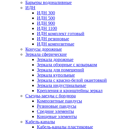
Барьеры водоналивные
ИДН
ИДН 300
ИДН 500
ИДН 900
ИДН 1100
ИДН комплект готовый
ИДН резиновые
ИДН композитные
Конусы дорожные
Зеркала сферические
Зеркала дорожные
Зеркала обзорные с козырьком
Зеркала для помещений
Зеркала купольные
Зеркала с красно-белой окантовкой
Зеркала индустриальные
Крепления и кронштейны зеркал
Съезды-заезды с бордюра
Композитные пандусы
Резиновые пандусы
Средние элементы
Концевые элементы
Кабель-каналы
Кабель-каналы пластиковые