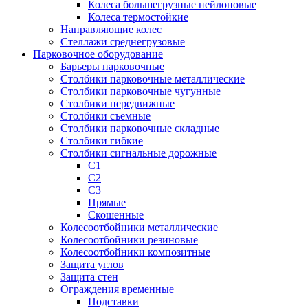
Колеса большегрузные нейлоновые
Колеса термостойкие
Направляющие колес
Стеллажи среднегрузовые
Парковочное оборудование
Барьеры парковочные
Столбики парковочные металлические
Столбики парковочные чугунные
Столбики передвижные
Столбики съемные
Столбики парковочные складные
Столбики гибкие
Столбики сигнальные дорожные
С1
С2
С3
Прямые
Скошенные
Колесоотбойники металлические
Колесоотбойники резиновые
Колесоотбойники композитные
Защита углов
Защита стен
Ограждения временные
Подставки