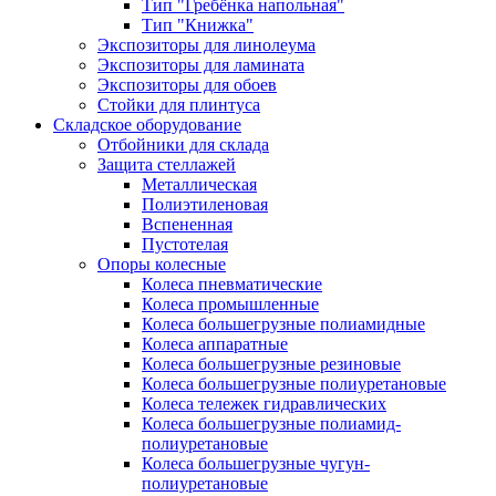
Тип "Гребёнка напольная"
Тип "Книжка"
Экспозиторы для линолеума
Экспозиторы для ламината
Экспозиторы для обоев
Стойки для плинтуса
Складское оборудование
Отбойники для склада
Защита стеллажей
Металлическая
Полиэтиленовая
Вспененная
Пустотелая
Опоры колесные
Колеса пневматические
Колеса промышленные
Колеса большегрузные полиамидные
Колеса аппаратные
Колеса большегрузные резиновые
Колеса большегрузные полиуретановые
Колеса тележек гидравлических
Колеса большегрузные полиамид-
полиуретановые
Колеса большегрузные чугун-
полиуретановые