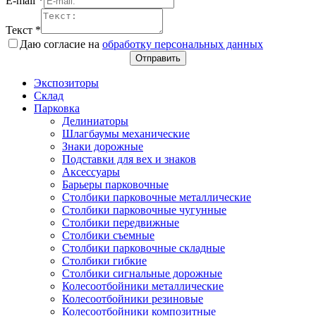
E-mail
*
Текст
*
Даю согласие на
обработку персональных данных
Отправить
Экспозиторы
Склад
Парковка
Делиниаторы
Шлагбаумы механические
Знаки дорожные
Подставки для вех и знаков
Аксессуары
Барьеры парковочные
Столбики парковочные металлические
Столбики парковочные чугунные
Столбики передвижные
Столбики съемные
Столбики парковочные складные
Столбики гибкие
Столбики сигнальные дорожные
Колесоотбойники металлические
Колесоотбойники резиновые
Колесоотбойники композитные