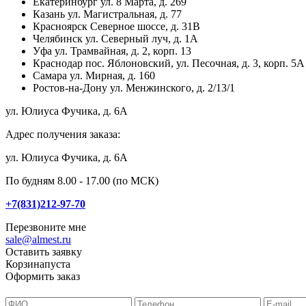
Екатеринбург
ул. 8 Марта, д. 269
Казань
ул. Магистральная, д. 77
Красноярск
Северное шоссе, д. 31В
Челябинск
ул. Северный луч, д. 1А
Уфа
ул. Трамвайная, д. 2, корп. 13
Краснодар
пос. Яблоновский, ул. Песочная, д. 3, корп. 5А
Самара
ул. Мирная, д. 160
Ростов-на-Дону
ул. Менжинского, д. 2/13/1
ул. Юлиуса Фучика, д. 6А
Адрес получения заказа:
ул. Юлиуса Фучика, д. 6А
По будням 8.00 - 17.00 (по МСК)
+7(831)212-97-70
Перезвоните мне
sale@almest.ru
Оставить заявку
Корзина
пуста
Оформить заказ