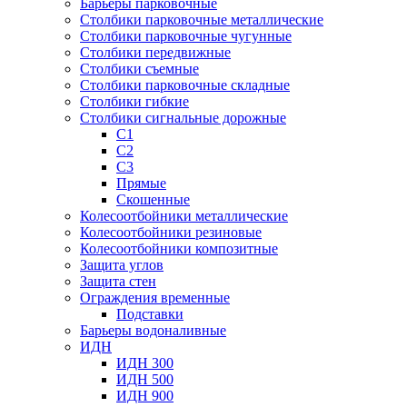
Барьеры парковочные
Столбики парковочные металлические
Столбики парковочные чугунные
Столбики передвижные
Столбики съемные
Столбики парковочные складные
Столбики гибкие
Столбики сигнальные дорожные
С1
С2
С3
Прямые
Скошенные
Колесоотбойники металлические
Колесоотбойники резиновые
Колесоотбойники композитные
Защита углов
Защита стен
Ограждения временные
Подставки
Барьеры водоналивные
ИДН
ИДН 300
ИДН 500
ИДН 900