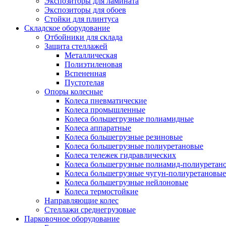
Экспозиторы для ламината
Экспозиторы для обоев
Стойки для плинтуса
Складское оборудование
Отбойники для склада
Защита стеллажей
Металлическая
Полиэтиленовая
Вспененная
Пустотелая
Опоры колесные
Колеса пневматические
Колеса промышленные
Колеса большегрузные полиамидные
Колеса аппаратные
Колеса большегрузные резиновые
Колеса большегрузные полиуретановые
Колеса тележек гидравлических
Колеса большегрузные полиамид-полиуретан
Колеса большегрузные чугун-полиуретановые
Колеса большегрузные нейлоновые
Колеса термостойкие
Направляющие колес
Стеллажи среднегрузовые
Парковочное оборудование