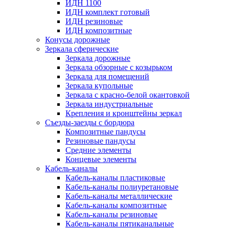
ИДН 1100
ИДН комплект готовый
ИДН резиновые
ИДН композитные
Конусы дорожные
Зеркала сферические
Зеркала дорожные
Зеркала обзорные с козырьком
Зеркала для помещений
Зеркала купольные
Зеркала с красно-белой окантовкой
Зеркала индустриальные
Крепления и кронштейны зеркал
Съезды-заезды с бордюра
Композитные пандусы
Резиновые пандусы
Средние элементы
Концевые элементы
Кабель-каналы
Кабель-каналы пластиковые
Кабель-каналы полиуретановые
Кабель-каналы металлические
Кабель-каналы композитные
Кабель-каналы резиновые
Кабель-каналы пятиканальные