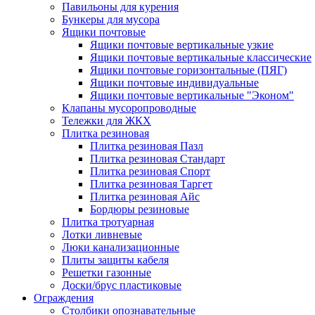
Павильоны для курения
Бункеры для мусора
Ящики почтовые
Ящики почтовые вертикальные узкие
Ящики почтовые вертикальные классические
Ящики почтовые горизонтальные (ПЯГ)
Ящики почтовые индивидуальные
Ящики почтовые вертикальные "Эконом"
Клапаны мусоропроводные
Тележки для ЖКХ
Плитка резиновая
Плитка резиновая Пазл
Плитка резиновая Стандарт
Плитка резиновая Спорт
Плитка резиновая Таргет
Плитка резиновая Айс
Бордюры резиновые
Плитка тротуарная
Лотки ливневые
Люки канализационные
Плиты защиты кабеля
Решетки газонные
Доски/брус пластиковые
Ограждения
Столбики опознавательные