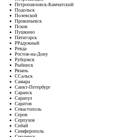
Петропавловск-Камчатский
Подольск
Полевской
Прокопьевск
Псков
Пушкино
Пятигорск
Р
Радужный
Ревда
Ростов-на-Дону
Рубцовск
Рыбинск
Рязань
С
Сальск
Самара
Санкт-Петербург
Саранск
Сарапул
Саратов
Севастополь
Серов
Серпухов
Сибай
Симферополь
Смоленск