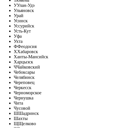
Тюмень
У
Улан-Удэ
Ульяновск
Урай
Усинск
Уссурийск
Усть-Кут
Уфа
Ухта
Ф
Феодосия
Х
Хабаровск
Ханты-Мансийск
Харцызск
Ч
Чайковский
Чебоксары
Челябинск
Череповец
Черкесск
Черноморское
Чернушка
Чита
Чусовой
Ш
Шадринск
Шахты
Щ
Щелково