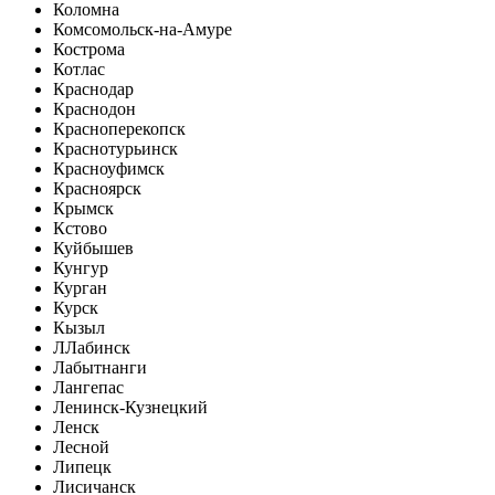
Коломна
Комсомольск-на-Амуре
Кострома
Котлас
Краснодар
Краснодон
Красноперекопск
Краснотурьинск
Красноуфимск
Красноярск
Крымск
Кстово
Куйбышев
Кунгур
Курган
Курск
Кызыл
Л
Лабинск
Лабытнанги
Лангепас
Ленинск-Кузнецкий
Ленск
Лесной
Липецк
Лисичанск