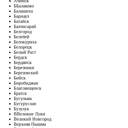
Ачинск
Б
Балаково
Балашиха
Барнаул
Батайск
Бахчисарай
Белгород
Белебей
Белокуриха
Белорецк
Белый Раст
Бердск
Бердянск
Березники
Березовский
Бийск
Биробиджан
Благовещенск
Братск
Бугульма
Бугуруслан
Бузулук
В
Великие Луки
Великий Новгород
Верхняя Пышма