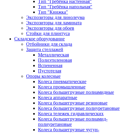
Тип "Гребёнка настенная"
Тип "Гребёнка напольная"
Тип "Книжка"
Экспозиторы для линолеума
Экспозиторы для ламината
Экспозиторы для обоев
Стойки для плинтуса
Складское оборудование
Отбойники для склада
Защита стеллажей
Металлическая
Полиэтиленовая
Вспененная
Пустотелая
Опоры колесные
Колеса пневматические
Колеса промышленные
Колеса большегрузные полиамидные
Колеса аппаратные
Колеса большегрузные резиновые
Колеса большегрузные полиуретановые
Колеса тележек гидравлических
Колеса большегрузные полиамид-
полиуретановые
Колеса большегрузные чугун-