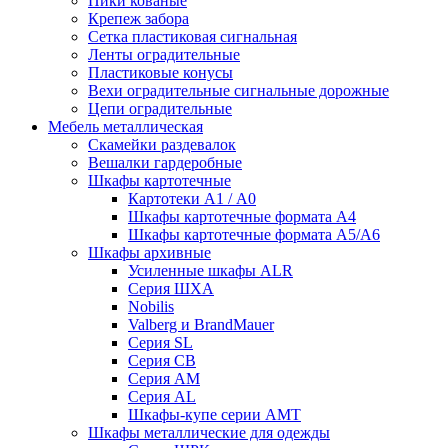
Пики кованые
Крепеж забора
Сетка пластиковая сигнальная
Ленты оградительные
Пластиковые конусы
Вехи оградительные сигнальные дорожные
Цепи оградительные
Мебель металлическая
Скамейки раздевалок
Вешалки гардеробные
Шкафы картотечные
Картотеки А1 / А0
Шкафы картотечные формата А4
Шкафы картотечные формата А5/А6
Шкафы архивные
Усиленные шкафы ALR
Серия ШХА
Nobilis
Valberg и BrandMauer
Cерия SL
Серия СВ
Серия АМ
Серия AL
Шкафы-купе серии AMT
Шкафы металлические для одежды