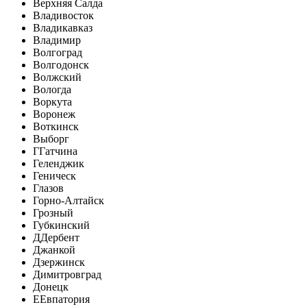
Верхняя Салда
Владивосток
Владикавказ
Владимир
Волгоград
Волгодонск
Волжский
Вологда
Воркута
Воронеж
Воткинск
Выборг
Г
Гатчина
Геленджик
Геническ
Глазов
Горно-Алтайск
Грозный
Губкинский
Д
Дербент
Джанкой
Дзержинск
Димитровград
Донецк
Е
Евпатория