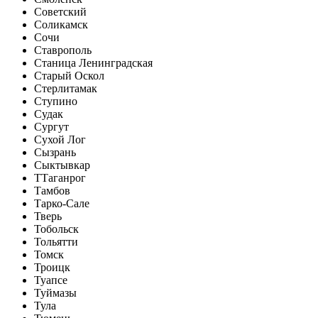
Советский
Соликамск
Сочи
Ставрополь
Станица Ленинградская
Старый Оскол
Стерлитамак
Ступино
Судак
Сургут
Сухой Лог
Сызрань
Сыктывкар
Т
Таганрог
Тамбов
Тарко-Сале
Тверь
Тобольск
Тольятти
Томск
Троицк
Туапсе
Туймазы
Тула