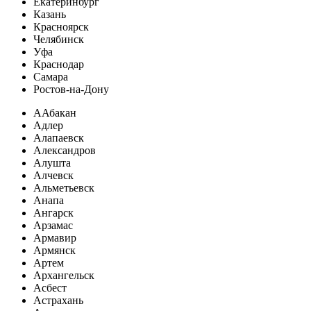
Екатеринбург
Казань
Красноярск
Челябинск
Уфа
Краснодар
Самара
Ростов-на-Дону
А
Абакан
Адлер
Алапаевск
Александров
Алушта
Алчевск
Альметьевск
Анапа
Ангарск
Арзамас
Армавир
Армянск
Артем
Архангельск
Асбест
Астрахань