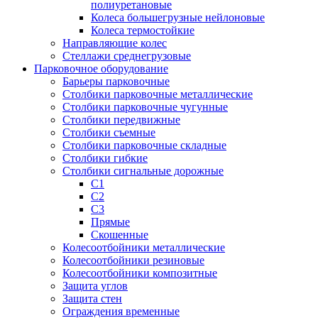
полиуретановые
Колеса большегрузные нейлоновые
Колеса термостойкие
Направляющие колес
Стеллажи среднегрузовые
Парковочное оборудование
Барьеры парковочные
Столбики парковочные металлические
Столбики парковочные чугунные
Столбики передвижные
Столбики съемные
Столбики парковочные складные
Столбики гибкие
Столбики сигнальные дорожные
С1
С2
С3
Прямые
Скошенные
Колесоотбойники металлические
Колесоотбойники резиновые
Колесоотбойники композитные
Защита углов
Защита стен
Ограждения временные