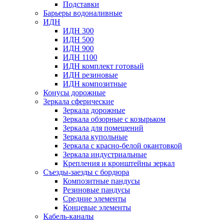
Подставки
Барьеры водоналивные
ИДН
ИДН 300
ИДН 500
ИДН 900
ИДН 1100
ИДН комплект готовый
ИДН резиновые
ИДН композитные
Конусы дорожные
Зеркала сферические
Зеркала дорожные
Зеркала обзорные с козырьком
Зеркала для помещений
Зеркала купольные
Зеркала с красно-белой окантовкой
Зеркала индустриальные
Крепления и кронштейны зеркал
Съезды-заезды с бордюра
Композитные пандусы
Резиновые пандусы
Средние элементы
Концевые элементы
Кабель-каналы