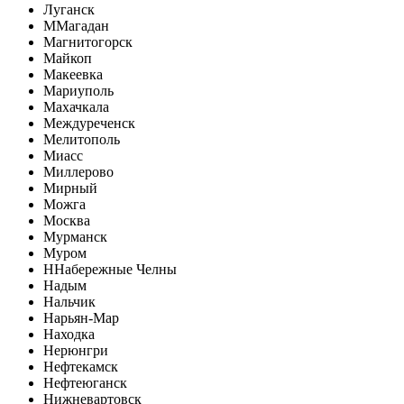
Луганск
М
Магадан
Магнитогорск
Майкоп
Макеевка
Мариуполь
Махачкала
Междуреченск
Мелитополь
Миасс
Миллерово
Мирный
Можга
Москва
Мурманск
Муром
Н
Набережные Челны
Надым
Нальчик
Нарьян-Мар
Находка
Нерюнгри
Нефтекамск
Нефтеюганск
Нижневартовск