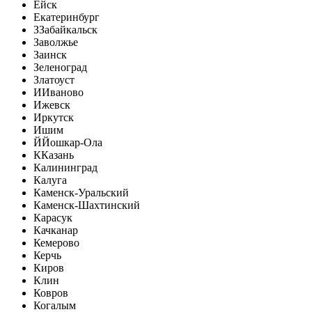
Ейск
Екатеринбург
З
Забайкальск
Заволжье
Заинск
Зеленоград
Златоуст
И
Иваново
Ижевск
Иркутск
Ишим
Й
Йошкар-Ола
К
Казань
Калининград
Калуга
Каменск-Уральский
Каменск-Шахтинский
Карасук
Качканар
Кемерово
Керчь
Киров
Клин
Ковров
Когалым