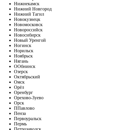
Нижнекамск
Нижний Новгород
Нижний Тагил
Новокузнецк
Новомосковск
Новороссийск
Новосибирск
Новый Уренгой
Ногинск
Норильск
Ноябрьск
Нягань
О
Обнинск
Озерск
Октябрьский
Омск
Орёл
Оренбург
Орехово-Зуево
Орск
П
Павлово
Пенза
Первоуральск
Пермь
Петрозаводск