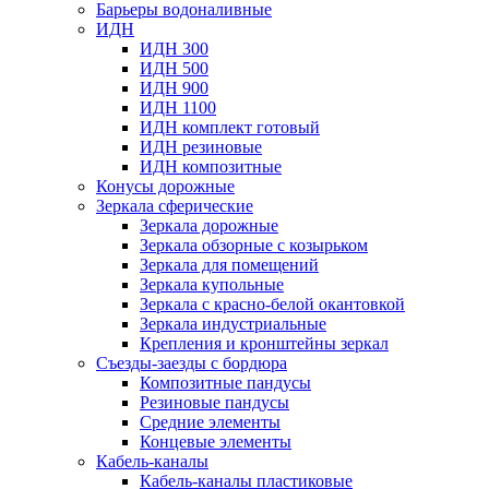
Барьеры водоналивные
ИДН
ИДН 300
ИДН 500
ИДН 900
ИДН 1100
ИДН комплект готовый
ИДН резиновые
ИДН композитные
Конусы дорожные
Зеркала сферические
Зеркала дорожные
Зеркала обзорные с козырьком
Зеркала для помещений
Зеркала купольные
Зеркала с красно-белой окантовкой
Зеркала индустриальные
Крепления и кронштейны зеркал
Съезды-заезды с бордюра
Композитные пандусы
Резиновые пандусы
Средние элементы
Концевые элементы
Кабель-каналы
Кабель-каналы пластиковые