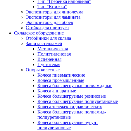
Тип "Гребёнка напольная"
Тип "Книжка"
Экспозиторы для линолеума
Экспозиторы для ламината
Экспозиторы для обоев
Стойки для плинтуса
Складское оборудование
Отбойники для склада
Защита стеллажей
Металлическая
Полиэтиленовая
Вспененная
Пустотелая
Опоры колесные
Колеса пневматические
Колеса промышленные
Колеса большегрузные полиамидные
Колеса аппаратные
Колеса большегрузные резиновые
Колеса большегрузные полиуретановые
Колеса тележек гидравлических
Колеса большегрузные полиамид-
полиуретановые
Колеса большегрузные чугун-
полиуретановые