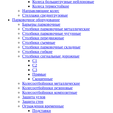
Колеса большегрузные нейлоновые
Колеса термостойкие
Направляющие колес
Стеллажи среднегрузовые
Парковочное оборудование
Барьеры парковочные
Столбики парковочные металлические
Столбики парковочные чугунные
Столбики передвижные
Столбики съемные
Столбики парковочные складные
Столбики гибкие
Столбики сигнальные дорожные
С1
С2
С3
Прямые
Скошенные
Колесоотбойники металлические
Колесоотбойники резиновые
Колесоотбойники композитные
Защита углов
Защита стен
Ограждения временные
Подставки