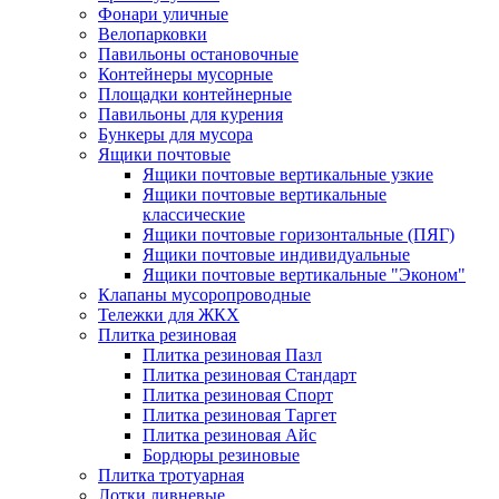
Фонари уличные
Велопарковки
Павильоны остановочные
Контейнеры мусорные
Площадки контейнерные
Павильоны для курения
Бункеры для мусора
Ящики почтовые
Ящики почтовые вертикальные узкие
Ящики почтовые вертикальные
классические
Ящики почтовые горизонтальные (ПЯГ)
Ящики почтовые индивидуальные
Ящики почтовые вертикальные "Эконом"
Клапаны мусоропроводные
Тележки для ЖКХ
Плитка резиновая
Плитка резиновая Пазл
Плитка резиновая Стандарт
Плитка резиновая Спорт
Плитка резиновая Таргет
Плитка резиновая Айс
Бордюры резиновые
Плитка тротуарная
Лотки ливневые