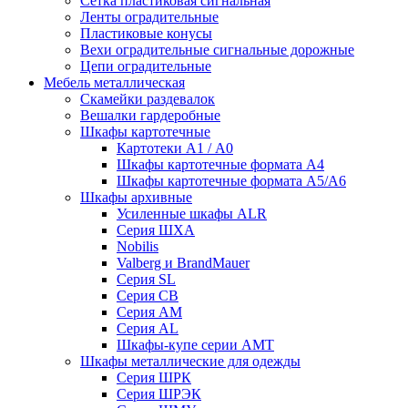
Сетка пластиковая сигнальная
Ленты оградительные
Пластиковые конусы
Вехи оградительные сигнальные дорожные
Цепи оградительные
Мебель металлическая
Скамейки раздевалок
Вешалки гардеробные
Шкафы картотечные
Картотеки А1 / А0
Шкафы картотечные формата А4
Шкафы картотечные формата А5/А6
Шкафы архивные
Усиленные шкафы ALR
Серия ШХА
Nobilis
Valberg и BrandMauer
Cерия SL
Серия СВ
Серия АМ
Серия AL
Шкафы-купе серии AMT
Шкафы металлические для одежды
Серия ШРК
Серия ШРЭК