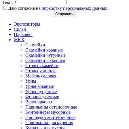
Текст
*
Даю согласие на
обработку персональных данных
Отправить
Экспозиторы
Склад
Парковка
ЖКХ
Скамейки
Скамейки кованые
Скамейки чугунные
Скамейки с крышей
Столы-скамейки
Столы уличные
Мебель садовая
Урны
Урны кованые
Урны чугунные
Фонари уличные
Велопарковки
Павильоны остановочные
Контейнеры мусорные
Площадки контейнерные
Павильоны для курения
Бункеры для мусора