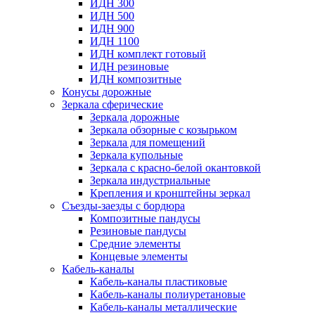
ИДН 300
ИДН 500
ИДН 900
ИДН 1100
ИДН комплект готовый
ИДН резиновые
ИДН композитные
Конусы дорожные
Зеркала сферические
Зеркала дорожные
Зеркала обзорные с козырьком
Зеркала для помещений
Зеркала купольные
Зеркала с красно-белой окантовкой
Зеркала индустриальные
Крепления и кронштейны зеркал
Съезды-заезды с бордюра
Композитные пандусы
Резиновые пандусы
Средние элементы
Концевые элементы
Кабель-каналы
Кабель-каналы пластиковые
Кабель-каналы полиуретановые
Кабель-каналы металлические