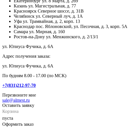
Екатеринбург
ул. 8 Марта, д. 269
Казань
ул. Магистральная, д. 77
Красноярск
Северное шоссе, д. 31В
Челябинск
ул. Северный луч, д. 1А
Уфа
ул. Трамвайная, д. 2, корп. 13
Краснодар
пос. Яблоновский, ул. Песочная, д. 3, корп. 5А
Самара
ул. Мирная, д. 160
Ростов-на-Дону
ул. Менжинского, д. 2/13/1
ул. Юлиуса Фучика, д. 6А
Адрес получения заказа:
ул. Юлиуса Фучика, д. 6А
По будням 8.00 - 17.00 (по МСК)
+7(831)212-97-70
Перезвоните мне
sale@almest.ru
Оставить заявку
Корзина
пуста
Оформить заказ