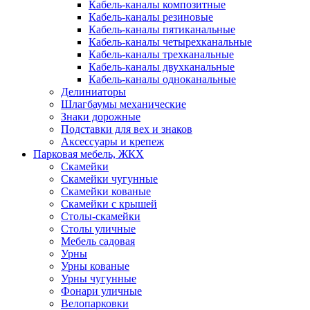
Кабель-каналы композитные
Кабель-каналы резиновые
Кабель-каналы пятиканальные
Кабель-каналы четырехканальные
Кабель-каналы трехканальные
Кабель-каналы двухканальные
Кабель-каналы одноканальные
Делиниаторы
Шлагбаумы механические
Знаки дорожные
Подставки для вех и знаков
Аксессуары и крепеж
Парковая мебель, ЖКХ
Скамейки
Скамейки чугунные
Скамейки кованые
Скамейки с крышей
Столы-скамейки
Столы уличные
Мебель садовая
Урны
Урны кованые
Урны чугунные
Фонари уличные
Велопарковки