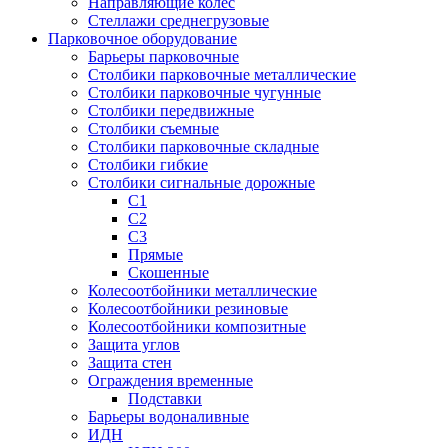
Направляющие колес
Стеллажи среднегрузовые
Парковочное оборудование
Барьеры парковочные
Столбики парковочные металлические
Столбики парковочные чугунные
Столбики передвижные
Столбики съемные
Столбики парковочные складные
Столбики гибкие
Столбики сигнальные дорожные
С1
С2
С3
Прямые
Скошенные
Колесоотбойники металлические
Колесоотбойники резиновые
Колесоотбойники композитные
Защита углов
Защита стен
Ограждения временные
Подставки
Барьеры водоналивные
ИДН