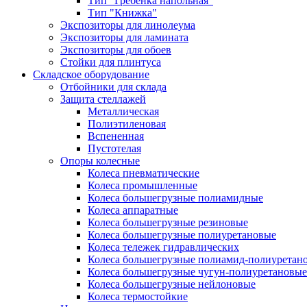
Тип "Гребёнка напольная"
Тип "Книжка"
Экспозиторы для линолеума
Экспозиторы для ламината
Экспозиторы для обоев
Стойки для плинтуса
Складское оборудование
Отбойники для склада
Защита стеллажей
Металлическая
Полиэтиленовая
Вспененная
Пустотелая
Опоры колесные
Колеса пневматические
Колеса промышленные
Колеса большегрузные полиамидные
Колеса аппаратные
Колеса большегрузные резиновые
Колеса большегрузные полиуретановые
Колеса тележек гидравлических
Колеса большегрузные полиамид-полиуретан
Колеса большегрузные чугун-полиуретановые
Колеса большегрузные нейлоновые
Колеса термостойкие