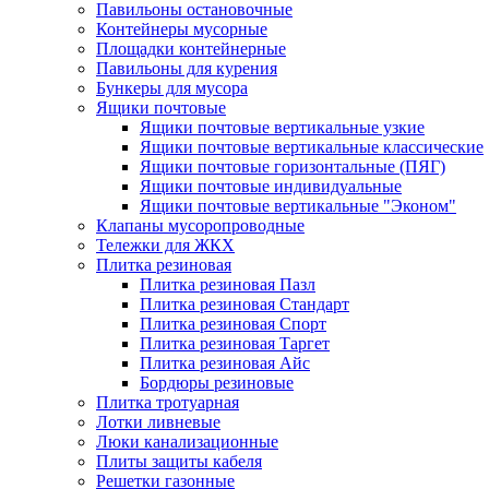
Павильоны остановочные
Контейнеры мусорные
Площадки контейнерные
Павильоны для курения
Бункеры для мусора
Ящики почтовые
Ящики почтовые вертикальные узкие
Ящики почтовые вертикальные классические
Ящики почтовые горизонтальные (ПЯГ)
Ящики почтовые индивидуальные
Ящики почтовые вертикальные "Эконом"
Клапаны мусоропроводные
Тележки для ЖКХ
Плитка резиновая
Плитка резиновая Пазл
Плитка резиновая Стандарт
Плитка резиновая Спорт
Плитка резиновая Таргет
Плитка резиновая Айс
Бордюры резиновые
Плитка тротуарная
Лотки ливневые
Люки канализационные
Плиты защиты кабеля
Решетки газонные