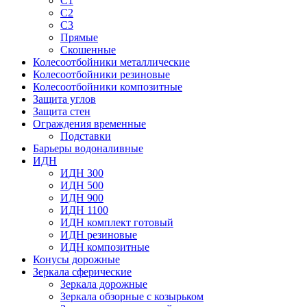
С1
С2
С3
Прямые
Скошенные
Колесоотбойники металлические
Колесоотбойники резиновые
Колесоотбойники композитные
Защита углов
Защита стен
Ограждения временные
Подставки
Барьеры водоналивные
ИДН
ИДН 300
ИДН 500
ИДН 900
ИДН 1100
ИДН комплект готовый
ИДН резиновые
ИДН композитные
Конусы дорожные
Зеркала сферические
Зеркала дорожные
Зеркала обзорные с козырьком