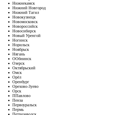
Нижнекамск
Нижний Новгород
Нижний Тагил
Новокузнецк
Новомосковск
Новороссийск
Новосибирск
Новый Уренгой
Ногинск
Норильск
Ноябрьск
Нягань
О
Обнинск
Озерск
Октябрьский
Омск
Орёл
Оренбург
Орехово-Зуево
Орск
П
Павлово
Пенза
Первоуральск
Пермь
Петрозаводск