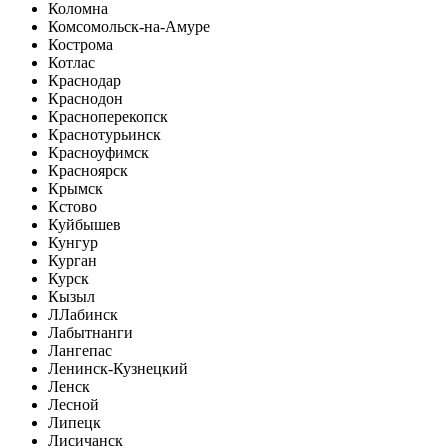
Коломна
Комсомольск-на-Амуре
Кострома
Котлас
Краснодар
Краснодон
Красноперекопск
Краснотурьинск
Красноуфимск
Красноярск
Крымск
Кстово
Куйбышев
Кунгур
Курган
Курск
Кызыл
Л
Лабинск
Лабытнанги
Лангепас
Ленинск-Кузнецкий
Ленск
Лесной
Липецк
Лисичанск