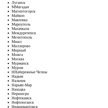
Луганск
М
Магадан
Магнитогорск
Майкоп
Макеевка
Мариуполь
Махачкала
Междуреченск
Мелитополь
Миасс
Миллерово
Мирный
Можга
Москва
Мурманск
Муром
Н
Набережные Челны
Надым
Нальчик
Нарьян-Мар
Находка
Нерюнгри
Нефтекамск
Нефтеюганск
Нижневартовск