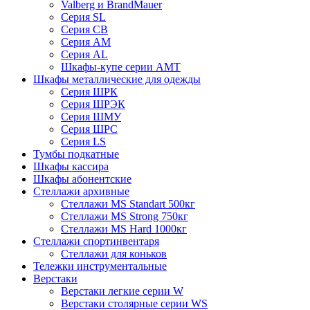
Valberg и BrandMauer
Cерия SL
Серия СВ
Серия АМ
Серия AL
Шкафы-купе серии AMT
Шкафы металлические для одежды
Серия ШРК
Серия ШРЭК
Серия ШМУ
Серия ШРС
Серия LS
Тумбы подкатные
Шкафы кассира
Шкафы абонентские
Стеллажи архивные
Стеллажи MS Standart 500кг
Стеллажи MS Strong 750кг
Стеллажи MS Hard 1000кг
Стеллажи спортинвентаря
Стеллажи для коньков
Тележки инструментальные
Верстаки
Верстаки легкие серии W
Верстаки столярные серии WS