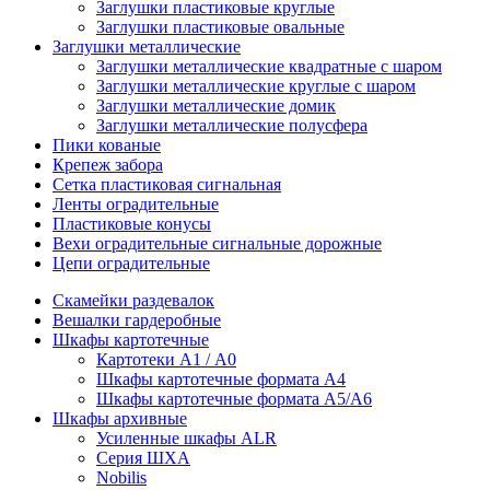
Заглушки пластиковые круглые
Заглушки пластиковые овальные
Заглушки металлические
Заглушки металлические квадратные с шаром
Заглушки металлические круглые с шаром
Заглушки металлические домик
Заглушки металлические полусфера
Пики кованые
Крепеж забора
Сетка пластиковая сигнальная
Ленты оградительные
Пластиковые конусы
Вехи оградительные сигнальные дорожные
Цепи оградительные
Скамейки раздевалок
Вешалки гардеробные
Шкафы картотечные
Картотеки А1 / А0
Шкафы картотечные формата А4
Шкафы картотечные формата А5/А6
Шкафы архивные
Усиленные шкафы ALR
Серия ШХА
Nobilis