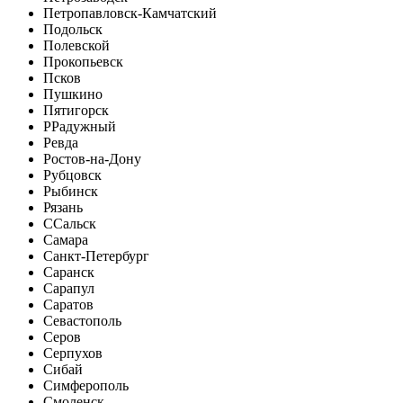
Петропавловск-Камчатский
Подольск
Полевской
Прокопьевск
Псков
Пушкино
Пятигорск
Р
Радужный
Ревда
Ростов-на-Дону
Рубцовск
Рыбинск
Рязань
С
Сальск
Самара
Санкт-Петербург
Саранск
Сарапул
Саратов
Севастополь
Серов
Серпухов
Сибай
Симферополь
Смоленск