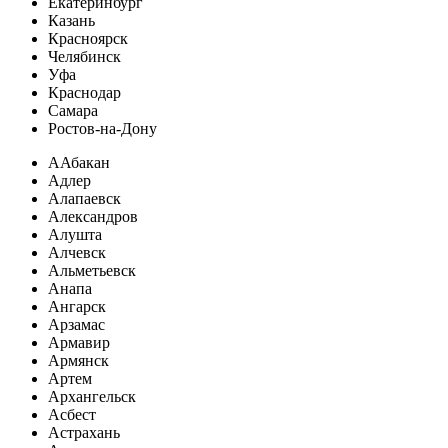
Екатеринбург
Казань
Красноярск
Челябинск
Уфа
Краснодар
Самара
Ростов-на-Дону
А
Абакан
Адлер
Алапаевск
Александров
Алушта
Алчевск
Альметьевск
Анапа
Ангарск
Арзамас
Армавир
Армянск
Артем
Архангельск
Асбест
Астрахань