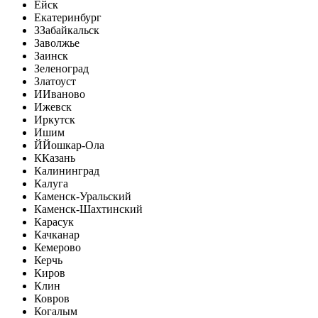
Ейск
Екатеринбург
З
Забайкальск
Заволжье
Заинск
Зеленоград
Златоуст
И
Иваново
Ижевск
Иркутск
Ишим
Й
Йошкар-Ола
К
Казань
Калининград
Калуга
Каменск-Уральский
Каменск-Шахтинский
Карасук
Качканар
Кемерово
Керчь
Киров
Клин
Ковров
Когалым