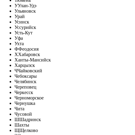
Тюмень
У
Улан-Удэ
Ульяновск
Урай
Усинск
Уссурийск
Усть-Кут
Уфа
Ухта
Ф
Феодосия
Х
Хабаровск
Ханты-Мансийск
Харцызск
Ч
Чайковский
Чебоксары
Челябинск
Череповец
Черкесск
Черноморское
Чернушка
Чита
Чусовой
Ш
Шадринск
Шахты
Щ
Щелково