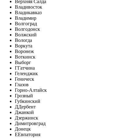
Верхняя Салда
Владивосток
Владикавказ
Владимир
Волгоград
Волгодонск
Волжский
Вологда
Воркута
Воронеж
Воткинск
Выборг
Г
Гатчина
Геленджик
Геническ
Глазов
Горно-Алтайск
Грозный
Губкинский
Д
Дербент
Джанкой
Дзержинск
Димитровград
Донецк
Е
Евпатория