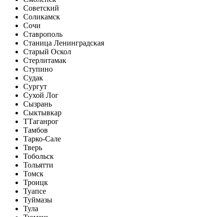
Советский
Соликамск
Сочи
Ставрополь
Станица Ленинградская
Старый Оскол
Стерлитамак
Ступино
Судак
Сургут
Сухой Лог
Сызрань
Сыктывкар
Т
Таганрог
Тамбов
Тарко-Сале
Тверь
Тобольск
Тольятти
Томск
Троицк
Туапсе
Туймазы
Тула