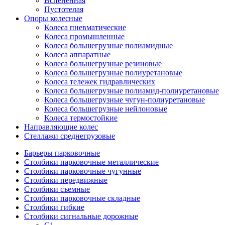
Вспененная
Пустотелая
Опоры колесные
Колеса пневматические
Колеса промышленные
Колеса большегрузные полиамидные
Колеса аппаратные
Колеса большегрузные резиновые
Колеса большегрузные полиуретановые
Колеса тележек гидравлических
Колеса большегрузные полиамид-полиуретановые
Колеса большегрузные чугун-полиуретановые
Колеса большегрузные нейлоновые
Колеса термостойкие
Направляющие колес
Стеллажи среднегрузовые
Барьеры парковочные
Столбики парковочные металлические
Столбики парковочные чугунные
Столбики передвижные
Столбики съемные
Столбики парковочные складные
Столбики гибкие
Столбики сигнальные дорожные