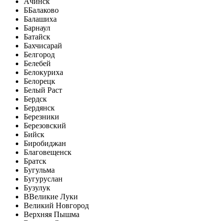
Ачинск
Б
Балаково
Балашиха
Барнаул
Батайск
Бахчисарай
Белгород
Белебей
Белокуриха
Белорецк
Белый Раст
Бердск
Бердянск
Березники
Березовский
Бийск
Биробиджан
Благовещенск
Братск
Бугульма
Бугуруслан
Бузулук
В
Великие Луки
Великий Новгород
Верхняя Пышма