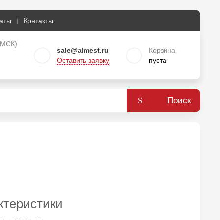
аты
Контакты
о МСК)
sale@almest.ru
Корзина
Оставить заявку
пуста
Поиск
ктеристики