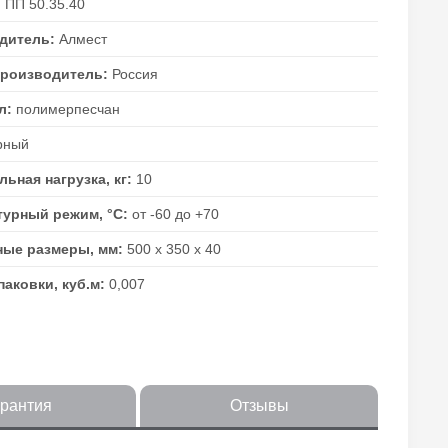
:
ПП 50.35.40
дитель:
Алмест
производитель:
Россия
л:
полимерпесчан
рный
ьная нагрузка, кг:
10
турный режим, °C:
от -60 до +70
ные размеры, мм:
500 х 350 х 40
аковки, куб.м:
0,007
арантия
Отзывы