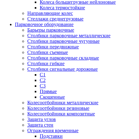
Колеса большегрузные нейлоновые
Колеса термостойкие
Направляющие колес
Стеллажи среднегрузовые
Парковочное оборудование
Барьеры парковочные
Столбики парковочные металлические
Столбики парковочные чугунные
Столбики передвижные
Столбики съемные
Столбики парковочные складные
Столбики гибкие
Столбики сигнальные дорожные
С1
С2
С3
Прямые
Скошенные
Колесоотбойники металлические
Колесоотбойники резиновые
Колесоотбойники композитные
Защита углов
Защита стен
Ограждения временные
Подставки