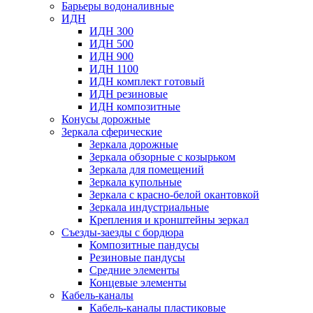
Барьеры водоналивные
ИДН
ИДН 300
ИДН 500
ИДН 900
ИДН 1100
ИДН комплект готовый
ИДН резиновые
ИДН композитные
Конусы дорожные
Зеркала сферические
Зеркала дорожные
Зеркала обзорные с козырьком
Зеркала для помещений
Зеркала купольные
Зеркала с красно-белой окантовкой
Зеркала индустриальные
Крепления и кронштейны зеркал
Съезды-заезды с бордюра
Композитные пандусы
Резиновые пандусы
Средние элементы
Концевые элементы
Кабель-каналы
Кабель-каналы пластиковые