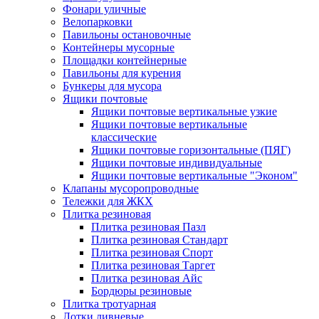
Фонари уличные
Велопарковки
Павильоны остановочные
Контейнеры мусорные
Площадки контейнерные
Павильоны для курения
Бункеры для мусора
Ящики почтовые
Ящики почтовые вертикальные узкие
Ящики почтовые вертикальные
классические
Ящики почтовые горизонтальные (ПЯГ)
Ящики почтовые индивидуальные
Ящики почтовые вертикальные "Эконом"
Клапаны мусоропроводные
Тележки для ЖКХ
Плитка резиновая
Плитка резиновая Пазл
Плитка резиновая Стандарт
Плитка резиновая Спорт
Плитка резиновая Таргет
Плитка резиновая Айс
Бордюры резиновые
Плитка тротуарная
Лотки ливневые