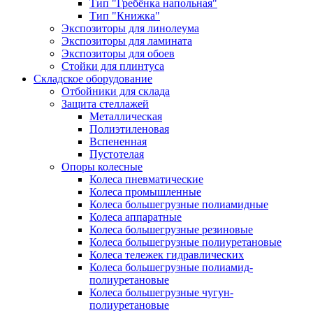
Тип "Гребёнка напольная"
Тип "Книжка"
Экспозиторы для линолеума
Экспозиторы для ламината
Экспозиторы для обоев
Стойки для плинтуса
Складское оборудование
Отбойники для склада
Защита стеллажей
Металлическая
Полиэтиленовая
Вспененная
Пустотелая
Опоры колесные
Колеса пневматические
Колеса промышленные
Колеса большегрузные полиамидные
Колеса аппаратные
Колеса большегрузные резиновые
Колеса большегрузные полиуретановые
Колеса тележек гидравлических
Колеса большегрузные полиамид-
полиуретановые
Колеса большегрузные чугун-
полиуретановые