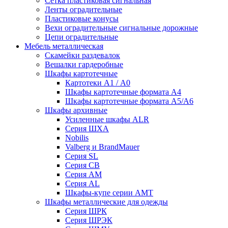
Сетка пластиковая сигнальная
Ленты оградительные
Пластиковые конусы
Вехи оградительные сигнальные дорожные
Цепи оградительные
Мебель металлическая
Скамейки раздевалок
Вешалки гардеробные
Шкафы картотечные
Картотеки А1 / А0
Шкафы картотечные формата А4
Шкафы картотечные формата А5/А6
Шкафы архивные
Усиленные шкафы ALR
Серия ШХА
Nobilis
Valberg и BrandMauer
Cерия SL
Серия СВ
Серия АМ
Серия AL
Шкафы-купе серии AMT
Шкафы металлические для одежды
Серия ШРК
Серия ШРЭК