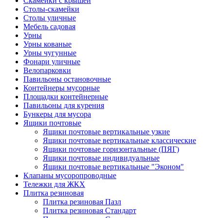
Скамейки с крышей
Столы-скамейки
Столы уличные
Мебель садовая
Урны
Урны кованые
Урны чугунные
Фонари уличные
Велопарковки
Павильоны остановочные
Контейнеры мусорные
Площадки контейнерные
Павильоны для курения
Бункеры для мусора
Ящики почтовые
Ящики почтовые вертикальные узкие
Ящики почтовые вертикальные классические
Ящики почтовые горизонтальные (ПЯГ)
Ящики почтовые индивидуальные
Ящики почтовые вертикальные "Эконом"
Клапаны мусоропроводные
Тележки для ЖКХ
Плитка резиновая
Плитка резиновая Пазл
Плитка резиновая Стандарт