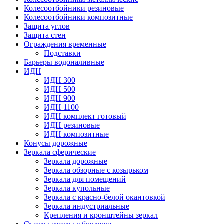
Колесоотбойники резиновые
Колесоотбойники композитные
Защита углов
Защита стен
Ограждения временные
Подставки
Барьеры водоналивные
ИДН
ИДН 300
ИДН 500
ИДН 900
ИДН 1100
ИДН комплект готовый
ИДН резиновые
ИДН композитные
Конусы дорожные
Зеркала сферические
Зеркала дорожные
Зеркала обзорные с козырьком
Зеркала для помещений
Зеркала купольные
Зеркала с красно-белой окантовкой
Зеркала индустриальные
Крепления и кронштейны зеркал