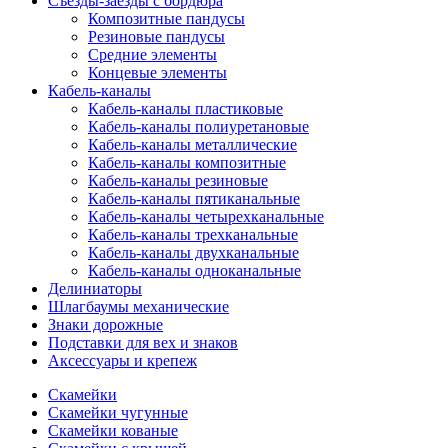
Съезды-заезды с бордюра
Композитные пандусы
Резиновые пандусы
Средние элементы
Концевые элементы
Кабель-каналы
Кабель-каналы пластиковые
Кабель-каналы полиуретановые
Кабель-каналы металлические
Кабель-каналы композитные
Кабель-каналы резиновые
Кабель-каналы пятиканальные
Кабель-каналы четырехканальные
Кабель-каналы трехканальные
Кабель-каналы двухканальные
Кабель-каналы одноканальные
Делиниаторы
Шлагбаумы механические
Знаки дорожные
Подставки для вех и знаков
Аксессуары и крепеж
Скамейки
Скамейки чугунные
Скамейки кованые