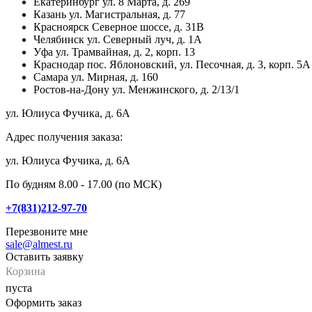
Екатеринбург
ул. 8 Марта, д. 269
Казань
ул. Магистральная, д. 77
Красноярск
Северное шоссе, д. 31В
Челябинск
ул. Северный луч, д. 1А
Уфа
ул. Трамвайная, д. 2, корп. 13
Краснодар
пос. Яблоновский, ул. Песочная, д. 3, корп. 5А
Самара
ул. Мирная, д. 160
Ростов-на-Дону
ул. Менжинского, д. 2/13/1
ул. Юлиуса Фучика, д. 6А
Адрес получения заказа:
ул. Юлиуса Фучика, д. 6А
По будням 8.00 - 17.00 (по МСК)
+7(831)212-97-70
Перезвоните мне
sale@almest.ru
Оставить заявку
Корзина
пуста
Оформить заказ