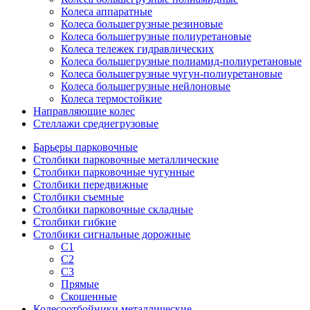
Колеса аппаратные
Колеса большегрузные резиновые
Колеса большегрузные полиуретановые
Колеса тележек гидравлических
Колеса большегрузные полиамид-полиуретановые
Колеса большегрузные чугун-полиуретановые
Колеса большегрузные нейлоновые
Колеса термостойкие
Направляющие колес
Стеллажи среднегрузовые
Барьеры парковочные
Столбики парковочные металлические
Столбики парковочные чугунные
Столбики передвижные
Столбики съемные
Столбики парковочные складные
Столбики гибкие
Столбики сигнальные дорожные
С1
С2
С3
Прямые
Скошенные
Колесоотбойники металлические