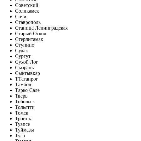
Советский
Соликамск
Сочи
Ставрополь
Станица Ленинградская
Старый Оскол
Стерлитамак
Ступино
Судак
Сургут
Сухой Лог
Сызрань
Сыктывкар
Т
Таганрог
Тамбов
Тарко-Сале
Тверь
Тобольск
Тольятти
Томск
Троицк
Туапсе
Туймазы
Тула