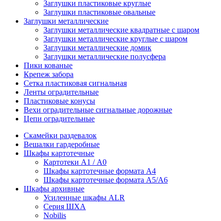
Заглушки пластиковые круглые
Заглушки пластиковые овальные
Заглушки металлические
Заглушки металлические квадратные с шаром
Заглушки металлические круглые с шаром
Заглушки металлические домик
Заглушки металлические полусфера
Пики кованые
Крепеж забора
Сетка пластиковая сигнальная
Ленты оградительные
Пластиковые конусы
Вехи оградительные сигнальные дорожные
Цепи оградительные
Скамейки раздевалок
Вешалки гардеробные
Шкафы картотечные
Картотеки А1 / А0
Шкафы картотечные формата А4
Шкафы картотечные формата А5/А6
Шкафы архивные
Усиленные шкафы ALR
Серия ШХА
Nobilis