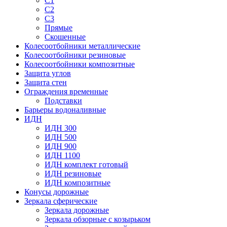
С1
С2
С3
Прямые
Скошенные
Колесоотбойники металлические
Колесоотбойники резиновые
Колесоотбойники композитные
Защита углов
Защита стен
Ограждения временные
Подставки
Барьеры водоналивные
ИДН
ИДН 300
ИДН 500
ИДН 900
ИДН 1100
ИДН комплект готовый
ИДН резиновые
ИДН композитные
Конусы дорожные
Зеркала сферические
Зеркала дорожные
Зеркала обзорные с козырьком