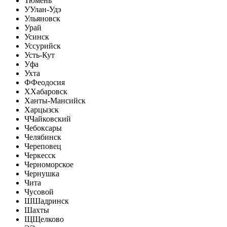
Тюмень
У
Улан-Удэ
Ульяновск
Урай
Усинск
Уссурийск
Усть-Кут
Уфа
Ухта
Ф
Феодосия
Х
Хабаровск
Ханты-Мансийск
Харцызск
Ч
Чайковский
Чебоксары
Челябинск
Череповец
Черкесск
Черноморское
Чернушка
Чита
Чусовой
Ш
Шадринск
Шахты
Щ
Щелково