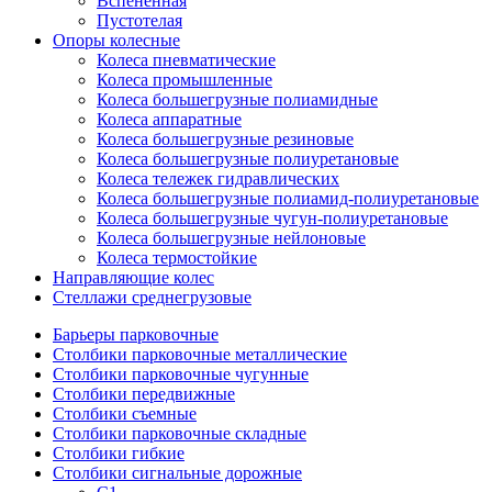
Вспененная
Пустотелая
Опоры колесные
Колеса пневматические
Колеса промышленные
Колеса большегрузные полиамидные
Колеса аппаратные
Колеса большегрузные резиновые
Колеса большегрузные полиуретановые
Колеса тележек гидравлических
Колеса большегрузные полиамид-полиуретановые
Колеса большегрузные чугун-полиуретановые
Колеса большегрузные нейлоновые
Колеса термостойкие
Направляющие колес
Стеллажи среднегрузовые
Барьеры парковочные
Столбики парковочные металлические
Столбики парковочные чугунные
Столбики передвижные
Столбики съемные
Столбики парковочные складные
Столбики гибкие
Столбики сигнальные дорожные