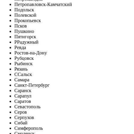
Петропавловск-Камчатский
Подольск
Полевской
Прокопьевск
Псков
Пушкино
Пятигорск
Р
Радужный
Ревда
Ростов-на-Дону
Рубцовск
Рыбинск
Рязань
С
Сальск
Самара
Санкт-Петербург
Саранск
Сарапул
Саратов
Севастополь
Серов
Серпухов
Сибай
Симферополь
Смоленск