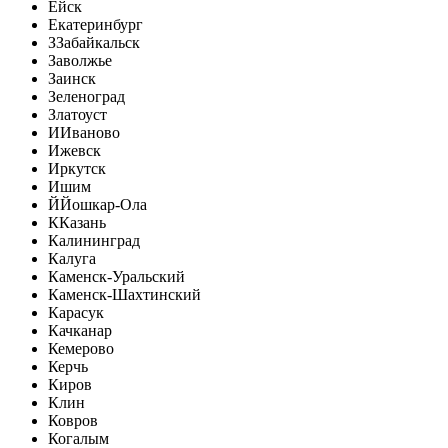
Ейск
Екатеринбург
З
Забайкальск
Заволжье
Заинск
Зеленоград
Златоуст
И
Иваново
Ижевск
Иркутск
Ишим
Й
Йошкар-Ола
К
Казань
Калининград
Калуга
Каменск-Уральский
Каменск-Шахтинский
Карасук
Качканар
Кемерово
Керчь
Киров
Клин
Ковров
Когалым