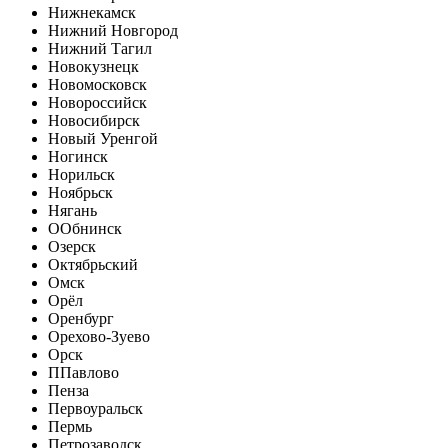
Нижнекамск
Нижний Новгород
Нижний Тагил
Новокузнецк
Новомосковск
Новороссийск
Новосибирск
Новый Уренгой
Ногинск
Норильск
Ноябрьск
Нягань
О
Обнинск
Озерск
Октябрьский
Омск
Орёл
Оренбург
Орехово-Зуево
Орск
П
Павлово
Пенза
Первоуральск
Пермь
Петрозаводск