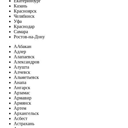
Екатеринбург
Казань
Красноярск
Челябинск
Уфа
Краснодар
Самара
Ростов-на-Дону
А
Абакан
Адлер
Алапаевск
Александров
Алушта
Алчевск
Альметьевск
Анапа
Ангарск
Арзамас
Армавир
Армянск
Артем
Архангельск
Асбест
Астрахань