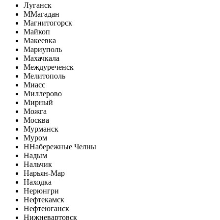
Луганск
М
Магадан
Магнитогорск
Майкоп
Макеевка
Мариуполь
Махачкала
Междуреченск
Мелитополь
Миасс
Миллерово
Мирный
Можга
Москва
Мурманск
Муром
Н
Набережные Челны
Надым
Нальчик
Нарьян-Мар
Находка
Нерюнгри
Нефтекамск
Нефтеюганск
Нижневартовск