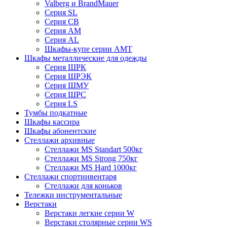
Valberg и BrandMauer
Cерия SL
Серия СВ
Серия АМ
Серия AL
Шкафы-купе серии AMT
Шкафы металлические для одежды
Серия ШРК
Серия ШРЭК
Серия ШМУ
Серия ШРС
Серия LS
Тумбы подкатные
Шкафы кассира
Шкафы абонентские
Стеллажи архивные
Стеллажи MS Standart 500кг
Стеллажи MS Strong 750кг
Стеллажи MS Hard 1000кг
Стеллажи спортинвентаря
Стеллажи для коньков
Тележки инструментальные
Верстаки
Верстаки легкие серии W
Верстаки столярные серии WS