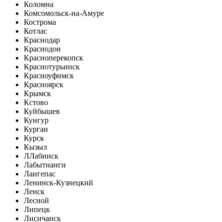
Коломна
Комсомольск-на-Амуре
Кострома
Котлас
Краснодар
Краснодон
Красноперекопск
Краснотурьинск
Красноуфимск
Красноярск
Крымск
Кстово
Куйбышев
Кунгур
Курган
Курск
Кызыл
Л
Лабинск
Лабытнанги
Лангепас
Ленинск-Кузнецкий
Ленск
Лесной
Липецк
Лисичанск