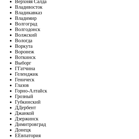
Верхняя Салда
Владивосток
Владикавказ
Владимир
Волгоград
Волгодонск
Волжский
Вологда
Воркута
Воронеж
Воткинск
Выборг
Г
Гатчина
Геленджик
Геническ
Глазов
Горно-Алтайск
Грозный
Губкинский
Д
Дербент
Джанкой
Дзержинск
Димитровград
Донецк
Е
Евпатория