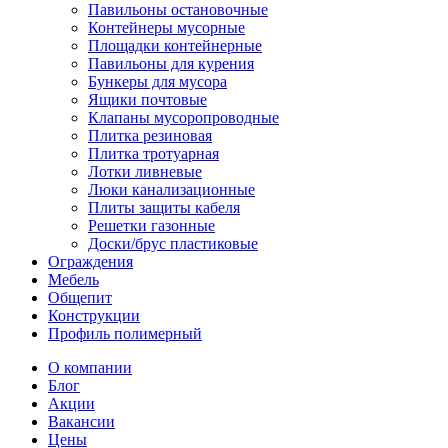
Павильоны остановочные
Контейнеры мусорные
Площадки контейнерные
Павильоны для курения
Бункеры для мусора
Ящики почтовые
Клапаны мусоропроводные
Плитка резиновая
Плитка тротуарная
Лотки ливневые
Люки канализационные
Плиты защиты кабеля
Решетки газонные
Доски/брус пластиковые
Ограждения
Мебель
Общепит
Конструкции
Профиль полимерный
О компании
Блог
Акции
Вакансии
Цены