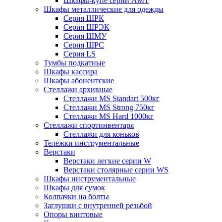
Шкафы-купе серии AMT
Шкафы металлические для одежды
Серия ШРК
Серия ШРЭК
Серия ШМУ
Серия ШРС
Серия LS
Тумбы подкатные
Шкафы кассира
Шкафы абонентские
Стеллажи архивные
Стеллажи MS Standart 500кг
Стеллажи MS Strong 750кг
Стеллажи MS Hard 1000кг
Стеллажи спортинвентаря
Стеллажи для коньков
Тележки инструментальные
Верстаки
Верстаки легкие серии W
Верстаки столярные серии WS
Шкафы инструментальные
Шкафы для сумок
Колпачки на болты
Заглушки с внутренней резьбой
Опоры винтовые