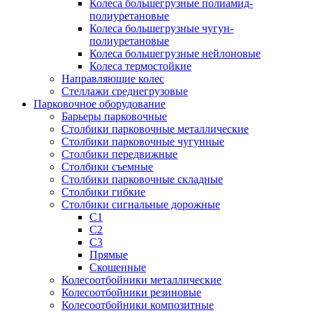
Колеса большегрузные полиамид-
полиуретановые
Колеса большегрузные чугун-
полиуретановые
Колеса большегрузные нейлоновые
Колеса термостойкие
Направляющие колес
Стеллажи среднегрузовые
Парковочное оборудование
Барьеры парковочные
Столбики парковочные металлические
Столбики парковочные чугунные
Столбики передвижные
Столбики съемные
Столбики парковочные складные
Столбики гибкие
Столбики сигнальные дорожные
С1
С2
С3
Прямые
Скошенные
Колесоотбойники металлические
Колесоотбойники резиновые
Колесоотбойники композитные