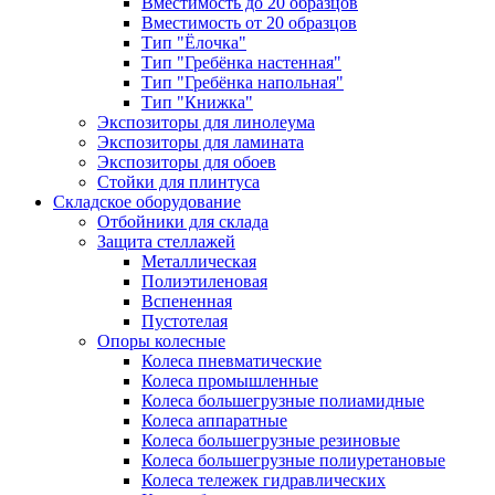
Вместимость до 20 образцов
Вместимость от 20 образцов
Тип "Ёлочка"
Тип "Гребёнка настенная"
Тип "Гребёнка напольная"
Тип "Книжка"
Экспозиторы для линолеума
Экспозиторы для ламината
Экспозиторы для обоев
Стойки для плинтуса
Складское оборудование
Отбойники для склада
Защита стеллажей
Металлическая
Полиэтиленовая
Вспененная
Пустотелая
Опоры колесные
Колеса пневматические
Колеса промышленные
Колеса большегрузные полиамидные
Колеса аппаратные
Колеса большегрузные резиновые
Колеса большегрузные полиуретановые
Колеса тележек гидравлических