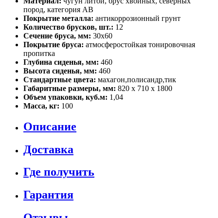
Материал:
чугун литой, брус хвойных, северных
пород, категория АВ
Покрытие металла:
антикоррозионный грунт
Количество брусков, шт.:
12
Сечение бруса, мм:
30х60
Покрытие бруса:
атмосферостойкая тонировочная
пропитка
Глубина сиденья, мм:
460
Высота сиденья, мм:
460
Стандартные цвета:
махагон,полисандр,тик
Габаритные размеры, мм:
820 х 710 х 1800
Объем упаковки, куб.м:
1,04
Масса, кг:
100
Описание
Доставка
Где получить
Гарантия
Отзывы