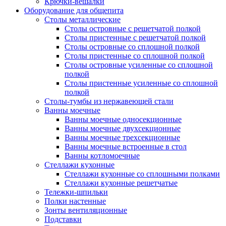
Крючки-вешалки
Оборудование для общепита
Столы металлические
Столы островные с решетчатой полкой
Столы пристенные с решетчатой полкой
Столы островные со сплошной полкой
Столы пристенные со сплошной полкой
Столы островные усиленные со сплошной
полкой
Столы пристенные усиленные со сплошной
полкой
Столы-тумбы из нержавеющей стали
Ванны моечные
Ванны моечные односекционные
Ванны моечные двухсекционные
Ванны моечные трехсекционные
Ванны моечные встроенные в стол
Ванны котломоечные
Стеллажи кухонные
Стеллажи кухонные со сплошными полками
Стеллажи кухонные решетчатые
Тележки-шпильки
Полки настенные
Зонты вентиляционные
Подставки