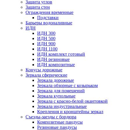
Защита углов
Защита стен
Ограждения временные
Подставки
Барьеры водоналивные
ИДН
ИДН 300
ИДН 500
ИДН 900
ИДН 1100
ИДН комплект готовый
ИДН резиновые
ИДН композитные
Конусы дорожные
Зеркала сферические
Зеркала дорожные
Зеркала обзорные с козырьком
Зеркала для помещений
Зеркала купольные
Зеркала с красно-белой окантовкой
Зеркала индустриальные
Крепления и кронштейны зеркал
Съезды-заезды с бордюра
Композитные пандусы
Резиновые пандусы