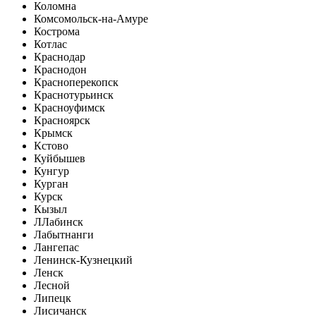
Коломна
Комсомольск-на-Амуре
Кострома
Котлас
Краснодар
Краснодон
Красноперекопск
Краснотурьинск
Красноуфимск
Красноярск
Крымск
Кстово
Куйбышев
Кунгур
Курган
Курск
Кызыл
Л
Лабинск
Лабытнанги
Лангепас
Ленинск-Кузнецкий
Ленск
Лесной
Липецк
Лисичанск