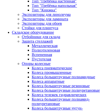
Тип "Гребёнка настенная"
Тип "Гребёнка напольная"
Тип "Книжка"
Экспозиторы для линолеума
Экспозиторы для ламината
Экспозиторы для обоев
Стойки для плинтуса
Складское оборудование
Отбойники для склада
Защита стеллажей
Металлическая
Полиэтиленовая
Вспененная
Пустотелая
Опоры колесные
Колеса пневматические
Колеса промышленные
Колеса большегрузные полиамидные
Колеса аппаратные
Колеса большегрузные резиновые
Колеса большегрузные полиуретановые
Колеса тележек гидравлических
Колеса большегрузные полиамид-
полиуретановые
Колеса большегрузные чугун-