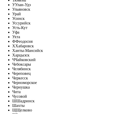
Тюмень
У
Улан-Удэ
Ульяновск
Урай
Усинск
Уссурийск
Усть-Кут
Уфа
Ухта
Ф
Феодосия
Х
Хабаровск
Ханты-Мансийск
Харцызск
Ч
Чайковский
Чебоксары
Челябинск
Череповец
Черкесск
Черноморское
Чернушка
Чита
Чусовой
Ш
Шадринск
Шахты
Щ
Щелково