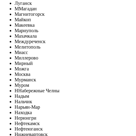
Луганск
М
Магадан
Магнитогорск
Майкоп
Макеевка
Мариуполь
Махачкала
Междуреченск
Мелитополь
Миасс
Миллерово
Мирный
Можга
Москва
Мурманск
Муром
Н
Набережные Челны
Надым
Нальчик
Нарьян-Мар
Находка
Нерюнгри
Нефтекамск
Нефтеюганск
Нижневартовск