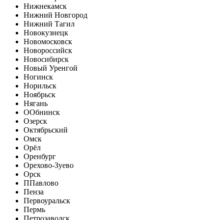
Нижнекамск
Нижний Новгород
Нижний Тагил
Новокузнецк
Новомосковск
Новороссийск
Новосибирск
Новый Уренгой
Ногинск
Норильск
Ноябрьск
Нягань
О
Обнинск
Озерск
Октябрьский
Омск
Орёл
Оренбург
Орехово-Зуево
Орск
П
Павлово
Пенза
Первоуральск
Пермь
Петрозаводск