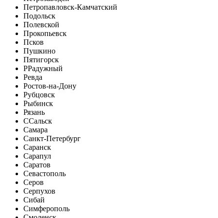
Петропавловск-Камчатский
Подольск
Полевской
Прокопьевск
Псков
Пушкино
Пятигорск
Р
Радужный
Ревда
Ростов-на-Дону
Рубцовск
Рыбинск
Рязань
С
Сальск
Самара
Санкт-Петербург
Саранск
Сарапул
Саратов
Севастополь
Серов
Серпухов
Сибай
Симферополь
Смоленск