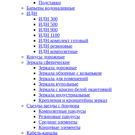
Подставки
Барьеры водоналивные
ИДН
ИДН 300
ИДН 500
ИДН 900
ИДН 1100
ИДН комплект готовый
ИДН резиновые
ИДН композитные
Конусы дорожные
Зеркала сферические
Зеркала дорожные
Зеркала обзорные с козырьком
Зеркала для помещений
Зеркала купольные
Зеркала с красно-белой окантовкой
Зеркала индустриальные
Крепления и кронштейны зеркал
Съезды-заезды с бордюра
Композитные пандусы
Резиновые пандусы
Средние элементы
Концевые элементы
Кабель-каналы