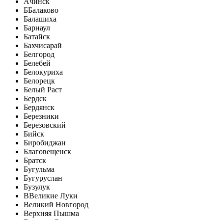
Ачинск
Б
Балаково
Балашиха
Барнаул
Батайск
Бахчисарай
Белгород
Белебей
Белокуриха
Белорецк
Белый Раст
Бердск
Бердянск
Березники
Березовский
Бийск
Биробиджан
Благовещенск
Братск
Бугульма
Бугуруслан
Бузулук
В
Великие Луки
Великий Новгород
Верхняя Пышма