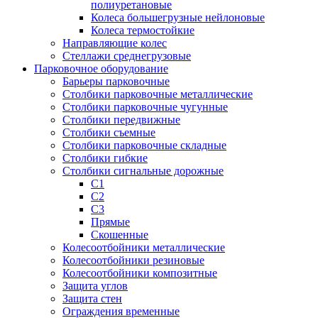
полиуретановые
Колеса большегрузные нейлоновые
Колеса термостойкие
Направляющие колес
Стеллажи среднегрузовые
Парковочное оборудование
Барьеры парковочные
Столбики парковочные металлические
Столбики парковочные чугунные
Столбики передвижные
Столбики съемные
Столбики парковочные складные
Столбики гибкие
Столбики сигнальные дорожные
С1
С2
С3
Прямые
Скошенные
Колесоотбойники металлические
Колесоотбойники резиновые
Колесоотбойники композитные
Защита углов
Защита стен
Ограждения временные