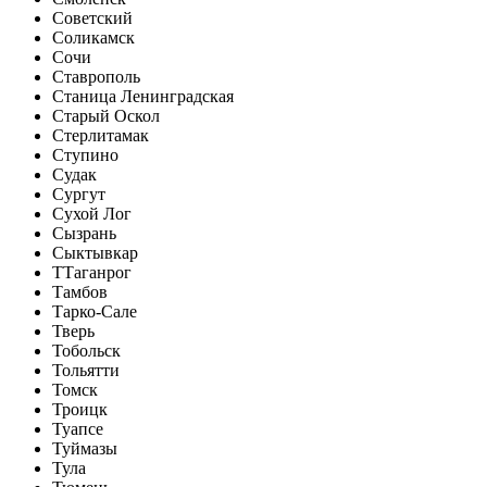
Советский
Соликамск
Сочи
Ставрополь
Станица Ленинградская
Старый Оскол
Стерлитамак
Ступино
Судак
Сургут
Сухой Лог
Сызрань
Сыктывкар
Т
Таганрог
Тамбов
Тарко-Сале
Тверь
Тобольск
Тольятти
Томск
Троицк
Туапсе
Туймазы
Тула