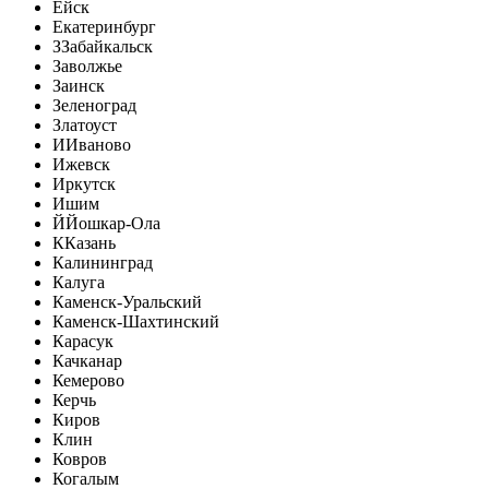
Ейск
Екатеринбург
З
Забайкальск
Заволжье
Заинск
Зеленоград
Златоуст
И
Иваново
Ижевск
Иркутск
Ишим
Й
Йошкар-Ола
К
Казань
Калининград
Калуга
Каменск-Уральский
Каменск-Шахтинский
Карасук
Качканар
Кемерово
Керчь
Киров
Клин
Ковров
Когалым