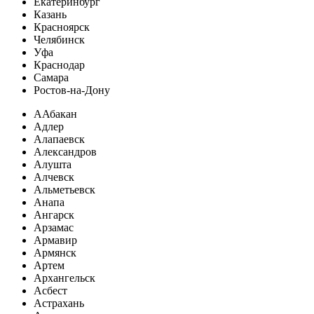
Екатеринбург
Казань
Красноярск
Челябинск
Уфа
Краснодар
Самара
Ростов-на-Дону
А
Абакан
Адлер
Алапаевск
Александров
Алушта
Алчевск
Альметьевск
Анапа
Ангарск
Арзамас
Армавир
Армянск
Артем
Архангельск
Асбест
Астрахань