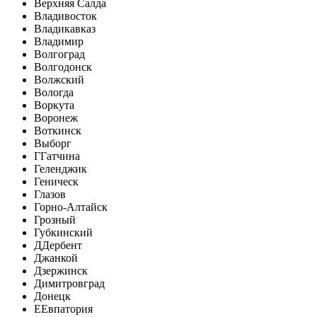
Верхняя Салда
Владивосток
Владикавказ
Владимир
Волгоград
Волгодонск
Волжский
Вологда
Воркута
Воронеж
Воткинск
Выборг
Г
Гатчина
Геленджик
Геническ
Глазов
Горно-Алтайск
Грозный
Губкинский
Д
Дербент
Джанкой
Дзержинск
Димитровград
Донецк
Е
Евпатория