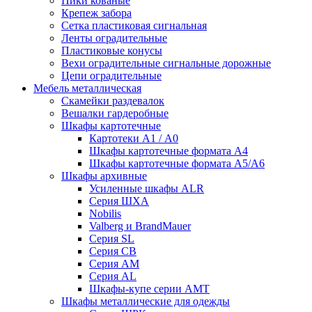
Пики кованые
Крепеж забора
Сетка пластиковая сигнальная
Ленты оградительные
Пластиковые конусы
Вехи оградительные сигнальные дорожные
Цепи оградительные
Мебель металлическая
Скамейки раздевалок
Вешалки гардеробные
Шкафы картотечные
Картотеки А1 / А0
Шкафы картотечные формата А4
Шкафы картотечные формата А5/А6
Шкафы архивные
Усиленные шкафы ALR
Серия ШХА
Nobilis
Valberg и BrandMauer
Cерия SL
Серия СВ
Серия АМ
Серия AL
Шкафы-купе серии AMT
Шкафы металлические для одежды