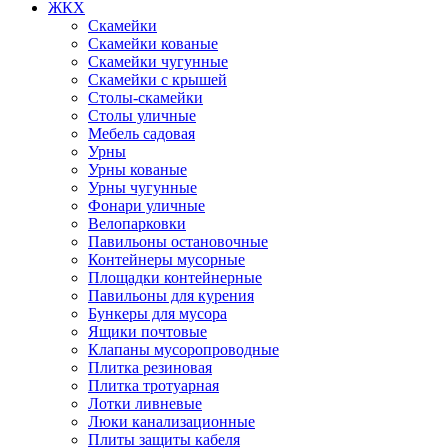
ЖКХ
Скамейки
Скамейки кованые
Скамейки чугунные
Скамейки с крышей
Столы-скамейки
Столы уличные
Мебель садовая
Урны
Урны кованые
Урны чугунные
Фонари уличные
Велопарковки
Павильоны остановочные
Контейнеры мусорные
Площадки контейнерные
Павильоны для курения
Бункеры для мусора
Ящики почтовые
Клапаны мусоропроводные
Плитка резиновая
Плитка тротуарная
Лотки ливневые
Люки канализационные
Плиты защиты кабеля