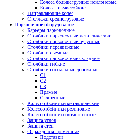
Колеса большегрузные нейлоновые
Колеса термостойкие
Направляющие колес
Стеллажи среднегрузовые
Парковочное оборудование
Барьеры парковочные
Столбики парковочные металлические
Столбики парковочные чугунные
Столбики передвижные
Столбики съемные
Столбики парковочные складные
Столбики гибкие
Столбики сигнальные дорожные
С1
С2
С3
Прямые
Скошенные
Колесоотбойники металлические
Колесоотбойники резиновые
Колесоотбойники композитные
Защита углов
Защита стен
Ограждения временные
Подставки