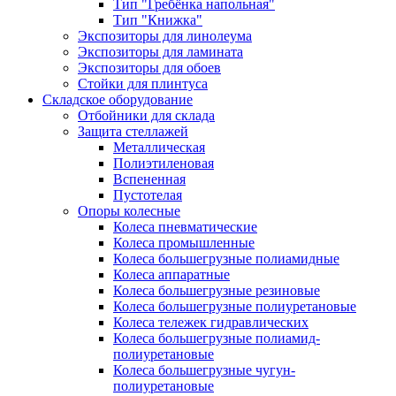
Тип "Гребёнка напольная"
Тип "Книжка"
Экспозиторы для линолеума
Экспозиторы для ламината
Экспозиторы для обоев
Стойки для плинтуса
Складское оборудование
Отбойники для склада
Защита стеллажей
Металлическая
Полиэтиленовая
Вспененная
Пустотелая
Опоры колесные
Колеса пневматические
Колеса промышленные
Колеса большегрузные полиамидные
Колеса аппаратные
Колеса большегрузные резиновые
Колеса большегрузные полиуретановые
Колеса тележек гидравлических
Колеса большегрузные полиамид-
полиуретановые
Колеса большегрузные чугун-
полиуретановые