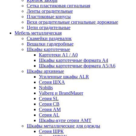
Крепеж забора
Сетка пластиковая сигнальная
Ленты оградительные
Пластиковые конусы
Вехи оградительные сигнальные дорожные
Цепи оградительные
Мебель металлическая
Скамейки раздевалок
Вешалки гардеробные
Шкафы картотечные
Картотеки А1 / А0
Шкафы картотечные формата А4
Шкафы картотечные формата А5/А6
Шкафы архивные
Усиленные шкафы ALR
Серия ШХА
Nobilis
Valberg и BrandMauer
Cерия SL
Серия СВ
Серия АМ
Серия AL
Шкафы-купе серии AMT
Шкафы металлические для одежды
Серия ШРК