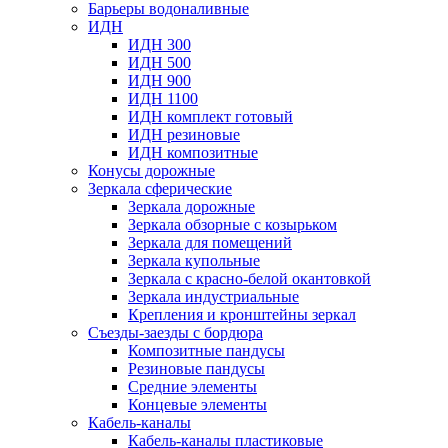
Барьеры водоналивные
ИДН
ИДН 300
ИДН 500
ИДН 900
ИДН 1100
ИДН комплект готовый
ИДН резиновые
ИДН композитные
Конусы дорожные
Зеркала сферические
Зеркала дорожные
Зеркала обзорные с козырьком
Зеркала для помещений
Зеркала купольные
Зеркала с красно-белой окантовкой
Зеркала индустриальные
Крепления и кронштейны зеркал
Съезды-заезды с бордюра
Композитные пандусы
Резиновые пандусы
Средние элементы
Концевые элементы
Кабель-каналы
Кабель-каналы пластиковые