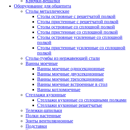
Крючки-вешалки
Оборудование для общепита
Столы металлические
Столы островные с решетчатой полкой
Столы пристенные с решетчатой полкой
Столы островные со сплошной полкой
Столы пристенные со сплошной полкой
Столы островные усиленные со сплошной
полкой
Столы пристенные усиленные со сплошной
полкой
Столы-тумбы из нержавеющей стали
Ванны моечные
Ванны моечные односекционные
Ванны моечные двухсекционные
Ванны моечные трехсекционные
Ванны моечные встроенные в стол
Ванны котломоечные
Стеллажи кухонные
Стеллажи кухонные со сплошными полками
Стеллажи кухонные решетчатые
Тележки-шпильки
Полки настенные
Зонты вентиляционные
Подставки