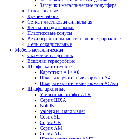
Заглушки металлические полусфера
Пики кованые
Крепеж забора
Сетка пластиковая сигнальная
Ленты оградительные
Пластиковые конусы
Вехи оградительные сигнальные дорожные
Цепи оградительные
Мебель металлическая
Скамейки раздевалок
Вешалки гардеробные
Шкафы картотечные
Картотеки А1 / А0
Шкафы картотечные формата А4
Шкафы картотечные формата А5/А6
Шкафы архивные
Усиленные шкафы ALR
Серия ШХА
Nobilis
Valberg и BrandMauer
Cерия SL
Серия СВ
Серия АМ
Серия AL