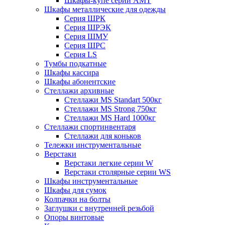
Шкафы-купе серии AMT
Шкафы металлические для одежды
Серия ШРК
Серия ШРЭК
Серия ШМУ
Серия ШРС
Серия LS
Тумбы подкатные
Шкафы кассира
Шкафы абонентские
Стеллажи архивные
Стеллажи MS Standart 500кг
Стеллажи MS Strong 750кг
Стеллажи MS Hard 1000кг
Стеллажи спортинвентаря
Стеллажи для коньков
Тележки инструментальные
Верстаки
Верстаки легкие серии W
Верстаки столярные серии WS
Шкафы инструментальные
Шкафы для сумок
Колпачки на болты
Заглушки с внутренней резьбой
Опоры винтовые