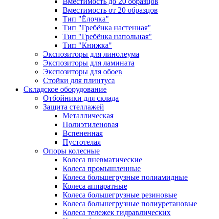
Вместимость до 20 образцов
Вместимость от 20 образцов
Тип "Ёлочка"
Тип "Гребёнка настенная"
Тип "Гребёнка напольная"
Тип "Книжка"
Экспозиторы для линолеума
Экспозиторы для ламината
Экспозиторы для обоев
Стойки для плинтуса
Складское оборудование
Отбойники для склада
Защита стеллажей
Металлическая
Полиэтиленовая
Вспененная
Пустотелая
Опоры колесные
Колеса пневматические
Колеса промышленные
Колеса большегрузные полиамидные
Колеса аппаратные
Колеса большегрузные резиновые
Колеса большегрузные полиуретановые
Колеса тележек гидравлических