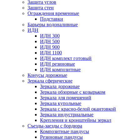
Защита углов
Защита стен
Ограждения временные
Подставки
Барьеры водоналивные
ИДН
ИДН 300
ИДН 500
ИДН 900
ИДН 1100
ИДН комплект готовый
ИДН резиновые
ИДН композитные
Конусы дорожные
Зеркала сферические
Зеркала дорожные
Зеркала обзорные с козырьком
Зеркала для помещений
Зеркала купольные
Зеркала с красно-белой окантовкой
Зеркала индустриальные
Крепления и кронштейны зеркал
Съезды-заезды с бордюра
Композитные пандусы
Резиновые пандусы