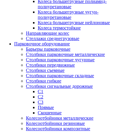
Колеса большегрузные полиамид-
полиуретановые
Колеса большегрузные чугун-
полиуретановые
Колеса большегрузные нейлоновые
Колеса термостойкие
Направляющие колес
Стеллажи среднегрузовые
Парковочное оборудование
Барьеры парковочные
Столбики парковочные металлические
Столбики парковочные чугунные
Столбики передвижные
Столбики съемные
Столбики парковочные складные
Столбики гибкие
Столбики сигнальные дорожные
С1
С2
С3
Прямые
Скошенные
Колесоотбойники металлические
Колесоотбойники резиновые
Колесоотбойники композитные