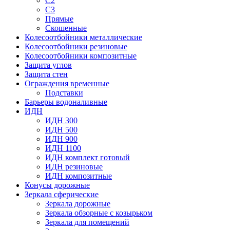
С2
С3
Прямые
Скошенные
Колесоотбойники металлические
Колесоотбойники резиновые
Колесоотбойники композитные
Защита углов
Защита стен
Ограждения временные
Подставки
Барьеры водоналивные
ИДН
ИДН 300
ИДН 500
ИДН 900
ИДН 1100
ИДН комплект готовый
ИДН резиновые
ИДН композитные
Конусы дорожные
Зеркала сферические
Зеркала дорожные
Зеркала обзорные с козырьком
Зеркала для помещений