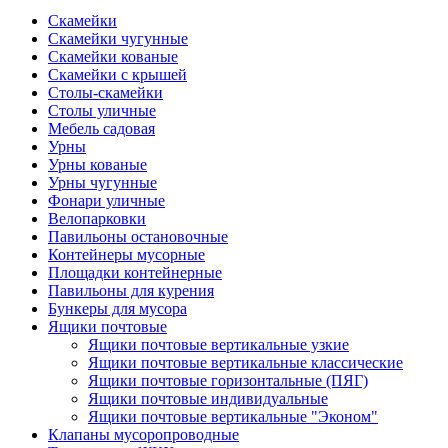
Скамейки
Скамейки чугунные
Скамейки кованые
Скамейки с крышей
Столы-скамейки
Столы уличные
Мебель садовая
Урны
Урны кованые
Урны чугунные
Фонари уличные
Велопарковки
Павильоны остановочные
Контейнеры мусорные
Площадки контейнерные
Павильоны для курения
Бункеры для мусора
Ящики почтовые
Ящики почтовые вертикальные узкие
Ящики почтовые вертикальные классические
Ящики почтовые горизонтальные (ПЯГ)
Ящики почтовые индивидуальные
Ящики почтовые вертикальные "Эконом"
Клапаны мусоропроводные