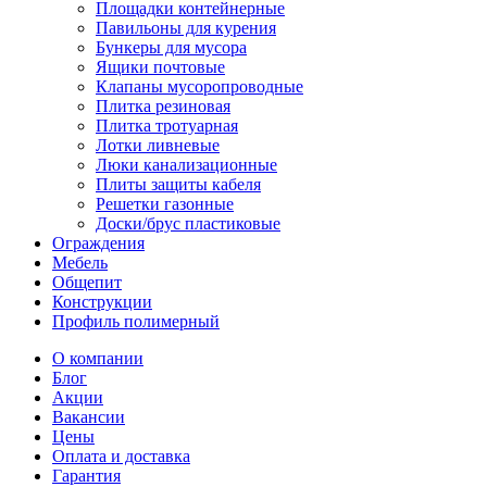
Площадки контейнерные
Павильоны для курения
Бункеры для мусора
Ящики почтовые
Клапаны мусоропроводные
Плитка резиновая
Плитка тротуарная
Лотки ливневые
Люки канализационные
Плиты защиты кабеля
Решетки газонные
Доски/брус пластиковые
Ограждения
Мебель
Общепит
Конструкции
Профиль полимерный
О компании
Блог
Акции
Вакансии
Цены
Оплата и доставка
Гарантия