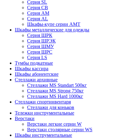
Cерия SL
Серия СВ
Серия АМ
Серия AL
Шкафы-купе серии AMT
Шкафы металлические для одежды
Серия ШРК
Серия ШРЭК
Серия ШМУ
Серия ШРС
Серия LS
Тумбы подкатные
Шкафы кассира
Шкафы абонентские
Стеллажи архивные
Стеллажи MS Standart 500кг
Стеллажи MS Strong 750кг
Стеллажи MS Hard 1000кг
Стеллажи спортинвентаря
Стеллажи для коньков
Тележки инструментальные
Верстаки
Верстаки легкие серии W
Верстаки столярные серии WS
Шкафы инструментальные