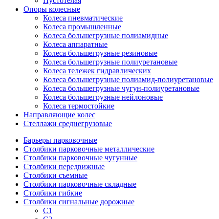
Пустотелая
Опоры колесные
Колеса пневматические
Колеса промышленные
Колеса большегрузные полиамидные
Колеса аппаратные
Колеса большегрузные резиновые
Колеса большегрузные полиуретановые
Колеса тележек гидравлических
Колеса большегрузные полиамид-полиуретановые
Колеса большегрузные чугун-полиуретановые
Колеса большегрузные нейлоновые
Колеса термостойкие
Направляющие колес
Стеллажи среднегрузовые
Барьеры парковочные
Столбики парковочные металлические
Столбики парковочные чугунные
Столбики передвижные
Столбики съемные
Столбики парковочные складные
Столбики гибкие
Столбики сигнальные дорожные
С1