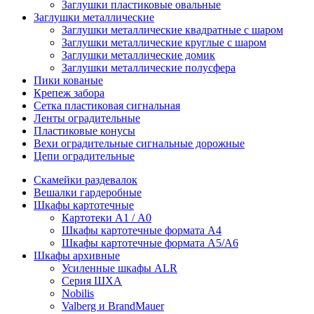
Заглушки пластиковые овальные
Заглушки металлические
Заглушки металлические квадратные с шаром
Заглушки металлические круглые с шаром
Заглушки металлические домик
Заглушки металлические полусфера
Пики кованые
Крепеж забора
Сетка пластиковая сигнальная
Ленты оградительные
Пластиковые конусы
Вехи оградительные сигнальные дорожные
Цепи оградительные
Скамейки раздевалок
Вешалки гардеробные
Шкафы картотечные
Картотеки А1 / А0
Шкафы картотечные формата А4
Шкафы картотечные формата А5/А6
Шкафы архивные
Усиленные шкафы ALR
Серия ШХА
Nobilis
Valberg и BrandMauer