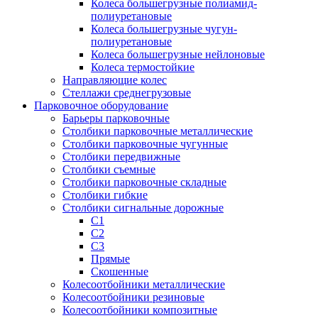
Колеса большегрузные полиамид-
полиуретановые
Колеса большегрузные чугун-
полиуретановые
Колеса большегрузные нейлоновые
Колеса термостойкие
Направляющие колес
Стеллажи среднегрузовые
Парковочное оборудование
Барьеры парковочные
Столбики парковочные металлические
Столбики парковочные чугунные
Столбики передвижные
Столбики съемные
Столбики парковочные складные
Столбики гибкие
Столбики сигнальные дорожные
С1
С2
С3
Прямые
Скошенные
Колесоотбойники металлические
Колесоотбойники резиновые
Колесоотбойники композитные