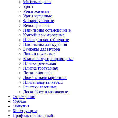
Мебель садовая
Урны
Урны кованые
Урны чугунные
Фонари уличные
Велопарковки
Павильоны остановочные
Контейнеры мусорные
Площадки контейнерные
Павильоны для курения
Бункеры для мусора
Ящики почтовые
Клапаны мусоропроводные
Плитка резиновая
Плитка тротуарная
Лотки ливневые
Люки канализационные
Плиты защиты кабеля
Решетки газонные
Доски/брус пластиковые
Ограждения
Мебель
Общепит
Конструкции
Профиль полимерный