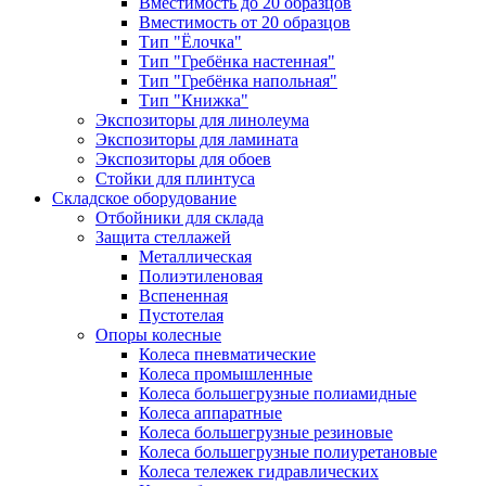
Вместимость до 20 образцов
Вместимость от 20 образцов
Тип "Ёлочка"
Тип "Гребёнка настенная"
Тип "Гребёнка напольная"
Тип "Книжка"
Экспозиторы для линолеума
Экспозиторы для ламината
Экспозиторы для обоев
Стойки для плинтуса
Складское оборудование
Отбойники для склада
Защита стеллажей
Металлическая
Полиэтиленовая
Вспененная
Пустотелая
Опоры колесные
Колеса пневматические
Колеса промышленные
Колеса большегрузные полиамидные
Колеса аппаратные
Колеса большегрузные резиновые
Колеса большегрузные полиуретановые
Колеса тележек гидравлических