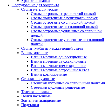
Крючки-вешалки
Оборудование для общепита
Столы металлические
Столы островные с решетчатой полкой
Столы пристенные с решетчатой полкой
Столы островные со сплошной полкой
Столы пристенные со сплошной полкой
Столы островные усиленные со сплошной
полкой
Столы пристенные усиленные со сплошной
полкой
Столы-тумбы из нержавеющей стали
Ванны моечные
Ванны моечные односекционные
Ванны моечные двухсекционные
Ванны моечные трехсекционные
Ванны моечные встроенные в стол
Ванны котломоечные
Стеллажи кухонные
Стеллажи кухонные со сплошными полками
Стеллажи кухонные решетчатые
Тележки-шпильки
Полки настенные
Зонты вентиляционные
Подставки