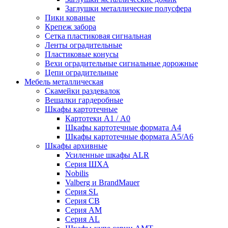
Заглушки металлические полусфера
Пики кованые
Крепеж забора
Сетка пластиковая сигнальная
Ленты оградительные
Пластиковые конусы
Вехи оградительные сигнальные дорожные
Цепи оградительные
Мебель металлическая
Скамейки раздевалок
Вешалки гардеробные
Шкафы картотечные
Картотеки А1 / А0
Шкафы картотечные формата А4
Шкафы картотечные формата А5/А6
Шкафы архивные
Усиленные шкафы ALR
Серия ШХА
Nobilis
Valberg и BrandMauer
Cерия SL
Серия СВ
Серия АМ
Серия AL