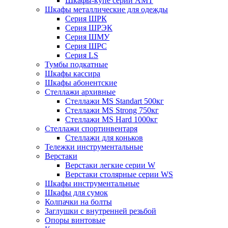
Шкафы-купе серии AMT
Шкафы металлические для одежды
Серия ШРК
Серия ШРЭК
Серия ШМУ
Серия ШРС
Серия LS
Тумбы подкатные
Шкафы кассира
Шкафы абонентские
Стеллажи архивные
Стеллажи MS Standart 500кг
Стеллажи MS Strong 750кг
Стеллажи MS Hard 1000кг
Стеллажи спортинвентаря
Стеллажи для коньков
Тележки инструментальные
Верстаки
Верстаки легкие серии W
Верстаки столярные серии WS
Шкафы инструментальные
Шкафы для сумок
Колпачки на болты
Заглушки с внутренней резьбой
Опоры винтовые