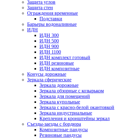
Защита углов
Защита стен
Ограждения временные
Подставки
Барьеры водоналивные
ИДН
ИДН 300
ИДН 500
ИДН 900
ИДН 1100
ИДН комплект готовый
ИДН резиновые
ИДН композитные
Конусы дорожные
Зеркала сферические
Зеркала дорожные
Зеркала обзорные с козырьком
Зеркала для помещений
Зеркала купольные
Зеркала с красно-белой окантовкой
Зеркала индустриальные
Крепления и кронштейны зеркал
Съезды-заезды с бордюра
Композитные пандусы
Резиновые пандусы