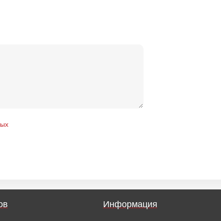
ных
ов
Информация