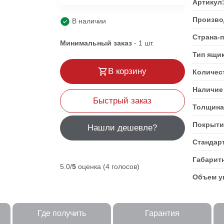
Артикул
Произво
В наличии
Страна-
Минимальный заказ
-
1
шт.
Тип ящи
В корзину
Количес
Наличие 
Быстрый заказ
Толщина
Покрыти
Нашли дешевле?
Стандар
Габарит
5.0/
5
оценка (4 голосов)
Объем уп
Где получить
Гарантия