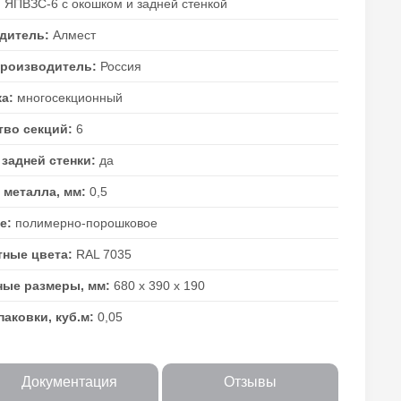
:
ЯПВЗС-6 с окошком и задней стенкой
дитель:
Алмест
производитель:
Россия
ка:
многосекционный
тво секций:
6
задней стенки:
да
 металла, мм:
0,5
е:
полимерно-порошковое
тные цвета:
RAL 7035
ные размеры, мм:
680 х 390 х 190
аковки, куб.м:
0,05
Документация
Отзывы