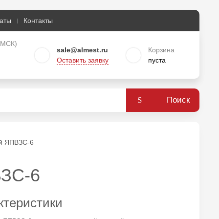
аты
Контакты
о МСК)
sale@almest.ru
Корзина
Оставить заявку
пуста
Поиск
ой ЯПВЗС-6
ВЗС-6
ктеристики