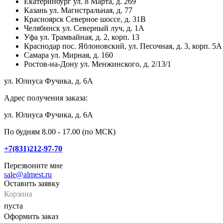
Екатеринбург
ул. 8 Марта, д. 269
Казань
ул. Магистральная, д. 77
Красноярск
Северное шоссе, д. 31В
Челябинск
ул. Северный луч, д. 1А
Уфа
ул. Трамвайная, д. 2, корп. 13
Краснодар
пос. Яблоновский, ул. Песочная, д. 3, корп. 5А
Самара
ул. Мирная, д. 160
Ростов-на-Дону
ул. Менжинского, д. 2/13/1
ул. Юлиуса Фучика, д. 6А
Адрес получения заказа:
ул. Юлиуса Фучика, д. 6А
По будням 8.00 - 17.00 (по МСК)
+7(831)212-97-70
Перезвоните мне
sale@almest.ru
Оставить заявку
Корзина
пуста
Оформить заказ