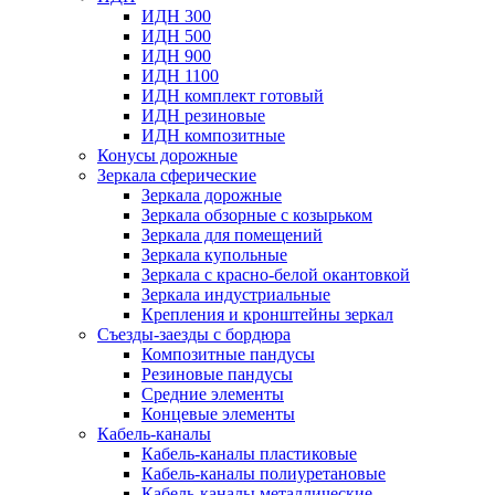
ИДН 300
ИДН 500
ИДН 900
ИДН 1100
ИДН комплект готовый
ИДН резиновые
ИДН композитные
Конусы дорожные
Зеркала сферические
Зеркала дорожные
Зеркала обзорные с козырьком
Зеркала для помещений
Зеркала купольные
Зеркала с красно-белой окантовкой
Зеркала индустриальные
Крепления и кронштейны зеркал
Съезды-заезды с бордюра
Композитные пандусы
Резиновые пандусы
Средние элементы
Концевые элементы
Кабель-каналы
Кабель-каналы пластиковые
Кабель-каналы полиуретановые
Кабель-каналы металлические