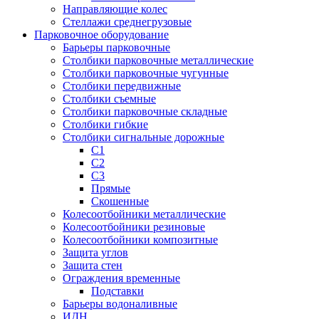
Направляющие колес
Стеллажи среднегрузовые
Парковочное оборудование
Барьеры парковочные
Столбики парковочные металлические
Столбики парковочные чугунные
Столбики передвижные
Столбики съемные
Столбики парковочные складные
Столбики гибкие
Столбики сигнальные дорожные
С1
С2
С3
Прямые
Скошенные
Колесоотбойники металлические
Колесоотбойники резиновые
Колесоотбойники композитные
Защита углов
Защита стен
Ограждения временные
Подставки
Барьеры водоналивные
ИДН