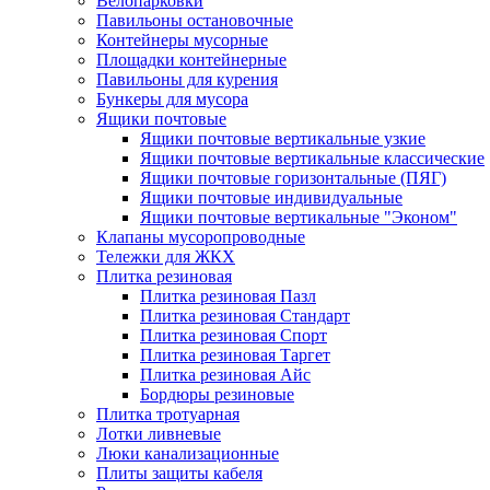
Велопарковки
Павильоны остановочные
Контейнеры мусорные
Площадки контейнерные
Павильоны для курения
Бункеры для мусора
Ящики почтовые
Ящики почтовые вертикальные узкие
Ящики почтовые вертикальные классические
Ящики почтовые горизонтальные (ПЯГ)
Ящики почтовые индивидуальные
Ящики почтовые вертикальные "Эконом"
Клапаны мусоропроводные
Тележки для ЖКХ
Плитка резиновая
Плитка резиновая Пазл
Плитка резиновая Стандарт
Плитка резиновая Спорт
Плитка резиновая Таргет
Плитка резиновая Айс
Бордюры резиновые
Плитка тротуарная
Лотки ливневые
Люки канализационные
Плиты защиты кабеля