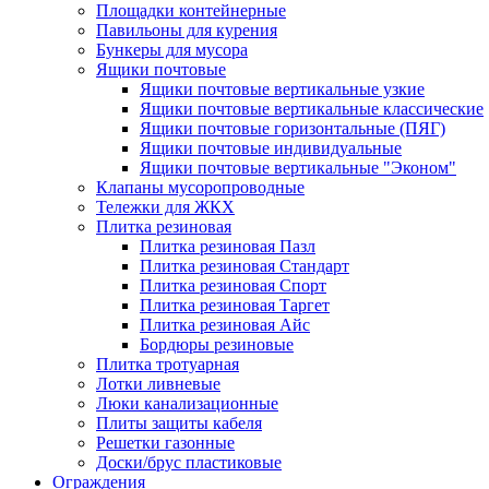
Площадки контейнерные
Павильоны для курения
Бункеры для мусора
Ящики почтовые
Ящики почтовые вертикальные узкие
Ящики почтовые вертикальные классические
Ящики почтовые горизонтальные (ПЯГ)
Ящики почтовые индивидуальные
Ящики почтовые вертикальные "Эконом"
Клапаны мусоропроводные
Тележки для ЖКХ
Плитка резиновая
Плитка резиновая Пазл
Плитка резиновая Стандарт
Плитка резиновая Спорт
Плитка резиновая Таргет
Плитка резиновая Айс
Бордюры резиновые
Плитка тротуарная
Лотки ливневые
Люки канализационные
Плиты защиты кабеля
Решетки газонные
Доски/брус пластиковые
Ограждения