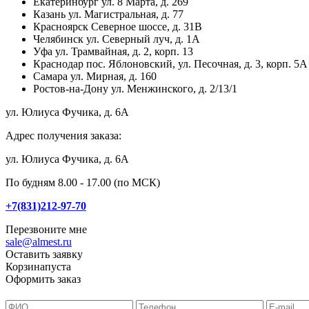
Екатеринбург
ул. 8 Марта, д. 269
Казань
ул. Магистральная, д. 77
Красноярск
Северное шоссе, д. 31В
Челябинск
ул. Северный луч, д. 1А
Уфа
ул. Трамвайная, д. 2, корп. 13
Краснодар
пос. Яблоновский, ул. Песочная, д. 3, корп. 5А
Самара
ул. Мирная, д. 160
Ростов-на-Дону
ул. Менжинского, д. 2/13/1
ул. Юлиуса Фучика, д. 6А
Адрес получения заказа:
ул. Юлиуса Фучика, д. 6А
По будням 8.00 - 17.00 (по МСК)
+7(831)212-97-70
Перезвоните мне
sale@almest.ru
Оставить заявку
Корзина
пуста
Оформить заказ