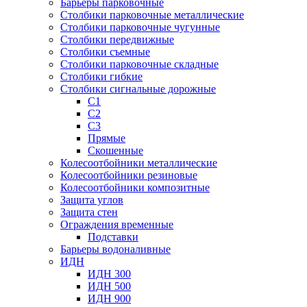
Барьеры парковочные
Столбики парковочные металлические
Столбики парковочные чугунные
Столбики передвижные
Столбики съемные
Столбики парковочные складные
Столбики гибкие
Столбики сигнальные дорожные
С1
С2
С3
Прямые
Скошенные
Колесоотбойники металлические
Колесоотбойники резиновые
Колесоотбойники композитные
Защита углов
Защита стен
Ограждения временные
Подставки
Барьеры водоналивные
ИДН
ИДН 300
ИДН 500
ИДН 900