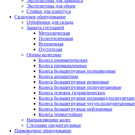
Экспозиторы для ламината
Экспозиторы для обоев
Стойки для плинтуса
Складское оборудование
Отбойники для склада
Защита стеллажей
Металлическая
Полиэтиленовая
Вспененная
Пустотелая
Опоры колесные
Колеса пневматические
Колеса промышленные
Колеса большегрузные полиамидные
Колеса аппаратные
Колеса большегрузные резиновые
Колеса большегрузные полиуретановые
Колеса тележек гидравлических
Колеса большегрузные полиамид-полиуретан
Колеса большегрузные чугун-полиуретановые
Колеса большегрузные нейлоновые
Колеса термостойкие
Направляющие колес
Стеллажи среднегрузовые
Парковочное оборудование