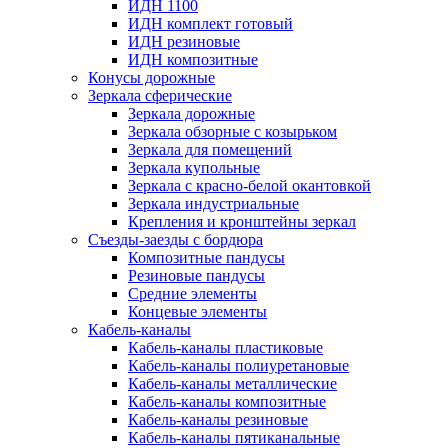
ИДН 1100
ИДН комплект готовый
ИДН резиновые
ИДН композитные
Конусы дорожные
Зеркала сферические
Зеркала дорожные
Зеркала обзорные с козырьком
Зеркала для помещений
Зеркала купольные
Зеркала с красно-белой окантовкой
Зеркала индустриальные
Крепления и кронштейны зеркал
Съезды-заезды с бордюра
Композитные пандусы
Резиновые пандусы
Средние элементы
Концевые элементы
Кабель-каналы
Кабель-каналы пластиковые
Кабель-каналы полиуретановые
Кабель-каналы металлические
Кабель-каналы композитные
Кабель-каналы резиновые
Кабель-каналы пятиканальные