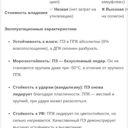
цикл)
камуфляж»)
✅
Низкая
(нет затрат на
❌
Высокая
(п
Стоимость владения
утилизацию)
на полигон)
Эксплуатационные характеристики
Устойчивость к влаге:
ПЭ и ППК абсолютны (0%
влагопоглощение), а ДПК склонен разбухать.
Морозостойкость:
ПЭ — безусловный лидер.
Он не
становится хрупким даже при -50°C, в отличие от хрупкого
ППК.
Стойкость к ударам (вандализму):
ПЭ снова
лидирует
благодаря пластичности. ППК — жесткий и
хрупкий, при ударе может расколоться.
Стойкость к УФ:
ППК лидирует по цветостойкости, но
сильно нагревается. Качественный ПЭ демонстрирует
высокую устойчивость к выцветанию.