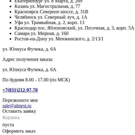
Екатеринбург
ул. 8 Марта, д. 269
Казань
ул. Магистральная, д. 77
Красноярск
Северное шоссе, д. 31В
Челябинск
ул. Северный луч, д. 1А
Уфа
ул. Трамвайная, д. 2, корп. 13
Краснодар
пос. Яблоновский, ул. Песочная, д. 3, корп. 5А
Самара
ул. Мирная, д. 160
Ростов-на-Дону
ул. Менжинского, д. 2/13/1
ул. Юлиуса Фучика, д. 6А
Адрес получения заказа:
ул. Юлиуса Фучика, д. 6А
По будням 8.00 - 17.00 (по МСК)
+7(831)212-97-70
Перезвоните мне
sale@almest.ru
Оставить заявку
Корзина
пуста
Оформить заказ