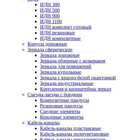
ИДН 300
ИДН 500
ИДН 900
ИДН 1100
ИДН комплект готовый
ИДН резиновые
ИДН композитные
Конусы дорожные
Зеркала сферические
Зеркала дорожные
Зеркала обзорные с козырьком
Зеркала для помещений
Зеркала купольные
Зеркала с красно-белой окантовкой
Зеркала индустриальные
Крепления и кронштейны зеркал
Съезды-заезды с бордюра
Композитные пандусы
Резиновые пандусы
Средние элементы
Концевые элементы
Кабель-каналы
Кабель-каналы пластиковые
Кабель-каналы полиуретановые
Кабель-каналы металлические