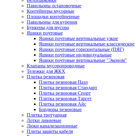
Велопарковки
Павильоны остановочные
Контейнеры мусорные
Площадки контейнерные
Павильоны для курения
Бункеры для мусора
Ящики почтовые
Ящики почтовые вертикальные узкие
Ящики почтовые вертикальные классические
Ящики почтовые горизонтальные (ПЯГ)
Ящики почтовые индивидуальные
Ящики почтовые вертикальные "Эконом"
Клапаны мусоропроводные
Тележки для ЖКХ
Плитка резиновая
Плитка резиновая Пазл
Плитка резиновая Стандарт
Плитка резиновая Спорт
Плитка резиновая Таргет
Плитка резиновая Айс
Бордюры резиновые
Плитка тротуарная
Лотки ливневые
Люки канализационные
Плиты защиты кабеля