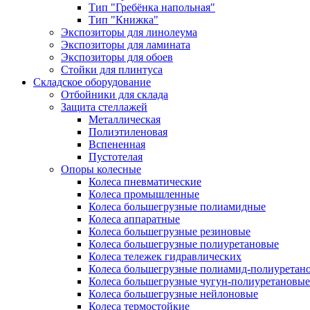
Тип "Гребёнка напольная"
Тип "Книжка"
Экспозиторы для линолеума
Экспозиторы для ламината
Экспозиторы для обоев
Стойки для плинтуса
Складское оборудование
Отбойники для склада
Защита стеллажей
Металлическая
Полиэтиленовая
Вспененная
Пустотелая
Опоры колесные
Колеса пневматические
Колеса промышленные
Колеса большегрузные полиамидные
Колеса аппаратные
Колеса большегрузные резиновые
Колеса большегрузные полиуретановые
Колеса тележек гидравлических
Колеса большегрузные полиамид-полиуретан
Колеса большегрузные чугун-полиуретановые
Колеса большегрузные нейлоновые
Колеса термостойкие