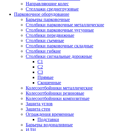
Направляющие колес
Стеллажи среднегрузовые
Парковочное оборудование
Барьеры парковочные
Столбики парковочные металлические
Столбики парковочные чугунные
Столбики передвижные
Столбики съемные
Столбики парковочные складные
Столбики гибкие
Столбики сигнальные дорожные
С1
С2
С3
Прямые
Скошенные
Колесоотбойники металлические
Колесоотбойники резиновые
Колесоотбойники композитные
Защита углов
Защита стен
Ограждения временные
Подставки
Барьеры водоналивные
ИДН