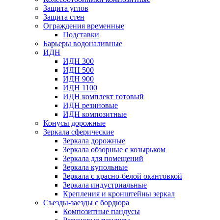
Защита углов
Защита стен
Ограждения временные
Подставки
Барьеры водоналивные
ИДН
ИДН 300
ИДН 500
ИДН 900
ИДН 1100
ИДН комплект готовый
ИДН резиновые
ИДН композитные
Конусы дорожные
Зеркала сферические
Зеркала дорожные
Зеркала обзорные с козырьком
Зеркала для помещений
Зеркала купольные
Зеркала с красно-белой окантовкой
Зеркала индустриальные
Крепления и кронштейны зеркал
Съезды-заезды с бордюра
Композитные пандусы