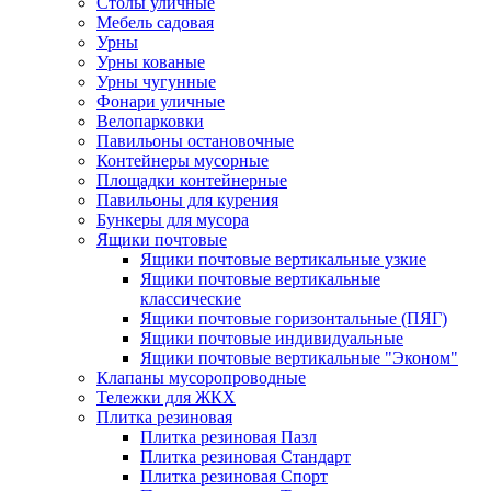
Столы уличные
Мебель садовая
Урны
Урны кованые
Урны чугунные
Фонари уличные
Велопарковки
Павильоны остановочные
Контейнеры мусорные
Площадки контейнерные
Павильоны для курения
Бункеры для мусора
Ящики почтовые
Ящики почтовые вертикальные узкие
Ящики почтовые вертикальные
классические
Ящики почтовые горизонтальные (ПЯГ)
Ящики почтовые индивидуальные
Ящики почтовые вертикальные "Эконом"
Клапаны мусоропроводные
Тележки для ЖКХ
Плитка резиновая
Плитка резиновая Пазл
Плитка резиновая Стандарт
Плитка резиновая Спорт