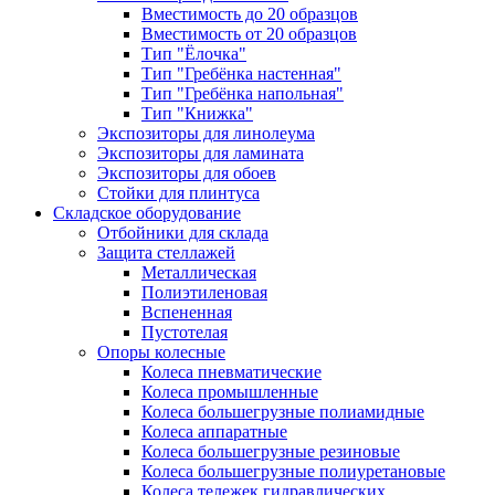
Вместимость до 20 образцов
Вместимость от 20 образцов
Тип "Ёлочка"
Тип "Гребёнка настенная"
Тип "Гребёнка напольная"
Тип "Книжка"
Экспозиторы для линолеума
Экспозиторы для ламината
Экспозиторы для обоев
Стойки для плинтуса
Складское оборудование
Отбойники для склада
Защита стеллажей
Металлическая
Полиэтиленовая
Вспененная
Пустотелая
Опоры колесные
Колеса пневматические
Колеса промышленные
Колеса большегрузные полиамидные
Колеса аппаратные
Колеса большегрузные резиновые
Колеса большегрузные полиуретановые
Колеса тележек гидравлических