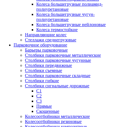
Колеса большегрузные полиамид-
полиуретановые
Колеса большегрузные чугун-
полиуретановые
Колеса большегрузные нейлоновые
Колеса термостойкие
Направляющие колес
Стеллажи среднегрузовые
Парковочное оборудование
Барьеры парковочные
Столбики парковочные металлические
Столбики парковочные чугунные
Столбики передвижные
Столбики съемные
Столбики парковочные складные
Столбики гибкие
Столбики сигнальные дорожные
С1
С2
С3
Прямые
Скошенные
Колесоотбойники металлические
Колесоотбойники резиновые
Колесоотбойники композитные