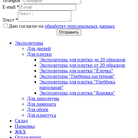
Телефон
*
E-mail
*
Текст
*
Даю согласие на
обработку персональных данных
Отправить
Экспозиторы
Для дверей
Для плитки
Экспозиторы для плитки до 20 образцов
Экспозиторы для плитки от 20 образцов
Экспозиторы для плитки "Ёлочка"
Экспозиторы "Гребёнка настенная"
Экспозиторы для плитки "Гребёнка
напольная"
Экспозиторы для плитки "Книжка"
Для линолеума
Для ламината
Для обоев
Для плинтуса
Склад
Парковка
ЖКХ
Ограждения