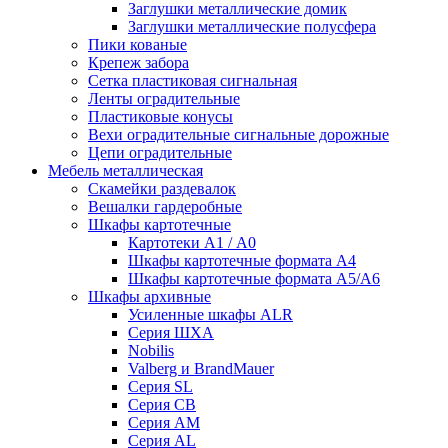
Заглушки металлические домик
Заглушки металлические полусфера
Пики кованые
Крепеж забора
Сетка пластиковая сигнальная
Ленты оградительные
Пластиковые конусы
Вехи оградительные сигнальные дорожные
Цепи оградительные
Мебель металлическая
Скамейки раздевалок
Вешалки гардеробные
Шкафы картотечные
Картотеки А1 / А0
Шкафы картотечные формата А4
Шкафы картотечные формата А5/А6
Шкафы архивные
Усиленные шкафы ALR
Серия ШХА
Nobilis
Valberg и BrandMauer
Cерия SL
Серия СВ
Серия АМ
Серия AL