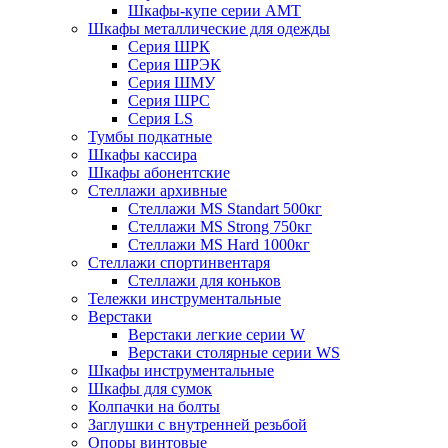
Шкафы-купе серии AMT
Шкафы металлические для одежды
Серия ШРК
Серия ШРЭК
Серия ШМУ
Серия ШРС
Серия LS
Тумбы подкатные
Шкафы кассира
Шкафы абонентские
Стеллажи архивные
Стеллажи MS Standart 500кг
Стеллажи MS Strong 750кг
Стеллажи MS Hard 1000кг
Стеллажи спортинвентаря
Стеллажи для коньков
Тележки инструментальные
Верстаки
Верстаки легкие серии W
Верстаки столярные серии WS
Шкафы инструментальные
Шкафы для сумок
Колпачки на болты
Заглушки с внутренней резьбой
Опоры винтовые