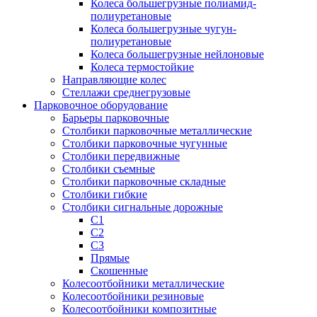
Колеса большегрузные полиамид-
полиуретановые
Колеса большегрузные чугун-
полиуретановые
Колеса большегрузные нейлоновые
Колеса термостойкие
Направляющие колес
Стеллажи среднегрузовые
Парковочное оборудование
Барьеры парковочные
Столбики парковочные металлические
Столбики парковочные чугунные
Столбики передвижные
Столбики съемные
Столбики парковочные складные
Столбики гибкие
Столбики сигнальные дорожные
С1
С2
С3
Прямые
Скошенные
Колесоотбойники металлические
Колесоотбойники резиновые
Колесоотбойники композитные