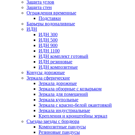
Защита углов
Защита стен
Ограждения временные
Подставки
Барьеры водоналивные
ИДН
ИДН 300
ИДН 500
ИДН 900
ИДН 1100
ИДН комплект готовый
ИДН резиновые
ИДН композитные
Конусы дорожные
Зеркала сферические
Зеркала дорожные
Зеркала обзорные с козырьком
Зеркала для помещений
Зеркала купольные
Зеркала с красно-белой окантовкой
Зеркала индустриальные
Крепления и кронштейны зеркал
Съезды-заезды с бордюра
Композитные пандусы
Резиновые пандусы