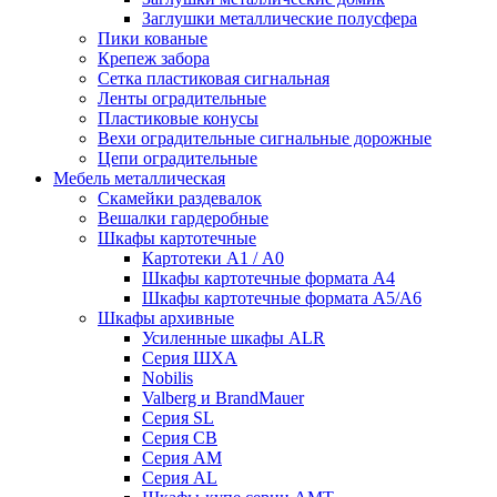
Заглушки металлические полусфера
Пики кованые
Крепеж забора
Сетка пластиковая сигнальная
Ленты оградительные
Пластиковые конусы
Вехи оградительные сигнальные дорожные
Цепи оградительные
Мебель металлическая
Скамейки раздевалок
Вешалки гардеробные
Шкафы картотечные
Картотеки А1 / А0
Шкафы картотечные формата А4
Шкафы картотечные формата А5/А6
Шкафы архивные
Усиленные шкафы ALR
Серия ШХА
Nobilis
Valberg и BrandMauer
Cерия SL
Серия СВ
Серия АМ
Серия AL