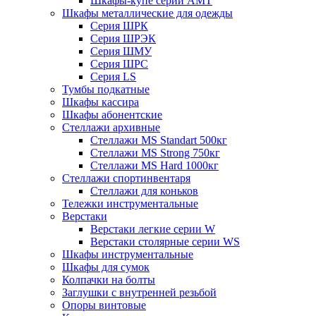
Шкафы-купе серии AMT
Шкафы металлические для одежды
Серия ШРК
Серия ШРЭК
Серия ШМУ
Серия ШРС
Серия LS
Тумбы подкатные
Шкафы кассира
Шкафы абонентские
Стеллажи архивные
Стеллажи MS Standart 500кг
Стеллажи MS Strong 750кг
Стеллажи MS Hard 1000кг
Стеллажи спортинвентаря
Стеллажи для коньков
Тележки инструментальные
Верстаки
Верстаки легкие серии W
Верстаки столярные серии WS
Шкафы инструментальные
Шкафы для сумок
Колпачки на болты
Заглушки с внутренней резьбой
Опоры винтовые