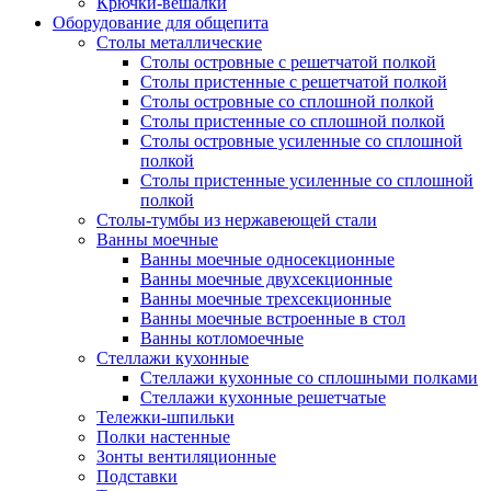
Крючки-вешалки
Оборудование для общепита
Столы металлические
Столы островные с решетчатой полкой
Столы пристенные с решетчатой полкой
Столы островные со сплошной полкой
Столы пристенные со сплошной полкой
Столы островные усиленные со сплошной
полкой
Столы пристенные усиленные со сплошной
полкой
Столы-тумбы из нержавеющей стали
Ванны моечные
Ванны моечные односекционные
Ванны моечные двухсекционные
Ванны моечные трехсекционные
Ванны моечные встроенные в стол
Ванны котломоечные
Стеллажи кухонные
Стеллажи кухонные со сплошными полками
Стеллажи кухонные решетчатые
Тележки-шпильки
Полки настенные
Зонты вентиляционные
Подставки