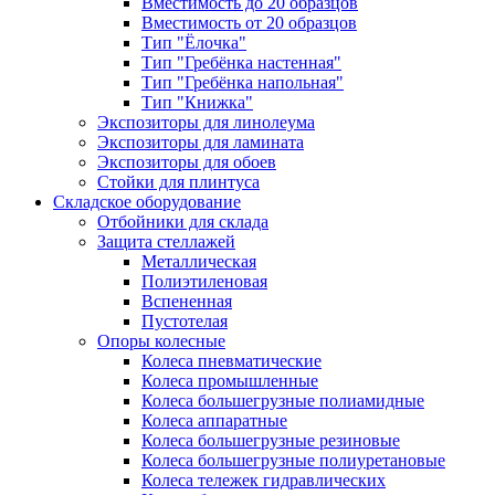
Вместимость до 20 образцов
Вместимость от 20 образцов
Тип "Ёлочка"
Тип "Гребёнка настенная"
Тип "Гребёнка напольная"
Тип "Книжка"
Экспозиторы для линолеума
Экспозиторы для ламината
Экспозиторы для обоев
Стойки для плинтуса
Складское оборудование
Отбойники для склада
Защита стеллажей
Металлическая
Полиэтиленовая
Вспененная
Пустотелая
Опоры колесные
Колеса пневматические
Колеса промышленные
Колеса большегрузные полиамидные
Колеса аппаратные
Колеса большегрузные резиновые
Колеса большегрузные полиуретановые
Колеса тележек гидравлических