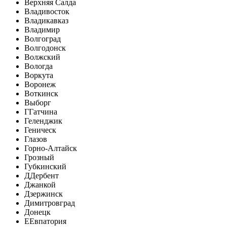
Верхняя Салда
Владивосток
Владикавказ
Владимир
Волгоград
Волгодонск
Волжский
Вологда
Воркута
Воронеж
Воткинск
Выборг
Г
Гатчина
Геленджик
Геническ
Глазов
Горно-Алтайск
Грозный
Губкинский
Д
Дербент
Джанкой
Дзержинск
Димитровград
Донецк
Е
Евпатория