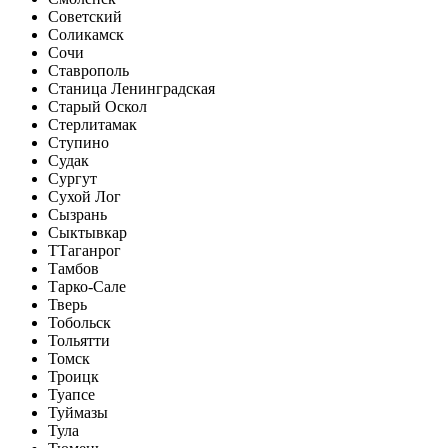
Советский
Соликамск
Сочи
Ставрополь
Станица Ленинградская
Старый Оскол
Стерлитамак
Ступино
Судак
Сургут
Сухой Лог
Сызрань
Сыктывкар
Т
Таганрог
Тамбов
Тарко-Сале
Тверь
Тобольск
Тольятти
Томск
Троицк
Туапсе
Туймазы
Тула