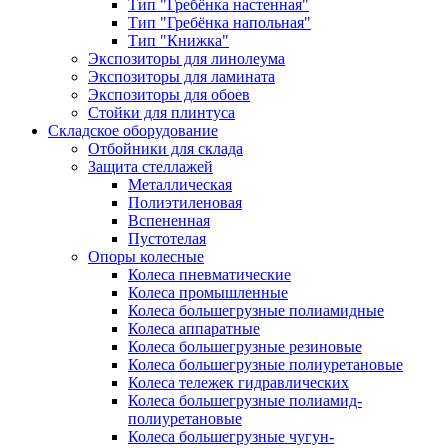
Тип "Гребёнка настенная"
Тип "Гребёнка напольная"
Тип "Книжка"
Экспозиторы для линолеума
Экспозиторы для ламината
Экспозиторы для обоев
Стойки для плинтуса
Складское оборудование
Отбойники для склада
Защита стеллажей
Металлическая
Полиэтиленовая
Вспененная
Пустотелая
Опоры колесные
Колеса пневматические
Колеса промышленные
Колеса большегрузные полиамидные
Колеса аппаратные
Колеса большегрузные резиновые
Колеса большегрузные полиуретановые
Колеса тележек гидравлических
Колеса большегрузные полиамид-
полиуретановые
Колеса большегрузные чугун-