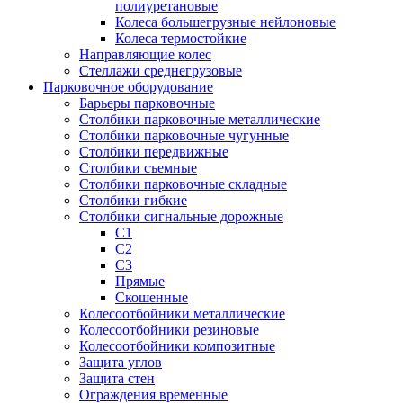
полиуретановые
Колеса большегрузные нейлоновые
Колеса термостойкие
Направляющие колес
Стеллажи среднегрузовые
Парковочное оборудование
Барьеры парковочные
Столбики парковочные металлические
Столбики парковочные чугунные
Столбики передвижные
Столбики съемные
Столбики парковочные складные
Столбики гибкие
Столбики сигнальные дорожные
С1
С2
С3
Прямые
Скошенные
Колесоотбойники металлические
Колесоотбойники резиновые
Колесоотбойники композитные
Защита углов
Защита стен
Ограждения временные