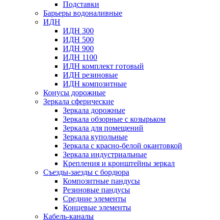
Подставки
Барьеры водоналивные
ИДН
ИДН 300
ИДН 500
ИДН 900
ИДН 1100
ИДН комплект готовый
ИДН резиновые
ИДН композитные
Конусы дорожные
Зеркала сферические
Зеркала дорожные
Зеркала обзорные с козырьком
Зеркала для помещений
Зеркала купольные
Зеркала с красно-белой окантовкой
Зеркала индустриальные
Крепления и кронштейны зеркал
Съезды-заезды с бордюра
Композитные пандусы
Резиновые пандусы
Средние элементы
Концевые элементы
Кабель-каналы