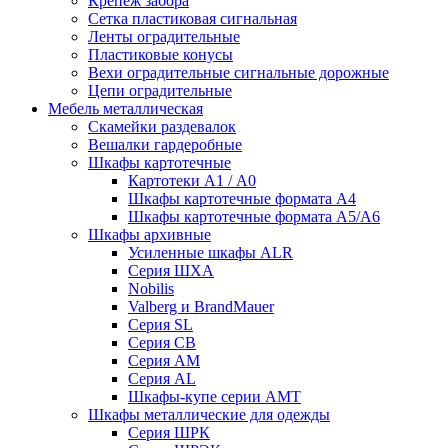
Крепеж забора
Сетка пластиковая сигнальная
Ленты оградительные
Пластиковые конусы
Вехи оградительные сигнальные дорожные
Цепи оградительные
Мебель металлическая
Скамейки раздевалок
Вешалки гардеробные
Шкафы картотечные
Картотеки А1 / А0
Шкафы картотечные формата А4
Шкафы картотечные формата А5/А6
Шкафы архивные
Усиленные шкафы ALR
Серия ШХА
Nobilis
Valberg и BrandMauer
Cерия SL
Серия СВ
Серия АМ
Серия AL
Шкафы-купе серии AMT
Шкафы металлические для одежды
Серия ШРК