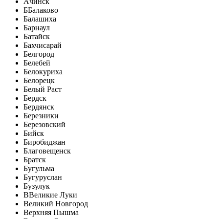
Ачинск
Б
Балаково
Балашиха
Барнаул
Батайск
Бахчисарай
Белгород
Белебей
Белокуриха
Белорецк
Белый Раст
Бердск
Бердянск
Березники
Березовский
Бийск
Биробиджан
Благовещенск
Братск
Бугульма
Бугуруслан
Бузулук
В
Великие Луки
Великий Новгород
Верхняя Пышма