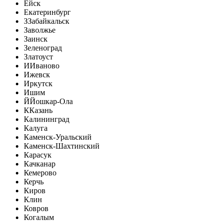
Ейск
Екатеринбург
З
Забайкальск
Заволжье
Заинск
Зеленоград
Златоуст
И
Иваново
Ижевск
Иркутск
Ишим
Й
Йошкар-Ола
К
Казань
Калининград
Калуга
Каменск-Уральский
Каменск-Шахтинский
Карасук
Качканар
Кемерово
Керчь
Киров
Клин
Ковров
Когалым