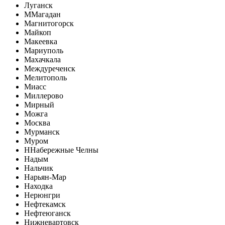
Луганск
М
Магадан
Магнитогорск
Майкоп
Макеевка
Мариуполь
Махачкала
Междуреченск
Мелитополь
Миасс
Миллерово
Мирный
Можга
Москва
Мурманск
Муром
Н
Набережные Челны
Надым
Нальчик
Нарьян-Мар
Находка
Нерюнгри
Нефтекамск
Нефтеюганск
Нижневартовск