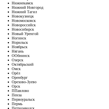
Нижнекамск
Нижний Новгород
Нижний Тагил
Новокузнецк
Новомосковск
Новороссийск
Новосибирск
Новый Уренгой
Ногинск
Норильск
Ноябрьск
Нягань
О
Обнинск
Озерск
Октябрьский
Омск
Орёл
Оренбург
Орехово-Зуево
Орск
П
Павлово
Пенза
Первоуральск
Пермь
Петрозаводск