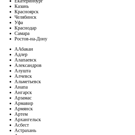
Екатеринбург
Казань
Красноярск
Челябинск
Уфа
Краснодар
Самара
Ростов-на-Дону
А
Абакан
Адлер
Алапаевск
Александров
Алушта
Алчевск
Альметьевск
Анапа
Ангарск
Арзамас
Армавир
Армянск
Артем
Архангельск
Асбест
Астрахань