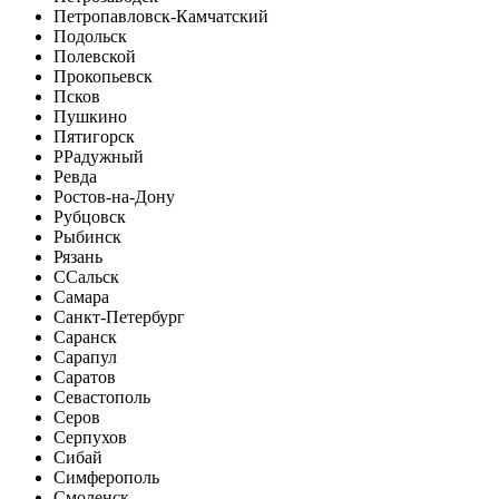
Петропавловск-Камчатский
Подольск
Полевской
Прокопьевск
Псков
Пушкино
Пятигорск
Р
Радужный
Ревда
Ростов-на-Дону
Рубцовск
Рыбинск
Рязань
С
Сальск
Самара
Санкт-Петербург
Саранск
Сарапул
Саратов
Севастополь
Серов
Серпухов
Сибай
Симферополь
Смоленск