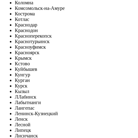
Коломна
Комсомольск-на-Амуре
Кострома
Котлас
Краснодар
Краснодон
Красноперекопск
Краснотурьинск
Красноуфимск
Красноярск
Крымск
Кстово
Куйбышев
Кунгур
Курган
Курск
Кызыл
Л
Лабинск
Лабытнанги
Лангепас
Ленинск-Кузнецкий
Ленск
Лесной
Липецк
Лисичанск