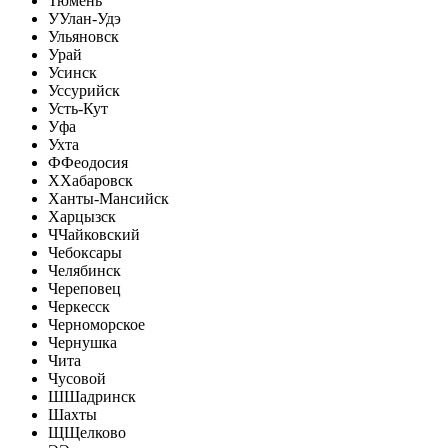
Тюмень
У
Улан-Удэ
Ульяновск
Урай
Усинск
Уссурийск
Усть-Кут
Уфа
Ухта
Ф
Феодосия
Х
Хабаровск
Ханты-Мансийск
Харцызск
Ч
Чайковский
Чебоксары
Челябинск
Череповец
Черкесск
Черноморское
Чернушка
Чита
Чусовой
Ш
Шадринск
Шахты
Щ
Щелково