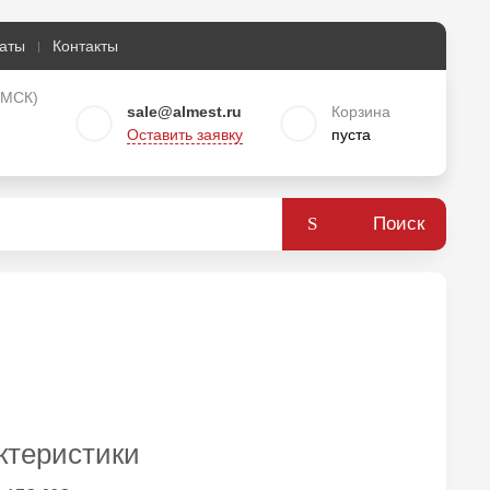
аты
Контакты
о МСК)
sale@almest.ru
Корзина
Оставить заявку
пуста
Поиск
ктеристики