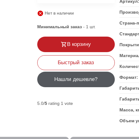
Артикул
Произво
Нет в наличии
Страна-
Минимальный заказ
-
1
шт.
Стандар
В корзину
Покрыти
Матери
Быстрый заказ
Количест
Формат
Нашли дешевле?
Габарит
Габарит
5.0/
5
rating 1 vote
Масса, к
Объем уп