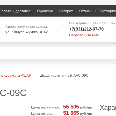
Оплата и доставка
Гарантия
Возврат
Отзывы
Сертифик
По будням 8.00 - 17.00 (п
Адрес получения заказа:
+7(831)212-97-70
ул. Юлиуса Фучика, д. 6А
Перезвоните мне
ые формата А5/А6
Шкаф картотечный AFC-09C
FC-09C
Хара
55 505
Цена розничная:
руб./шт.
51 665
Цена оптовая:
руб./шт.