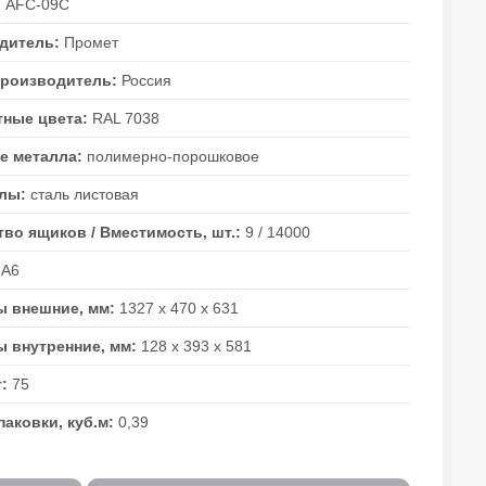
:
AFC-09C
дитель:
Промет
производитель:
Россия
тные цвета:
RAL 7038
е металла:
полимерно-порошковое
алы:
сталь листовая
во ящиков / Вместимость, шт.:
9 / 14000
:
A6
ы внешние, мм:
1327 х 470 х 631
ы внутренние, мм:
128 х 393 х 581
г:
75
аковки, куб.м:
0,39