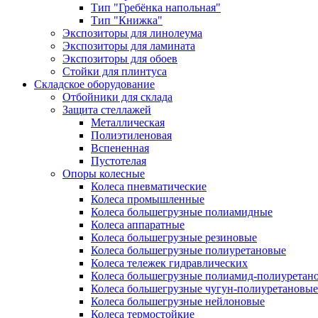
Тип "Гребёнка напольная"
Тип "Книжка"
Экспозиторы для линолеума
Экспозиторы для ламината
Экспозиторы для обоев
Стойки для плинтуса
Складское оборудование
Отбойники для склада
Защита стеллажей
Металлическая
Полиэтиленовая
Вспененная
Пустотелая
Опоры колесные
Колеса пневматические
Колеса промышленные
Колеса большегрузные полиамидные
Колеса аппаратные
Колеса большегрузные резиновые
Колеса большегрузные полиуретановые
Колеса тележек гидравлических
Колеса большегрузные полиамид-полиуретан
Колеса большегрузные чугун-полиуретановые
Колеса большегрузные нейлоновые
Колеса термостойкие