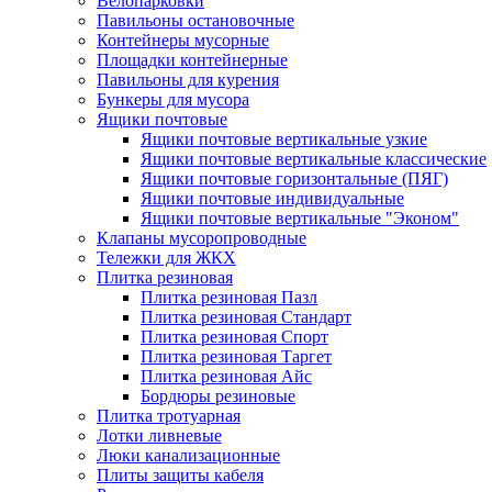
Велопарковки
Павильоны остановочные
Контейнеры мусорные
Площадки контейнерные
Павильоны для курения
Бункеры для мусора
Ящики почтовые
Ящики почтовые вертикальные узкие
Ящики почтовые вертикальные классические
Ящики почтовые горизонтальные (ПЯГ)
Ящики почтовые индивидуальные
Ящики почтовые вертикальные "Эконом"
Клапаны мусоропроводные
Тележки для ЖКХ
Плитка резиновая
Плитка резиновая Пазл
Плитка резиновая Стандарт
Плитка резиновая Спорт
Плитка резиновая Таргет
Плитка резиновая Айс
Бордюры резиновые
Плитка тротуарная
Лотки ливневые
Люки канализационные
Плиты защиты кабеля