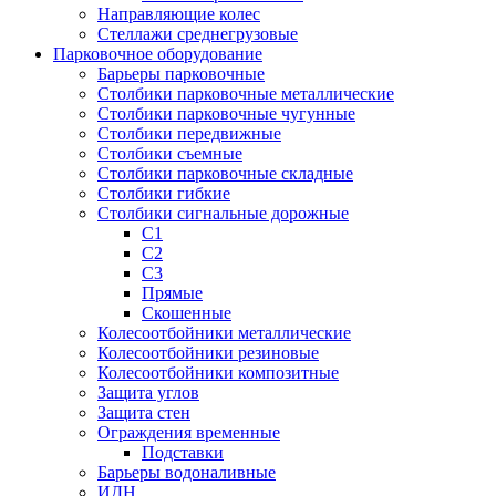
Направляющие колес
Стеллажи среднегрузовые
Парковочное оборудование
Барьеры парковочные
Столбики парковочные металлические
Столбики парковочные чугунные
Столбики передвижные
Столбики съемные
Столбики парковочные складные
Столбики гибкие
Столбики сигнальные дорожные
С1
С2
С3
Прямые
Скошенные
Колесоотбойники металлические
Колесоотбойники резиновые
Колесоотбойники композитные
Защита углов
Защита стен
Ограждения временные
Подставки
Барьеры водоналивные
ИДН