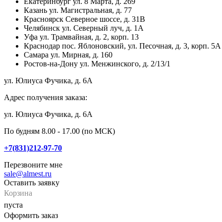
Екатеринбург
ул. 8 Марта, д. 269
Казань
ул. Магистральная, д. 77
Красноярск
Северное шоссе, д. 31В
Челябинск
ул. Северный луч, д. 1А
Уфа
ул. Трамвайная, д. 2, корп. 13
Краснодар
пос. Яблоновский, ул. Песочная, д. 3, корп. 5А
Самара
ул. Мирная, д. 160
Ростов-на-Дону
ул. Менжинского, д. 2/13/1
ул. Юлиуса Фучика, д. 6А
Адрес получения заказа:
ул. Юлиуса Фучика, д. 6А
По будням 8.00 - 17.00 (по МСК)
+7(831)212-97-70
Перезвоните мне
sale@almest.ru
Оставить заявку
Корзина
пуста
Оформить заказ