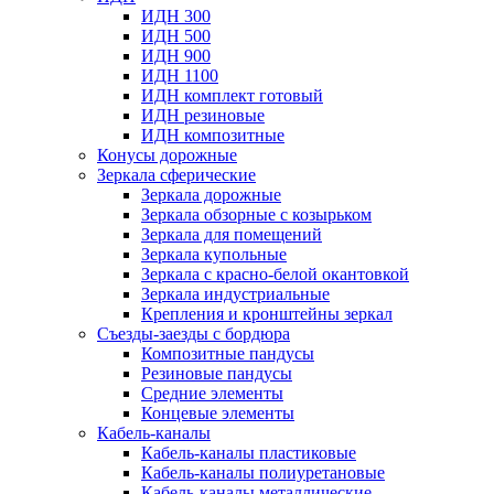
ИДН 300
ИДН 500
ИДН 900
ИДН 1100
ИДН комплект готовый
ИДН резиновые
ИДН композитные
Конусы дорожные
Зеркала сферические
Зеркала дорожные
Зеркала обзорные с козырьком
Зеркала для помещений
Зеркала купольные
Зеркала с красно-белой окантовкой
Зеркала индустриальные
Крепления и кронштейны зеркал
Съезды-заезды с бордюра
Композитные пандусы
Резиновые пандусы
Средние элементы
Концевые элементы
Кабель-каналы
Кабель-каналы пластиковые
Кабель-каналы полиуретановые
Кабель-каналы металлические