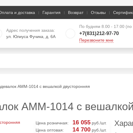
Оплата и доставка
Гарантия
Возврат
Отзывы
Сертифик
По будням 8.00 - 17.00 (п
Адрес получения заказа:
+7(831)212-97-70
ул. Юлиуса Фучика, д. 6А
Перезвоните мне
здевалок AMM-1014 с вешалкой двусторонняя
алок AMM-1014 с вешалкой
Хара
16 055
Цена розничная:
руб./шт.
14 700
Цена оптовая:
руб./шт.