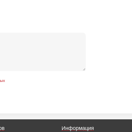
ных
ов
Информация