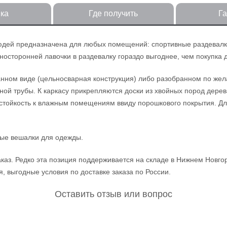
ка
Где получить
Г
ей предназначена для любых помещений: спортивные раздевалки, 
носторонней лавочки в раздевалку гораздо выгоднее, чем покупка 
анном виде (цельносварная конструкция) либо разобранном по жела
й трубы. К каркасу прикрепляются доски из хвойных пород дерева
стойкость к влажным помещениям ввиду порошкового покрытия. Для
ые вешалки для одежды.
з. Редко эта позиция поддерживается на складе в Нижнем Новгоро
, выгодные условия по доставке заказа по России.
Оставить отзыв или вопрос