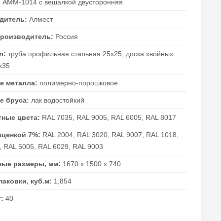
:
AMM-1014 с вешалкой двусторонняя
дитель:
Алмест
производитель:
Россия
л:
труба профильная стальная 25х25, доска хвойных
х35
е металла:
полимерно-порошковое
е бруса:
лак водостойкий
тные цвета:
RAL 7035, RAL 9005, RAL 6005, RAL 8017
аценкой 7%:
RAL 2004, RAL 3020, RAL 9007, RAL 1018,
, RAL 5005, RAL 6029, RAL 9003
ные размеры, мм:
1670 х 1500 х 740
аковки, куб.м:
1,854
г:
40