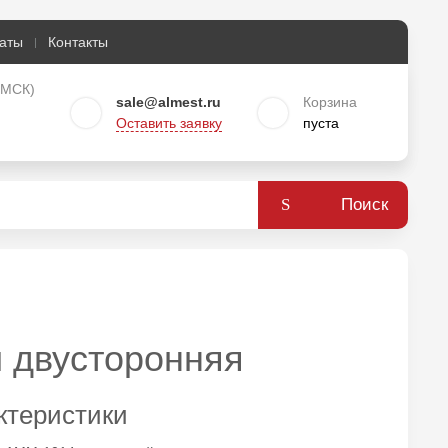
аты
Контакты
о МСК)
sale@almest.ru
Корзина
Оставить заявку
пуста
Поиск
 двусторонняя
ктеристики