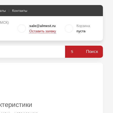
аты
Контакты
о МСК)
sale@almest.ru
Корзина
Оставить заявку
пуста
Поиск
ктеристики