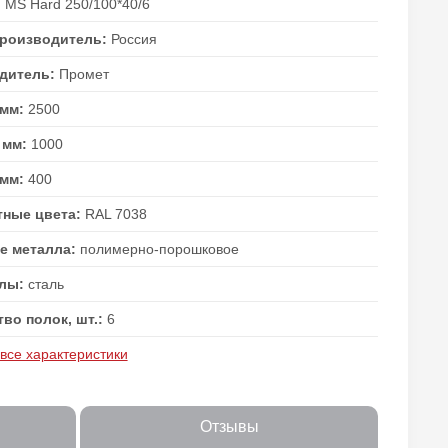
:
MS Hard 250/100*40/6
производитель:
Россия
дитель:
Промет
 мм:
2500
 мм:
1000
 мм:
400
тные цвета:
RAL 7038
е металла:
полимерно-порошковое
алы:
сталь
во полок, шт.:
6
 все характеристики
Отзывы