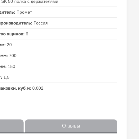
:
SK 50 полка с держателями
дитель:
Промет
производитель:
Россия
тво ящиков:
6
мм:
20
 мм:
700
 мм:
150
г:
1,5
аковки, куб.м:
0,002
Отзывы