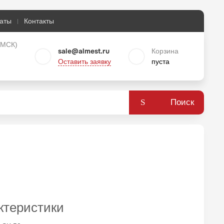
аты
Контакты
о МСК)
sale@almest.ru
Корзина
Оставить заявку
пуста
Поиск
ктеристики