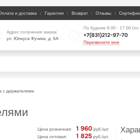
Оплата и доставка
Гарантия
Возврат
Отзывы
Сертифик
По будням 8.00 - 17.00 (п
Адрес получения заказа:
+7(831)212-97-70
ул. Юлиуса Фучика, д. 6А
Перезвоните мне
а с держателями
елями
1 960
Хара
Цена розничная:
руб./шт.
1 825
Цена оптовая:
руб./шт.