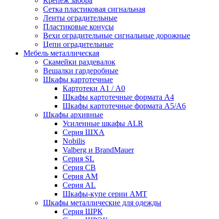
Крепеж забора
Сетка пластиковая сигнальная
Ленты оградительные
Пластиковые конусы
Вехи оградительные сигнальные дорожные
Цепи оградительные
Мебель металлическая
Скамейки раздевалок
Вешалки гардеробные
Шкафы картотечные
Картотеки А1 / А0
Шкафы картотечные формата А4
Шкафы картотечные формата А5/А6
Шкафы архивные
Усиленные шкафы ALR
Серия ШХА
Nobilis
Valberg и BrandMauer
Cерия SL
Серия СВ
Серия АМ
Серия AL
Шкафы-купе серии AMT
Шкафы металлические для одежды
Серия ШРК