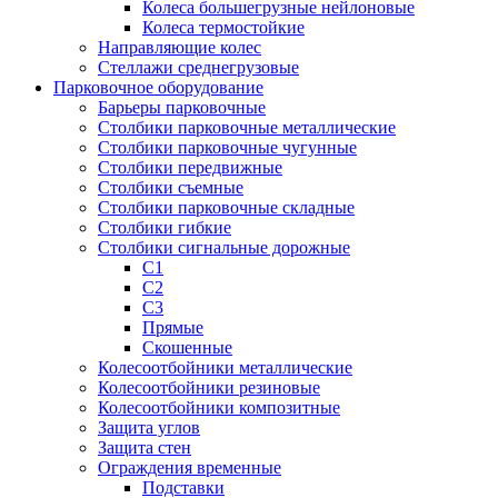
Колеса большегрузные нейлоновые
Колеса термостойкие
Направляющие колес
Стеллажи среднегрузовые
Парковочное оборудование
Барьеры парковочные
Столбики парковочные металлические
Столбики парковочные чугунные
Столбики передвижные
Столбики съемные
Столбики парковочные складные
Столбики гибкие
Столбики сигнальные дорожные
С1
С2
С3
Прямые
Скошенные
Колесоотбойники металлические
Колесоотбойники резиновые
Колесоотбойники композитные
Защита углов
Защита стен
Ограждения временные
Подставки