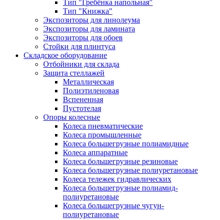
Тип "Гребёнка напольная"
Тип "Книжка"
Экспозиторы для линолеума
Экспозиторы для ламината
Экспозиторы для обоев
Стойки для плинтуса
Складское оборудование
Отбойники для склада
Защита стеллажей
Металлическая
Полиэтиленовая
Вспененная
Пустотелая
Опоры колесные
Колеса пневматические
Колеса промышленные
Колеса большегрузные полиамидные
Колеса аппаратные
Колеса большегрузные резиновые
Колеса большегрузные полиуретановые
Колеса тележек гидравлических
Колеса большегрузные полиамид-
полиуретановые
Колеса большегрузные чугун-
полиуретановые