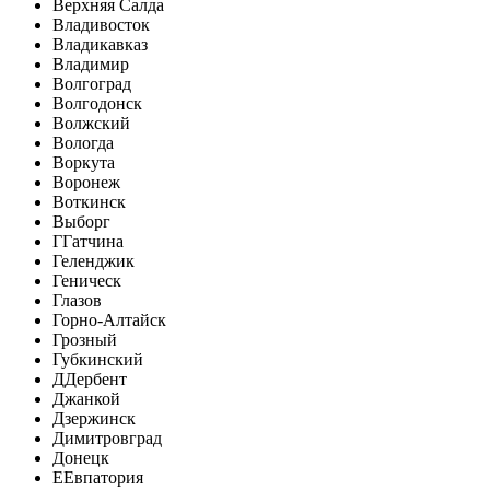
Верхняя Салда
Владивосток
Владикавказ
Владимир
Волгоград
Волгодонск
Волжский
Вологда
Воркута
Воронеж
Воткинск
Выборг
Г
Гатчина
Геленджик
Геническ
Глазов
Горно-Алтайск
Грозный
Губкинский
Д
Дербент
Джанкой
Дзержинск
Димитровград
Донецк
Е
Евпатория