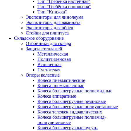
Тип "Гребёнка настенная"
Тип "Гребёнка напольная"
Тип "Книжка"
Экспозиторы для линолеума
Экспозиторы для ламината
Экспозиторы для обоев
Стойки для плинтуса
Складское оборудование
Отбойники для склада
Защита стеллажей
Металлическая
Полиэтиленовая
Вспененная
Пустотелая
Опоры колесные
Колеса пневматические
Колеса промышленные
Колеса большегрузные полиамидные
Колеса аппаратные
Колеса большегрузные резиновые
Колеса большегрузные полиуретановые
Колеса тележек гидравлических
Колеса большегрузные полиамид-
полиуретановые
Колеса большегрузные чугун-