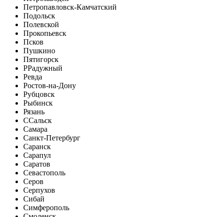
Петропавловск-Камчатский
Подольск
Полевской
Прокопьевск
Псков
Пушкино
Пятигорск
Р
Радужный
Ревда
Ростов-на-Дону
Рубцовск
Рыбинск
Рязань
С
Сальск
Самара
Санкт-Петербург
Саранск
Сарапул
Саратов
Севастополь
Серов
Серпухов
Сибай
Симферополь
Смоленск