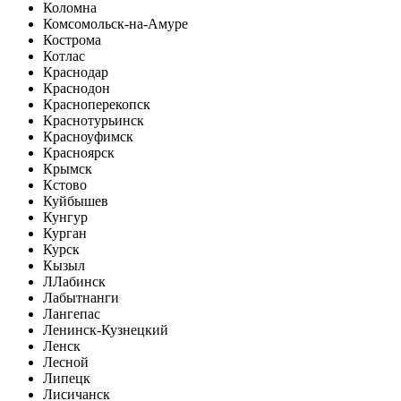
Коломна
Комсомольск-на-Амуре
Кострома
Котлас
Краснодар
Краснодон
Красноперекопск
Краснотурьинск
Красноуфимск
Красноярск
Крымск
Кстово
Куйбышев
Кунгур
Курган
Курск
Кызыл
Л
Лабинск
Лабытнанги
Лангепас
Ленинск-Кузнецкий
Ленск
Лесной
Липецк
Лисичанск