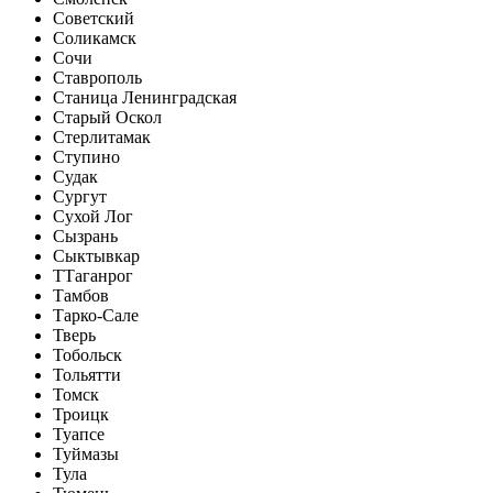
Советский
Соликамск
Сочи
Ставрополь
Станица Ленинградская
Старый Оскол
Стерлитамак
Ступино
Судак
Сургут
Сухой Лог
Сызрань
Сыктывкар
Т
Таганрог
Тамбов
Тарко-Сале
Тверь
Тобольск
Тольятти
Томск
Троицк
Туапсе
Туймазы
Тула