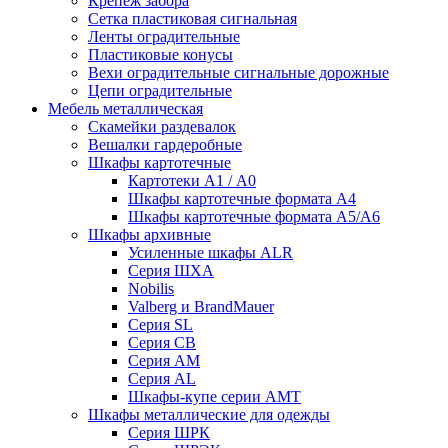
Крепеж забора
Сетка пластиковая сигнальная
Ленты оградительные
Пластиковые конусы
Вехи оградительные сигнальные дорожные
Цепи оградительные
Мебель металлическая
Скамейки раздевалок
Вешалки гардеробные
Шкафы картотечные
Картотеки А1 / А0
Шкафы картотечные формата А4
Шкафы картотечные формата А5/А6
Шкафы архивные
Усиленные шкафы ALR
Серия ШХА
Nobilis
Valberg и BrandMauer
Cерия SL
Серия СВ
Серия АМ
Серия AL
Шкафы-купе серии AMT
Шкафы металлические для одежды
Серия ШРК