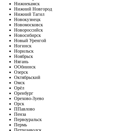
Нижнекамск
Нижний Новгород
Нижний Тагил
Новокузнецк
Новомосковск
Новороссийск
Новосибирск
Новый Уренгой
Ногинск
Норильск
Ноябрьск
Нягань
О
Обнинск
Озерск
Октябрьский
Омск
Орёл
Оренбург
Орехово-Зуево
Орск
П
Павлово
Пенза
Первоуральск
Пермь
Петрозаводск