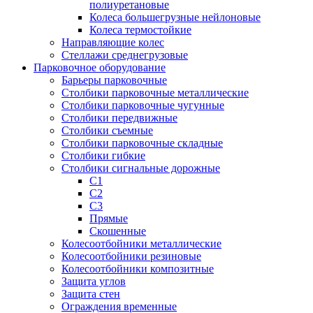
полиуретановые
Колеса большегрузные нейлоновые
Колеса термостойкие
Направляющие колес
Стеллажи среднегрузовые
Парковочное оборудование
Барьеры парковочные
Столбики парковочные металлические
Столбики парковочные чугунные
Столбики передвижные
Столбики съемные
Столбики парковочные складные
Столбики гибкие
Столбики сигнальные дорожные
С1
С2
С3
Прямые
Скошенные
Колесоотбойники металлические
Колесоотбойники резиновые
Колесоотбойники композитные
Защита углов
Защита стен
Ограждения временные