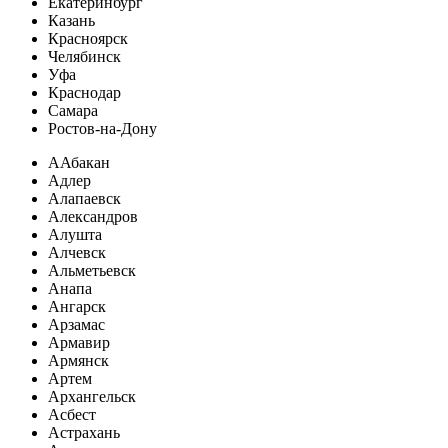
Екатеринбург
Казань
Красноярск
Челябинск
Уфа
Краснодар
Самара
Ростов-на-Дону
А
Абакан
Адлер
Алапаевск
Александров
Алушта
Алчевск
Альметьевск
Анапа
Ангарск
Арзамас
Армавир
Армянск
Артем
Архангельск
Асбест
Астрахань