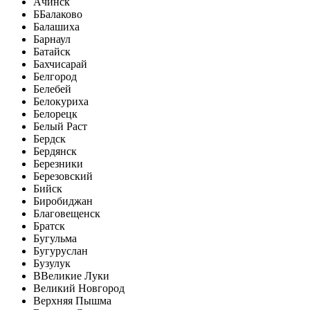
Ачинск
Б
Балаково
Балашиха
Барнаул
Батайск
Бахчисарай
Белгород
Белебей
Белокуриха
Белорецк
Белый Раст
Бердск
Бердянск
Березники
Березовский
Бийск
Биробиджан
Благовещенск
Братск
Бугульма
Бугуруслан
Бузулук
В
Великие Луки
Великий Новгород
Верхняя Пышма