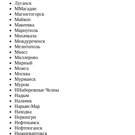
Луганск
М
Магадан
Магнитогорск
Майкоп
Макеевка
Мариуполь
Махачкала
Междуреченск
Мелитополь
Миасс
Миллерово
Мирный
Можга
Москва
Мурманск
Муром
Н
Набережные Челны
Надым
Нальчик
Нарьян-Мар
Находка
Нерюнгри
Нефтекамск
Нефтеюганск
Нижневартовск