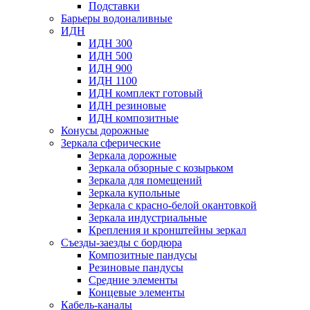
Подставки
Барьеры водоналивные
ИДН
ИДН 300
ИДН 500
ИДН 900
ИДН 1100
ИДН комплект готовый
ИДН резиновые
ИДН композитные
Конусы дорожные
Зеркала сферические
Зеркала дорожные
Зеркала обзорные с козырьком
Зеркала для помещений
Зеркала купольные
Зеркала с красно-белой окантовкой
Зеркала индустриальные
Крепления и кронштейны зеркал
Съезды-заезды с бордюра
Композитные пандусы
Резиновые пандусы
Средние элементы
Концевые элементы
Кабель-каналы