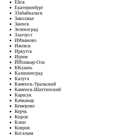
Ейск
Екатеринбург
З
Забайкальск
Заволжье
Заинск
Зеленоград
Златоуст
И
Иваново
Ижевск
Иркутск
Ишим
Й
Йошкар-Ола
К
Казань
Калининград
Калуга
Каменск-Уральский
Каменск-Шахтинский
Карасук
Качканар
Кемерово
Керчь
Киров
Клин
Ковров
Когалым