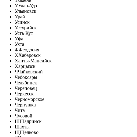
Тюмень
У
Улан-Удэ
Ульяновск
Урай
Усинск
Уссурийск
Усть-Кут
Уфа
Ухта
Ф
Феодосия
Х
Хабаровск
Ханты-Мансийск
Харцызск
Ч
Чайковский
Чебоксары
Челябинск
Череповец
Черкесск
Черноморское
Чернушка
Чита
Чусовой
Ш
Шадринск
Шахты
Щ
Щелково