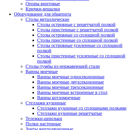
Опоры винтовые
Крючки-вешалки
Оборудование для общепита
Столы металлические
Столы островные с решетчатой полкой
Столы пристенные с решетчатой полкой
Столы островные со сплошной полкой
Столы пристенные со сплошной полкой
Столы островные усиленные со сплошной
полкой
Столы пристенные усиленные со сплошной
полкой
Столы-тумбы из нержавеющей стали
Ванны моечные
Ванны моечные односекционные
Ванны моечные двухсекционные
Ванны моечные трехсекционные
Ванны моечные встроенные в стол
Ванны котломоечные
Стеллажи кухонные
Стеллажи кухонные со сплошными полками
Стеллажи кухонные решетчатые
Тележки-шпильки
Полки настенные
Зонты вентиляционные