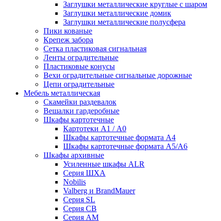
Заглушки металлические круглые с шаром
Заглушки металлические домик
Заглушки металлические полусфера
Пики кованые
Крепеж забора
Сетка пластиковая сигнальная
Ленты оградительные
Пластиковые конусы
Вехи оградительные сигнальные дорожные
Цепи оградительные
Мебель металлическая
Скамейки раздевалок
Вешалки гардеробные
Шкафы картотечные
Картотеки А1 / А0
Шкафы картотечные формата А4
Шкафы картотечные формата А5/А6
Шкафы архивные
Усиленные шкафы ALR
Серия ШХА
Nobilis
Valberg и BrandMauer
Cерия SL
Серия СВ
Серия АМ