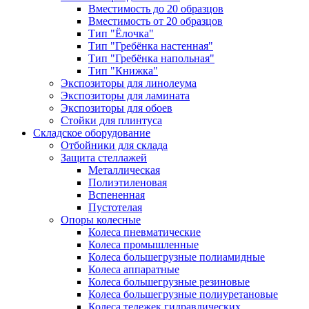
Вместимость до 20 образцов
Вместимость от 20 образцов
Тип "Ёлочка"
Тип "Гребёнка настенная"
Тип "Гребёнка напольная"
Тип "Книжка"
Экспозиторы для линолеума
Экспозиторы для ламината
Экспозиторы для обоев
Стойки для плинтуса
Складское оборудование
Отбойники для склада
Защита стеллажей
Металлическая
Полиэтиленовая
Вспененная
Пустотелая
Опоры колесные
Колеса пневматические
Колеса промышленные
Колеса большегрузные полиамидные
Колеса аппаратные
Колеса большегрузные резиновые
Колеса большегрузные полиуретановые
Колеса тележек гидравлических