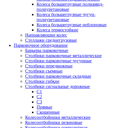
Колеса большегрузные полиамид-
полиуретановые
Колеса большегрузные чугун-
полиуретановые
Колеса большегрузные нейлоновые
Колеса термостойкие
Направляющие колес
Стеллажи среднегрузовые
Парковочное оборудование
Барьеры парковочные
Столбики парковочные металлические
Столбики парковочные чугунные
Столбики передвижные
Столбики съемные
Столбики парковочные складные
Столбики гибкие
Столбики сигнальные дорожные
С1
С2
С3
Прямые
Скошенные
Колесоотбойники металлические
Колесоотбойники резиновые
Колесоотбойники композитные