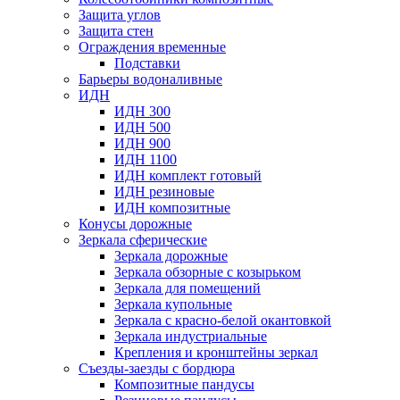
Защита углов
Защита стен
Ограждения временные
Подставки
Барьеры водоналивные
ИДН
ИДН 300
ИДН 500
ИДН 900
ИДН 1100
ИДН комплект готовый
ИДН резиновые
ИДН композитные
Конусы дорожные
Зеркала сферические
Зеркала дорожные
Зеркала обзорные с козырьком
Зеркала для помещений
Зеркала купольные
Зеркала с красно-белой окантовкой
Зеркала индустриальные
Крепления и кронштейны зеркал
Съезды-заезды с бордюра
Композитные пандусы