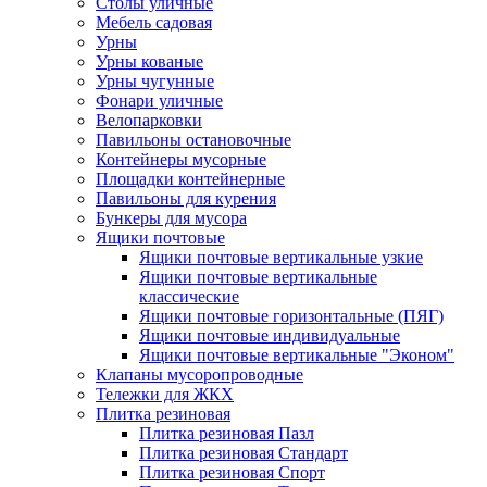
Столы уличные
Мебель садовая
Урны
Урны кованые
Урны чугунные
Фонари уличные
Велопарковки
Павильоны остановочные
Контейнеры мусорные
Площадки контейнерные
Павильоны для курения
Бункеры для мусора
Ящики почтовые
Ящики почтовые вертикальные узкие
Ящики почтовые вертикальные
классические
Ящики почтовые горизонтальные (ПЯГ)
Ящики почтовые индивидуальные
Ящики почтовые вертикальные "Эконом"
Клапаны мусоропроводные
Тележки для ЖКХ
Плитка резиновая
Плитка резиновая Пазл
Плитка резиновая Стандарт
Плитка резиновая Спорт