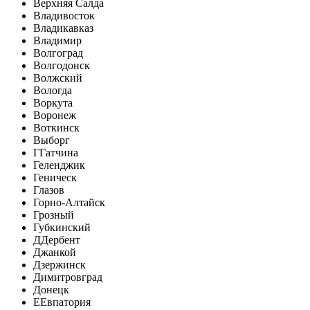
Верхняя Салда
Владивосток
Владикавказ
Владимир
Волгоград
Волгодонск
Волжский
Вологда
Воркута
Воронеж
Воткинск
Выборг
Г
Гатчина
Геленджик
Геническ
Глазов
Горно-Алтайск
Грозный
Губкинский
Д
Дербент
Джанкой
Дзержинск
Димитровград
Донецк
Е
Евпатория