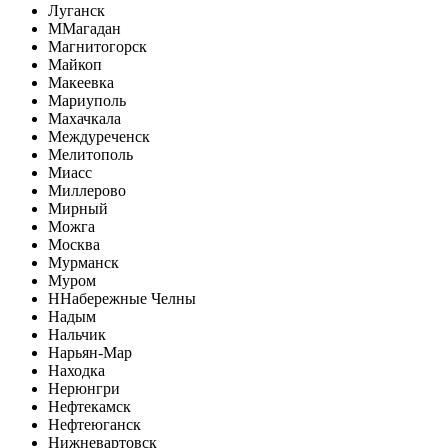
Луганск
М
Магадан
Магнитогорск
Майкоп
Макеевка
Мариуполь
Махачкала
Междуреченск
Мелитополь
Миасс
Миллерово
Мирный
Можга
Москва
Мурманск
Муром
Н
Набережные Челны
Надым
Нальчик
Нарьян-Мар
Находка
Нерюнгри
Нефтекамск
Нефтеюганск
Нижневартовск