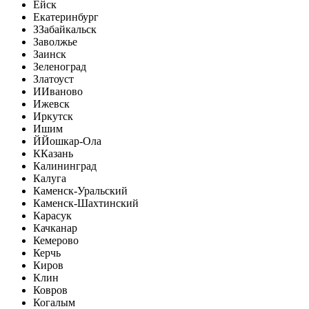
Ейск
Екатеринбург
З
Забайкальск
Заволжье
Заинск
Зеленоград
Златоуст
И
Иваново
Ижевск
Иркутск
Ишим
Й
Йошкар-Ола
К
Казань
Калининград
Калуга
Каменск-Уральский
Каменск-Шахтинский
Карасук
Качканар
Кемерово
Керчь
Киров
Клин
Ковров
Когалым