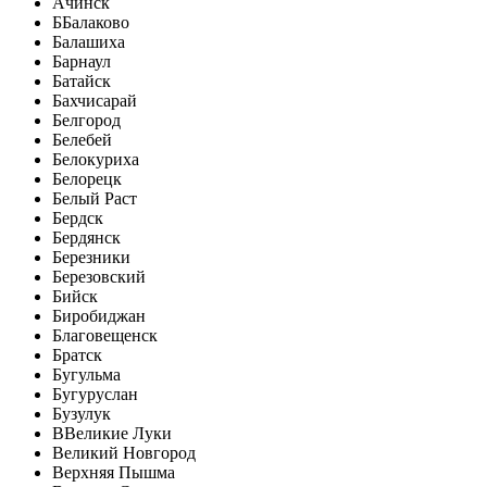
Ачинск
Б
Балаково
Балашиха
Барнаул
Батайск
Бахчисарай
Белгород
Белебей
Белокуриха
Белорецк
Белый Раст
Бердск
Бердянск
Березники
Березовский
Бийск
Биробиджан
Благовещенск
Братск
Бугульма
Бугуруслан
Бузулук
В
Великие Луки
Великий Новгород
Верхняя Пышма