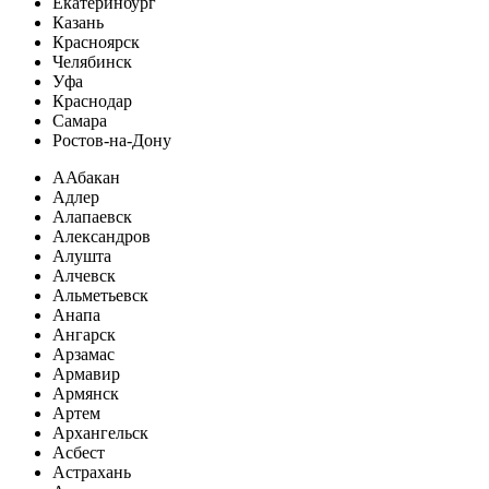
Екатеринбург
Казань
Красноярск
Челябинск
Уфа
Краснодар
Самара
Ростов-на-Дону
А
Абакан
Адлер
Алапаевск
Александров
Алушта
Алчевск
Альметьевск
Анапа
Ангарск
Арзамас
Армавир
Армянск
Артем
Архангельск
Асбест
Астрахань