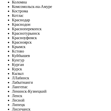
Коломна
Комсомольск-на-Амуре
Кострома
Котлас
Краснодар
Краснодон
Красноперекопск
Краснотурьинск
Красноуфимск
Красноярск
Крымск
Кстово
Куйбышев
Кунгур
Курган
Курск
Кызыл
Л
Лабинск
Лабытнанги
Лангепас
Ленинск-Кузнецкий
Ленск
Лесной
Липецк
Лисичанск