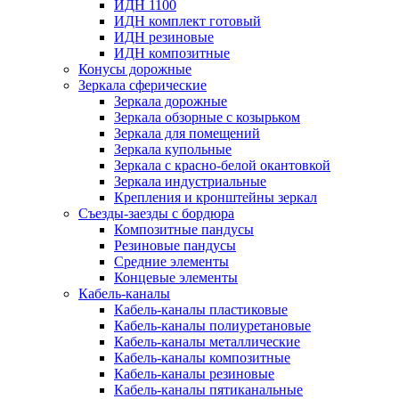
ИДН 1100
ИДН комплект готовый
ИДН резиновые
ИДН композитные
Конусы дорожные
Зеркала сферические
Зеркала дорожные
Зеркала обзорные с козырьком
Зеркала для помещений
Зеркала купольные
Зеркала с красно-белой окантовкой
Зеркала индустриальные
Крепления и кронштейны зеркал
Съезды-заезды с бордюра
Композитные пандусы
Резиновые пандусы
Средние элементы
Концевые элементы
Кабель-каналы
Кабель-каналы пластиковые
Кабель-каналы полиуретановые
Кабель-каналы металлические
Кабель-каналы композитные
Кабель-каналы резиновые
Кабель-каналы пятиканальные