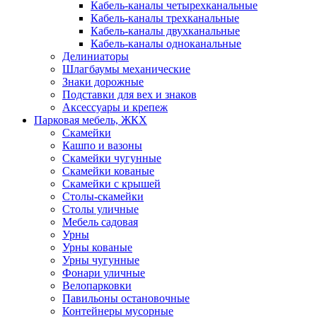
Кабель-каналы четырехканальные
Кабель-каналы трехканальные
Кабель-каналы двухканальные
Кабель-каналы одноканальные
Делиниаторы
Шлагбаумы механические
Знаки дорожные
Подставки для вех и знаков
Аксессуары и крепеж
Парковая мебель, ЖКХ
Скамейки
Кашпо и вазоны
Скамейки чугунные
Скамейки кованые
Скамейки с крышей
Столы-скамейки
Столы уличные
Мебель садовая
Урны
Урны кованые
Урны чугунные
Фонари уличные
Велопарковки
Павильоны остановочные
Контейнеры мусорные