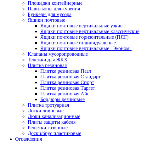
Площадки контейнерные
Павильоны для курения
Бункеры для мусора
Ящики почтовые
Ящики почтовые вертикальные узкие
Ящики почтовые вертикальные классические
Ящики почтовые горизонтальные (ПЯГ)
Ящики почтовые индивидуальные
Ящики почтовые вертикальные "Эконом"
Клапаны мусоропроводные
Тележки для ЖКХ
Плитка резиновая
Плитка резиновая Пазл
Плитка резиновая Стандарт
Плитка резиновая Спорт
Плитка резиновая Таргет
Плитка резиновая Айс
Бордюры резиновые
Плитка тротуарная
Лотки ливневые
Люки канализационные
Плиты защиты кабеля
Решетки газонные
Доски/брус пластиковые
Ограждения