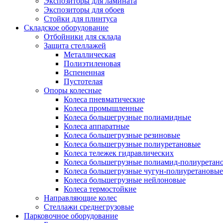
Экспозиторы для ламината
Экспозиторы для обоев
Стойки для плинтуса
Складское оборудование
Отбойники для склада
Защита стеллажей
Металлическая
Полиэтиленовая
Вспененная
Пустотелая
Опоры колесные
Колеса пневматические
Колеса промышленные
Колеса большегрузные полиамидные
Колеса аппаратные
Колеса большегрузные резиновые
Колеса большегрузные полиуретановые
Колеса тележек гидравлических
Колеса большегрузные полиамид-полиуретан
Колеса большегрузные чугун-полиуретановые
Колеса большегрузные нейлоновые
Колеса термостойкие
Направляющие колес
Стеллажи среднегрузовые
Парковочное оборудование