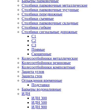
Барьеры парковочные
Столбики парковочные металлические
Столбики парковочные чугунные
Столбики передвижные
Столбики съемные
Столбики парковочные складные
Столбики гибкие
Столбики сигнальные дорожные
С1
С2
С3
Прямые
Скошенные
Колесоотбойники металлические
Колесоотбойники резиновые
Колесоотбойники композитные
Защита углов
Защита стен
Ограждения временные
Подставки
Барьеры водоналивные
ИДН
ИДН 300
ИДН 500
ИДН 900