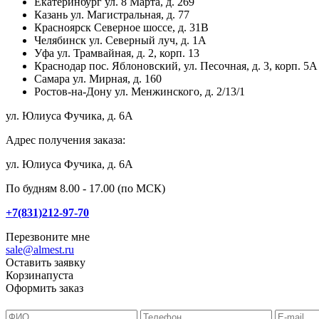
Екатеринбург
ул. 8 Марта, д. 269
Казань
ул. Магистральная, д. 77
Красноярск
Северное шоссе, д. 31В
Челябинск
ул. Северный луч, д. 1А
Уфа
ул. Трамвайная, д. 2, корп. 13
Краснодар
пос. Яблоновский, ул. Песочная, д. 3, корп. 5А
Самара
ул. Мирная, д. 160
Ростов-на-Дону
ул. Менжинского, д. 2/13/1
ул. Юлиуса Фучика, д. 6А
Адрес получения заказа:
ул. Юлиуса Фучика, д. 6А
По будням 8.00 - 17.00 (по МСК)
+7(831)212-97-70
Перезвоните мне
sale@almest.ru
Оставить заявку
Корзина
пуста
Оформить заказ