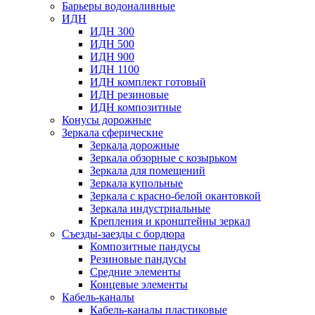
Барьеры водоналивные
ИДН
ИДН 300
ИДН 500
ИДН 900
ИДН 1100
ИДН комплект готовый
ИДН резиновые
ИДН композитные
Конусы дорожные
Зеркала сферические
Зеркала дорожные
Зеркала обзорные с козырьком
Зеркала для помещений
Зеркала купольные
Зеркала с красно-белой окантовкой
Зеркала индустриальные
Крепления и кронштейны зеркал
Съезды-заезды с бордюра
Композитные пандусы
Резиновые пандусы
Средние элементы
Концевые элементы
Кабель-каналы
Кабель-каналы пластиковые