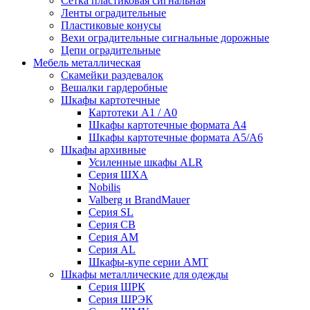
Сетка пластиковая сигнальная
Ленты оградительные
Пластиковые конусы
Вехи оградительные сигнальные дорожные
Цепи оградительные
Мебель металлическая
Скамейки раздевалок
Вешалки гардеробные
Шкафы картотечные
Картотеки А1 / А0
Шкафы картотечные формата А4
Шкафы картотечные формата А5/А6
Шкафы архивные
Усиленные шкафы ALR
Серия ШХА
Nobilis
Valberg и BrandMauer
Cерия SL
Серия СВ
Серия АМ
Серия AL
Шкафы-купе серии AMT
Шкафы металлические для одежды
Серия ШРК
Серия ШРЭК