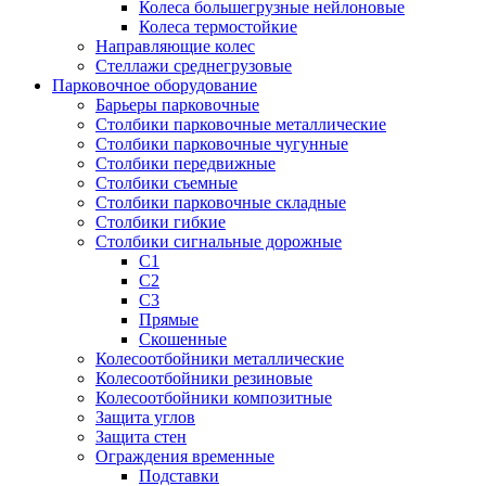
Колеса большегрузные нейлоновые
Колеса термостойкие
Направляющие колес
Стеллажи среднегрузовые
Парковочное оборудование
Барьеры парковочные
Столбики парковочные металлические
Столбики парковочные чугунные
Столбики передвижные
Столбики съемные
Столбики парковочные складные
Столбики гибкие
Столбики сигнальные дорожные
С1
С2
С3
Прямые
Скошенные
Колесоотбойники металлические
Колесоотбойники резиновые
Колесоотбойники композитные
Защита углов
Защита стен
Ограждения временные
Подставки