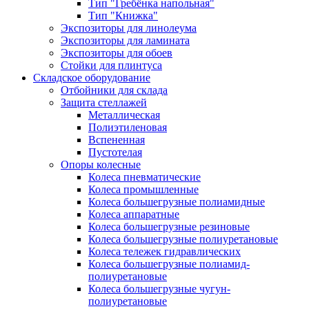
Тип "Гребёнка напольная"
Тип "Книжка"
Экспозиторы для линолеума
Экспозиторы для ламината
Экспозиторы для обоев
Стойки для плинтуса
Складское оборудование
Отбойники для склада
Защита стеллажей
Металлическая
Полиэтиленовая
Вспененная
Пустотелая
Опоры колесные
Колеса пневматические
Колеса промышленные
Колеса большегрузные полиамидные
Колеса аппаратные
Колеса большегрузные резиновые
Колеса большегрузные полиуретановые
Колеса тележек гидравлических
Колеса большегрузные полиамид-
полиуретановые
Колеса большегрузные чугун-
полиуретановые