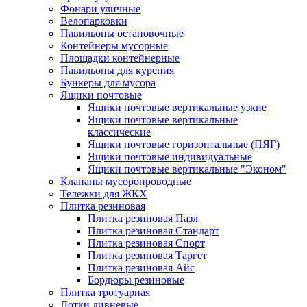
Фонари уличные
Велопарковки
Павильоны остановочные
Контейнеры мусорные
Площадки контейнерные
Павильоны для курения
Бункеры для мусора
Ящики почтовые
Ящики почтовые вертикальные узкие
Ящики почтовые вертикальные
классические
Ящики почтовые горизонтальные (ПЯГ)
Ящики почтовые индивидуальные
Ящики почтовые вертикальные "Эконом"
Клапаны мусоропроводные
Тележки для ЖКХ
Плитка резиновая
Плитка резиновая Пазл
Плитка резиновая Стандарт
Плитка резиновая Спорт
Плитка резиновая Таргет
Плитка резиновая Айс
Бордюры резиновые
Плитка тротуарная
Лотки ливневые