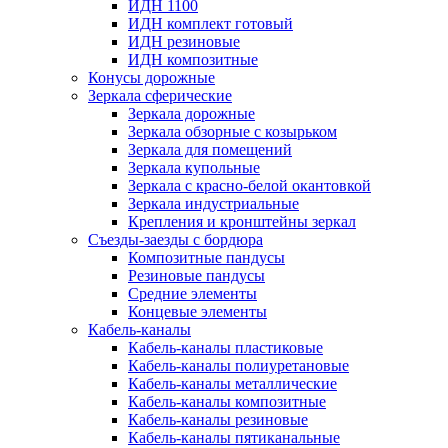
ИДН 1100
ИДН комплект готовый
ИДН резиновые
ИДН композитные
Конусы дорожные
Зеркала сферические
Зеркала дорожные
Зеркала обзорные с козырьком
Зеркала для помещений
Зеркала купольные
Зеркала с красно-белой окантовкой
Зеркала индустриальные
Крепления и кронштейны зеркал
Съезды-заезды с бордюра
Композитные пандусы
Резиновые пандусы
Средние элементы
Концевые элементы
Кабель-каналы
Кабель-каналы пластиковые
Кабель-каналы полиуретановые
Кабель-каналы металлические
Кабель-каналы композитные
Кабель-каналы резиновые
Кабель-каналы пятиканальные