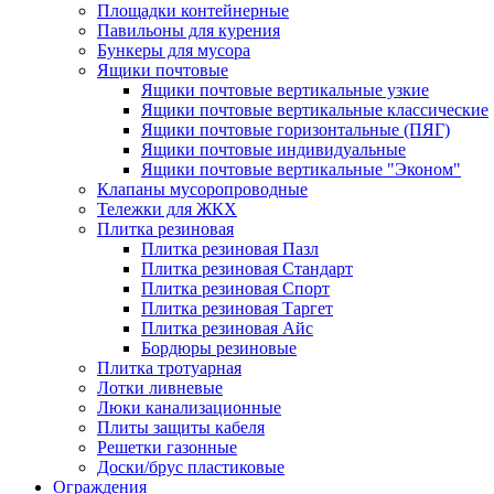
Площадки контейнерные
Павильоны для курения
Бункеры для мусора
Ящики почтовые
Ящики почтовые вертикальные узкие
Ящики почтовые вертикальные классические
Ящики почтовые горизонтальные (ПЯГ)
Ящики почтовые индивидуальные
Ящики почтовые вертикальные "Эконом"
Клапаны мусоропроводные
Тележки для ЖКХ
Плитка резиновая
Плитка резиновая Пазл
Плитка резиновая Стандарт
Плитка резиновая Спорт
Плитка резиновая Таргет
Плитка резиновая Айс
Бордюры резиновые
Плитка тротуарная
Лотки ливневые
Люки канализационные
Плиты защиты кабеля
Решетки газонные
Доски/брус пластиковые
Ограждения