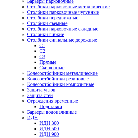
Барьеры парковочные
Столбики парковочные металлические
Столбики парковочные чугунные
Столбики передвижные
Столбики съемные
Столбики парковочные складные
Столбики гибкие
Столбики сигнальные дорожные
С1
С2
С3
Прямые
Скошенные
Колесоотбойники металлические
Колесоотбойники резиновые
Колесоотбойники композитные
Защита углов
Защита стен
Ограждения временные
Подставки
Барьеры водоналивные
ИДН
ИДН 300
ИДН 500
ИДН 900