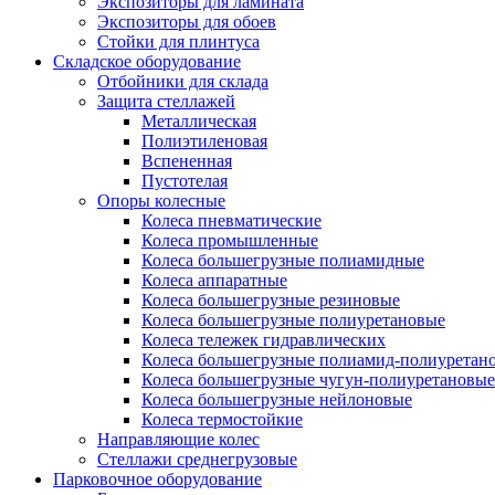
Экспозиторы для ламината
Экспозиторы для обоев
Стойки для плинтуса
Складское оборудование
Отбойники для склада
Защита стеллажей
Металлическая
Полиэтиленовая
Вспененная
Пустотелая
Опоры колесные
Колеса пневматические
Колеса промышленные
Колеса большегрузные полиамидные
Колеса аппаратные
Колеса большегрузные резиновые
Колеса большегрузные полиуретановые
Колеса тележек гидравлических
Колеса большегрузные полиамид-полиуретан
Колеса большегрузные чугун-полиуретановые
Колеса большегрузные нейлоновые
Колеса термостойкие
Направляющие колес
Стеллажи среднегрузовые
Парковочное оборудование