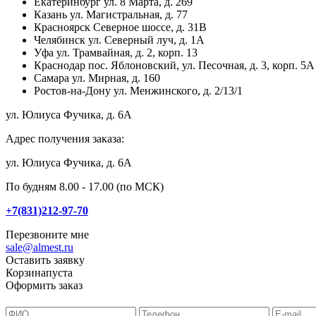
Екатеринбург
ул. 8 Марта, д. 269
Казань
ул. Магистральная, д. 77
Красноярск
Северное шоссе, д. 31В
Челябинск
ул. Северный луч, д. 1А
Уфа
ул. Трамвайная, д. 2, корп. 13
Краснодар
пос. Яблоновский, ул. Песочная, д. 3, корп. 5А
Самара
ул. Мирная, д. 160
Ростов-на-Дону
ул. Менжинского, д. 2/13/1
ул. Юлиуса Фучика, д. 6А
Адрес получения заказа:
ул. Юлиуса Фучика, д. 6А
По будням 8.00 - 17.00 (по МСК)
+7(831)212-97-70
Перезвоните мне
sale@almest.ru
Оставить заявку
Корзина
пуста
Оформить заказ