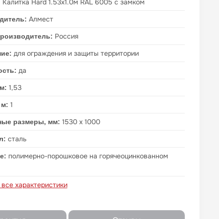
Калитка Hard 1.53х1.0м RAL 6005 с замком
:
Алмест
дитель:
Россия
производитель:
для ограждения и защиты территории
ние:
да
ость:
1,53
 м:
1
 м:
1530 х 1000
ные размеры, мм:
сталь
л:
полимерно-порошковое на горячеоцинкованном
е:
 все характеристики