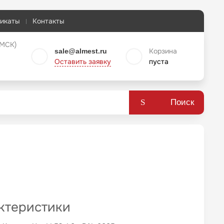
икаты
Контакты
 МСК)
Корзина
sale@almest.ru
Оставить заявку
пуста
Поиск
ктеристики