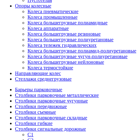
Пустотелая
Опоры колесные
Колеса пневматические
Колеса промышленные
Колеса большегрузные полиамидные
Колеса аппаратные
Колеса большегрузные резиновые
Колеса большегрузные полиуретановые
Колеса тележек гидравлических
Колеса большегрузные полиамид-полиуретановые
Колеса большегрузные чугун-полиуретановые
Колеса большегрузные нейлоновые
Колеса термостойкие
Направляющие колес
Стеллажи среднегрузовые
Барьеры парковочные
Столбики парковочные металлические
Столбики парковочные чугунные
Столбики передвижные
Столбики съемные
Столбики парковочные складные
Столбики гибкие
Столбики сигнальные дорожные
С1