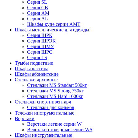
Cерия SL
Серия СВ
Серия АМ
Серия AL
Шкафы-купе серии AMT
Шкафы металлические для одежды
Серия ШРК
Серия ШРЭК
Серия ШМУ
Серия ШРС
Серия LS
Тумбы подкатные
Шкафы кассира
Шкафы абонентские
Стеллажи архивные
Стеллажи MS Standart 500кг
Стеллажи MS Strong 750кг
Стеллажи MS Hard 1000кг
Стеллажи спортинвентаря
Стеллажи для коньков
Тележки инструментальные
Верстаки
Верстаки легкие серии W
Верстаки столярные серии WS
Шкафы инструментальные