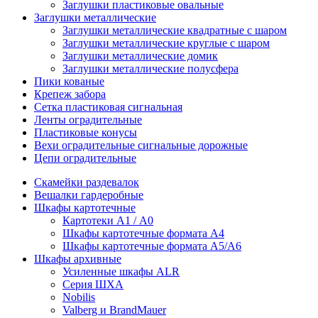
Заглушки пластиковые овальные
Заглушки металлические
Заглушки металлические квадратные с шаром
Заглушки металлические круглые с шаром
Заглушки металлические домик
Заглушки металлические полусфера
Пики кованые
Крепеж забора
Сетка пластиковая сигнальная
Ленты оградительные
Пластиковые конусы
Вехи оградительные сигнальные дорожные
Цепи оградительные
Скамейки раздевалок
Вешалки гардеробные
Шкафы картотечные
Картотеки А1 / А0
Шкафы картотечные формата А4
Шкафы картотечные формата А5/А6
Шкафы архивные
Усиленные шкафы ALR
Серия ШХА
Nobilis
Valberg и BrandMauer