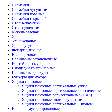
Скамейки
Скамейки чугунные
Скамейки кованые
Скамейки с крышей
Столы-скамейки
Столы уличные
Мебель садовая
Урны
Урны кованые
Урны чугунные
Фонари уличные
Велопарковки
Павильоны остановочные
Контейнеры мусорные
Площадки контейнерные
Павильоны для курения
Бункеры для мусора
Ящики почтовые
Ящики почтовые вертикальные узкие
Ящики почтовые вертикальные классические
Ящики почтовые горизонтальные (ПЯГ)
Ящики почтовые индивидуальные
Ящики почтовые вертикальные "Эконом"
Клапаны мусоропроводные