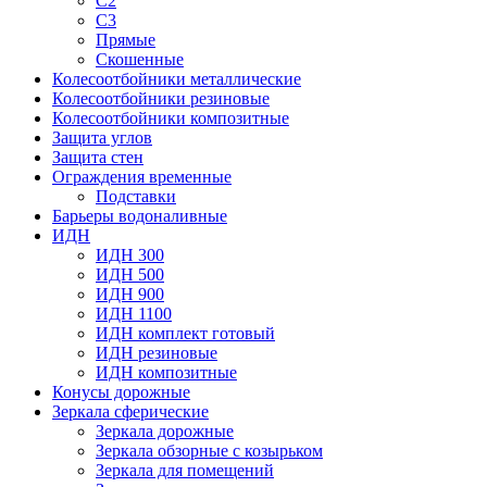
С2
С3
Прямые
Скошенные
Колесоотбойники металлические
Колесоотбойники резиновые
Колесоотбойники композитные
Защита углов
Защита стен
Ограждения временные
Подставки
Барьеры водоналивные
ИДН
ИДН 300
ИДН 500
ИДН 900
ИДН 1100
ИДН комплект готовый
ИДН резиновые
ИДН композитные
Конусы дорожные
Зеркала сферические
Зеркала дорожные
Зеркала обзорные с козырьком
Зеркала для помещений