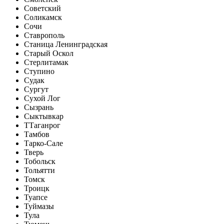
Советский
Соликамск
Сочи
Ставрополь
Станица Ленинградская
Старый Оскол
Стерлитамак
Ступино
Судак
Сургут
Сухой Лог
Сызрань
Сыктывкар
Т
Таганрог
Тамбов
Тарко-Сале
Тверь
Тобольск
Тольятти
Томск
Троицк
Туапсе
Туймазы
Тула