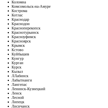
Коломна
Комсомольск-на-Амуре
Кострома
Котлас
Краснодар
Краснодон
Красноперекопск
Краснотурьинск
Красноуфимск
Красноярск
Крымск
Кстово
Куйбышев
Кунгур
Курган
Курск
Кызыл
Л
Лабинск
Лабытнанги
Лангепас
Ленинск-Кузнецкий
Ленск
Лесной
Липецк
Лисичанск