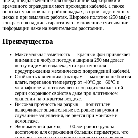
цвета, предназначенное для оперативной маркировки и
временного ограждения мест прокладки кабелей, а также
опасных участков на стройплощадках, в производственных
цехах и при земляных работах. Широкое полотно (250 мм) и
контрастная надпись гарантируют мгновенное считывание
информации даже на значительном расстоянии.
Преимущества
Максимальная заметность — красный фон привлекает
внимание в любую погоду, а ширина 250 мм делает
ленту видимой издалека, что критично для
предупреждения механических повреждений кабелей.
Стойкость к внешним факторам — материал не боится
влаги, перепадов температур от -40°C до +60°C и
ультрафиолета, поэтому ленты оградительные этой
серии сохраняют свойства даже при длительном
хранении на открытом воздухе.
Высокая прочность на разрыв — полиэтилен
выдерживает значительные ветровые нагрузки и
случайные зацепления, не рвётся при монтаже и
демонтаже.
Экономичный расход — 100-метрового рулона
достаточно для ограждения больших периметров, что
снижает затраты на закупку расходных материалов.