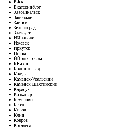
Ейск
Екатеринбург
З
Забайкальск
Заволжье
Заинск
Зеленоград
Златоуст
И
Иваново
Ижевск
Иркутск
Ишим
Й
Йошкар-Ола
К
Казань
Калининград
Калуга
Каменск-Уральский
Каменск-Шахтинский
Карасук
Качканар
Кемерово
Керчь
Киров
Клин
Ковров
Когалым