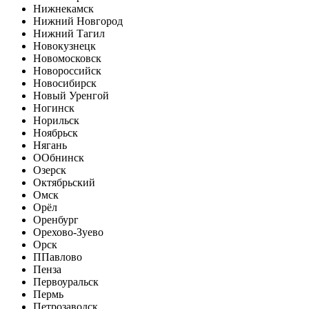
Нижнекамск
Нижний Новгород
Нижний Тагил
Новокузнецк
Новомосковск
Новороссийск
Новосибирск
Новый Уренгой
Ногинск
Норильск
Ноябрьск
Нягань
О
Обнинск
Озерск
Октябрьский
Омск
Орёл
Оренбург
Орехово-Зуево
Орск
П
Павлово
Пенза
Первоуральск
Пермь
Петрозаводск