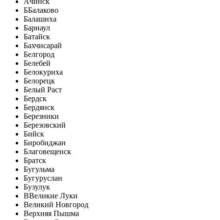
Ачинск
Б
Балаково
Балашиха
Барнаул
Батайск
Бахчисарай
Белгород
Белебей
Белокуриха
Белорецк
Белый Раст
Бердск
Бердянск
Березники
Березовский
Бийск
Биробиджан
Благовещенск
Братск
Бугульма
Бугуруслан
Бузулук
В
Великие Луки
Великий Новгород
Верхняя Пышма