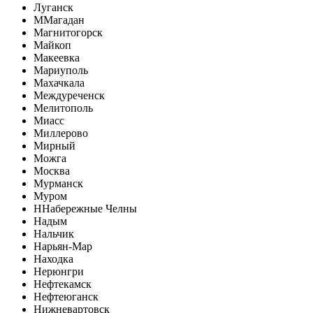
Луганск
М
Магадан
Магнитогорск
Майкоп
Макеевка
Мариуполь
Махачкала
Междуреченск
Мелитополь
Миасс
Миллерово
Мирный
Можга
Москва
Мурманск
Муром
Н
Набережные Челны
Надым
Нальчик
Нарьян-Мар
Находка
Нерюнгри
Нефтекамск
Нефтеюганск
Нижневартовск