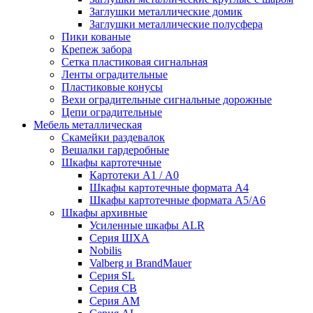
Заглушки металлические домик
Заглушки металлические полусфера
Пики кованые
Крепеж забора
Сетка пластиковая сигнальная
Ленты оградительные
Пластиковые конусы
Вехи оградительные сигнальные дорожные
Цепи оградительные
Мебель металлическая
Скамейки раздевалок
Вешалки гардеробные
Шкафы картотечные
Картотеки А1 / А0
Шкафы картотечные формата А4
Шкафы картотечные формата А5/А6
Шкафы архивные
Усиленные шкафы ALR
Серия ШХА
Nobilis
Valberg и BrandMauer
Cерия SL
Серия СВ
Серия АМ