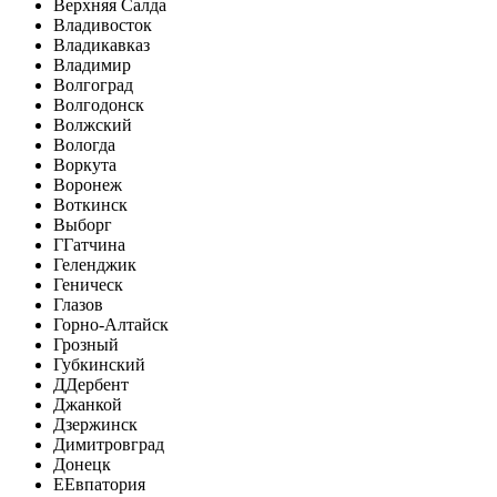
Верхняя Салда
Владивосток
Владикавказ
Владимир
Волгоград
Волгодонск
Волжский
Вологда
Воркута
Воронеж
Воткинск
Выборг
Г
Гатчина
Геленджик
Геническ
Глазов
Горно-Алтайск
Грозный
Губкинский
Д
Дербент
Джанкой
Дзержинск
Димитровград
Донецк
Е
Евпатория