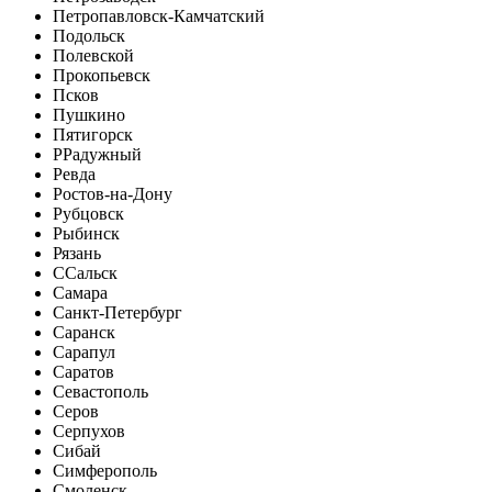
Петропавловск-Камчатский
Подольск
Полевской
Прокопьевск
Псков
Пушкино
Пятигорск
Р
Радужный
Ревда
Ростов-на-Дону
Рубцовск
Рыбинск
Рязань
С
Сальск
Самара
Санкт-Петербург
Саранск
Сарапул
Саратов
Севастополь
Серов
Серпухов
Сибай
Симферополь
Смоленск