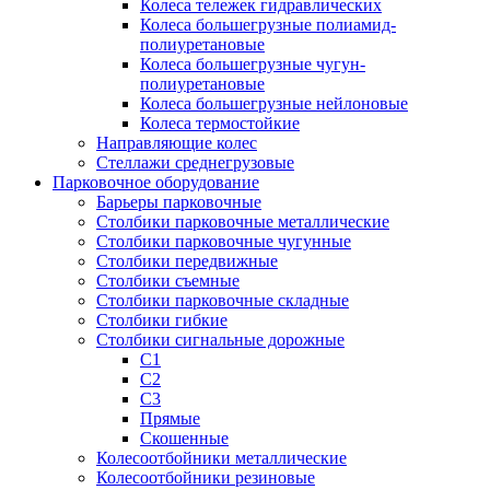
Колеса тележек гидравлических
Колеса большегрузные полиамид-
полиуретановые
Колеса большегрузные чугун-
полиуретановые
Колеса большегрузные нейлоновые
Колеса термостойкие
Направляющие колес
Стеллажи среднегрузовые
Парковочное оборудование
Барьеры парковочные
Столбики парковочные металлические
Столбики парковочные чугунные
Столбики передвижные
Столбики съемные
Столбики парковочные складные
Столбики гибкие
Столбики сигнальные дорожные
С1
С2
С3
Прямые
Скошенные
Колесоотбойники металлические
Колесоотбойники резиновые