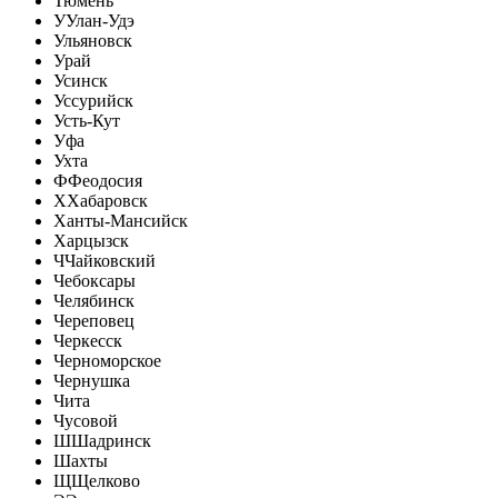
Тюмень
У
Улан-Удэ
Ульяновск
Урай
Усинск
Уссурийск
Усть-Кут
Уфа
Ухта
Ф
Феодосия
Х
Хабаровск
Ханты-Мансийск
Харцызск
Ч
Чайковский
Чебоксары
Челябинск
Череповец
Черкесск
Черноморское
Чернушка
Чита
Чусовой
Ш
Шадринск
Шахты
Щ
Щелково