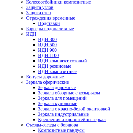
Колесоотбойники композитные
Защита углов
Защита стен
Ограждения временные
Подставки
Барьеры водоналивные
ИДН
ИДН 300
ИДН 500
ИДН 900
ИДН 1100
ИДН комплект готовый
ИДН резиновые
ИДН композитные
Конусы дорожные
Зеркала сферические
Зеркала дорожные
Зеркала обзорные с козырьком
Зеркала для помещений
Зеркала купольные
Зеркала с красно-белой окантовкой
Зеркала индустриальные
Крепления и кронштейны зеркал
Съезды-заезды с бордюра
Композитные пандусы