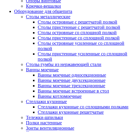
Опоры винтовые
Крючки-вешалки
Оборудование для общепита
Столы металлические
Столы островные с решетчатой полкой
Столы пристенные с решетчатой полкой
Столы островные со сплошной полкой
Столы пристенные со сплошной полкой
Столы островные усиленные со сплошной
полкой
Столы пристенные усиленные со сплошной
полкой
Столы-тумбы из нержавеющей стали
Ванны моечные
Ванны моечные односекционные
Ванны моечные двухсекционные
Ванны моечные трехсекционные
Ванны моечные встроенные в стол
Ванны котломоечные
Стеллажи кухонные
Стеллажи кухонные со сплошными полками
Стеллажи кухонные решетчатые
Тележки-шпильки
Полки настенные
Зонты вентиляционные