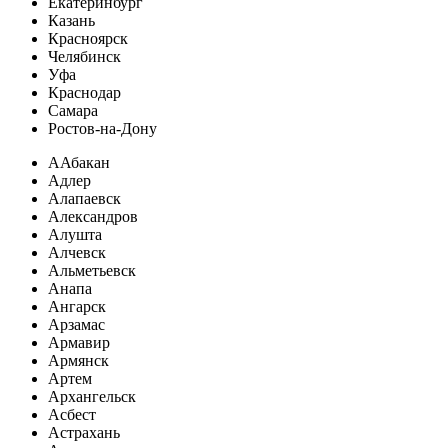
Екатеринбург
Казань
Красноярск
Челябинск
Уфа
Краснодар
Самара
Ростов-на-Дону
А
Абакан
Адлер
Алапаевск
Александров
Алушта
Алчевск
Альметьевск
Анапа
Ангарск
Арзамас
Армавир
Армянск
Артем
Архангельск
Асбест
Астрахань