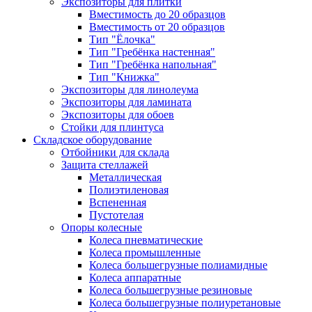
Экспозиторы для плитки
Вместимость до 20 образцов
Вместимость от 20 образцов
Тип "Ёлочка"
Тип "Гребёнка настенная"
Тип "Гребёнка напольная"
Тип "Книжка"
Экспозиторы для линолеума
Экспозиторы для ламината
Экспозиторы для обоев
Стойки для плинтуса
Складское оборудование
Отбойники для склада
Защита стеллажей
Металлическая
Полиэтиленовая
Вспененная
Пустотелая
Опоры колесные
Колеса пневматические
Колеса промышленные
Колеса большегрузные полиамидные
Колеса аппаратные
Колеса большегрузные резиновые
Колеса большегрузные полиуретановые