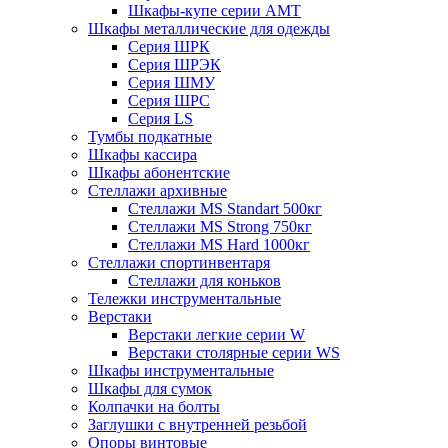
Шкафы-купе серии AMT
Шкафы металлические для одежды
Серия ШРК
Серия ШРЭК
Серия ШМУ
Серия ШРС
Серия LS
Тумбы подкатные
Шкафы кассира
Шкафы абонентские
Стеллажи архивные
Стеллажи MS Standart 500кг
Стеллажи MS Strong 750кг
Стеллажи MS Hard 1000кг
Стеллажи спортинвентаря
Стеллажи для коньков
Тележки инструментальные
Верстаки
Верстаки легкие серии W
Верстаки столярные серии WS
Шкафы инструментальные
Шкафы для сумок
Колпачки на болты
Заглушки с внутренней резьбой
Опоры винтовые