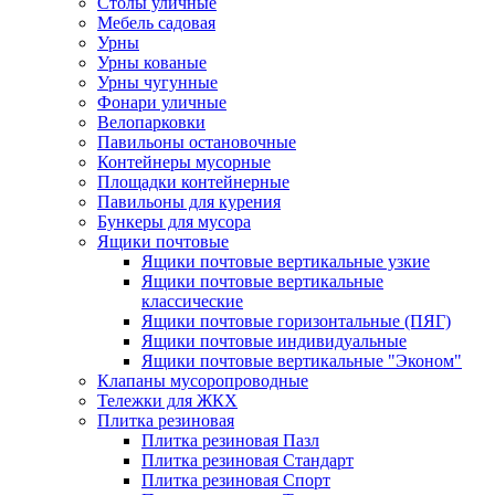
Столы уличные
Мебель садовая
Урны
Урны кованые
Урны чугунные
Фонари уличные
Велопарковки
Павильоны остановочные
Контейнеры мусорные
Площадки контейнерные
Павильоны для курения
Бункеры для мусора
Ящики почтовые
Ящики почтовые вертикальные узкие
Ящики почтовые вертикальные
классические
Ящики почтовые горизонтальные (ПЯГ)
Ящики почтовые индивидуальные
Ящики почтовые вертикальные "Эконом"
Клапаны мусоропроводные
Тележки для ЖКХ
Плитка резиновая
Плитка резиновая Пазл
Плитка резиновая Стандарт
Плитка резиновая Спорт