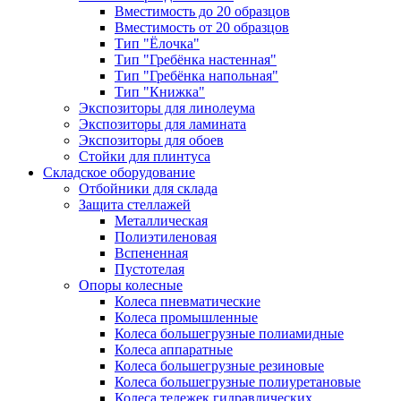
Вместимость до 20 образцов
Вместимость от 20 образцов
Тип "Ёлочка"
Тип "Гребёнка настенная"
Тип "Гребёнка напольная"
Тип "Книжка"
Экспозиторы для линолеума
Экспозиторы для ламината
Экспозиторы для обоев
Стойки для плинтуса
Складское оборудование
Отбойники для склада
Защита стеллажей
Металлическая
Полиэтиленовая
Вспененная
Пустотелая
Опоры колесные
Колеса пневматические
Колеса промышленные
Колеса большегрузные полиамидные
Колеса аппаратные
Колеса большегрузные резиновые
Колеса большегрузные полиуретановые
Колеса тележек гидравлических