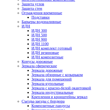
Защита углов
Защита стен
Ограждения временные
Подставки
Барьеры водоналивные
ИДН
ИДН 300
ИДН 500
ИДН 900
ИДН 1100
ИДН комплект готовый
ИДН резиновые
ИДН композитные
Конусы дорожные
Зеркала сферические
Зеркала дорожные
Зеркала обзорные с козырьком
Зеркала для помещений
Зеркала купольные
Зеркала с красно-белой окантовкой
Зеркала индустриальные
Крепления и кронштейны зеркал
Съезды-заезды с бордюра
Композитные пандусы