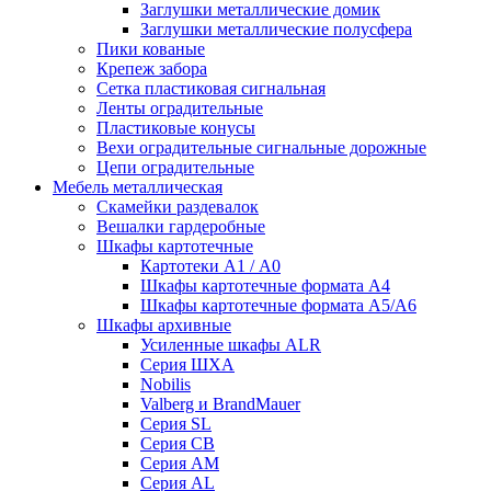
Заглушки металлические домик
Заглушки металлические полусфера
Пики кованые
Крепеж забора
Сетка пластиковая сигнальная
Ленты оградительные
Пластиковые конусы
Вехи оградительные сигнальные дорожные
Цепи оградительные
Мебель металлическая
Скамейки раздевалок
Вешалки гардеробные
Шкафы картотечные
Картотеки А1 / А0
Шкафы картотечные формата А4
Шкафы картотечные формата А5/А6
Шкафы архивные
Усиленные шкафы ALR
Серия ШХА
Nobilis
Valberg и BrandMauer
Cерия SL
Серия СВ
Серия АМ
Серия AL