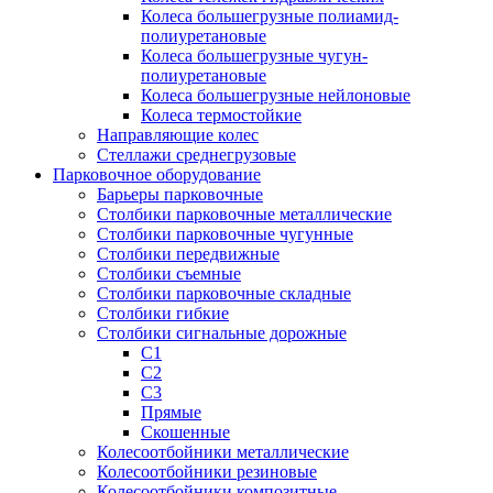
Колеса большегрузные полиамид-
полиуретановые
Колеса большегрузные чугун-
полиуретановые
Колеса большегрузные нейлоновые
Колеса термостойкие
Направляющие колес
Стеллажи среднегрузовые
Парковочное оборудование
Барьеры парковочные
Столбики парковочные металлические
Столбики парковочные чугунные
Столбики передвижные
Столбики съемные
Столбики парковочные складные
Столбики гибкие
Столбики сигнальные дорожные
С1
С2
С3
Прямые
Скошенные
Колесоотбойники металлические
Колесоотбойники резиновые
Колесоотбойники композитные