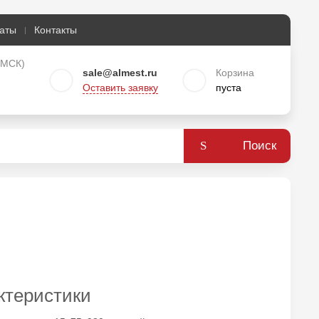
аты
Контакты
о МСК)
sale@almest.ru
Корзина
Оставить заявку
пуста
Поиск
ктеристики