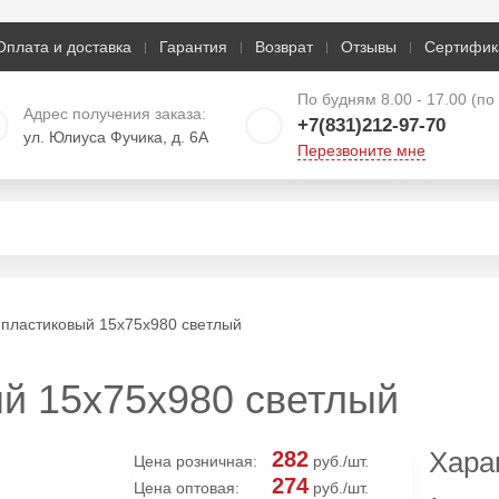
Оплата и доставка
Гарантия
Возврат
Отзывы
Сертифик
По будням 8.00 - 17.00 (п
Адрес получения заказа:
+7(831)212-97-70
ул. Юлиуса Фучика, д. 6А
Перезвоните мне
 пластиковый 15х75х980 светлый
й 15х75х980 светлый
Хара
282
Цена розничная:
руб./шт.
274
Цена оптовая:
руб./шт.