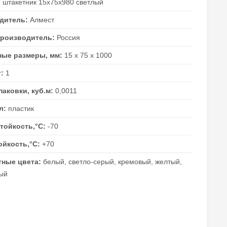
:
штакетник 15х75х980 светлый
дитель:
Алмест
производитель:
Россия
ные размеры, мм:
15 х 75 х 1000
г:
1
аковки, куб.м:
0,0011
л:
пластик
тойкость,°C:
-70
ойкость,°C:
+70
тные цвета:
белый, светло-серый, кремовый, желтый,
ый