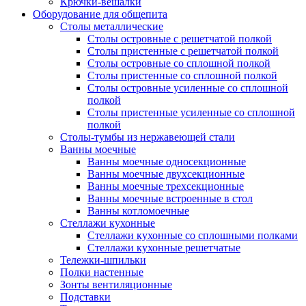
Крючки-вешалки
Оборудование для общепита
Столы металлические
Столы островные с решетчатой полкой
Столы пристенные с решетчатой полкой
Столы островные со сплошной полкой
Столы пристенные со сплошной полкой
Столы островные усиленные со сплошной
полкой
Столы пристенные усиленные со сплошной
полкой
Столы-тумбы из нержавеющей стали
Ванны моечные
Ванны моечные односекционные
Ванны моечные двухсекционные
Ванны моечные трехсекционные
Ванны моечные встроенные в стол
Ванны котломоечные
Стеллажи кухонные
Стеллажи кухонные со сплошными полками
Стеллажи кухонные решетчатые
Тележки-шпильки
Полки настенные
Зонты вентиляционные
Подставки