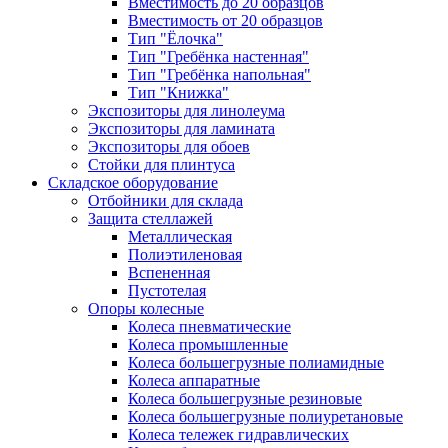
Вместимость до 20 образцов
Вместимость от 20 образцов
Тип "Ёлочка"
Тип "Гребёнка настенная"
Тип "Гребёнка напольная"
Тип "Книжка"
Экспозиторы для линолеума
Экспозиторы для ламината
Экспозиторы для обоев
Стойки для плинтуса
Складское оборудование
Отбойники для склада
Защита стеллажей
Металлическая
Полиэтиленовая
Вспененная
Пустотелая
Опоры колесные
Колеса пневматические
Колеса промышленные
Колеса большегрузные полиамидные
Колеса аппаратные
Колеса большегрузные резиновые
Колеса большегрузные полиуретановые
Колеса тележек гидравлических