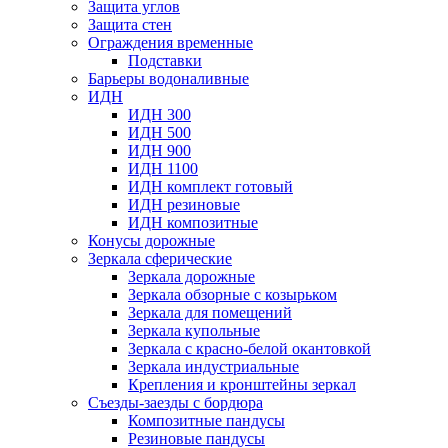
Защита углов
Защита стен
Ограждения временные
Подставки
Барьеры водоналивные
ИДН
ИДН 300
ИДН 500
ИДН 900
ИДН 1100
ИДН комплект готовый
ИДН резиновые
ИДН композитные
Конусы дорожные
Зеркала сферические
Зеркала дорожные
Зеркала обзорные с козырьком
Зеркала для помещений
Зеркала купольные
Зеркала с красно-белой окантовкой
Зеркала индустриальные
Крепления и кронштейны зеркал
Съезды-заезды с бордюра
Композитные пандусы
Резиновые пандусы