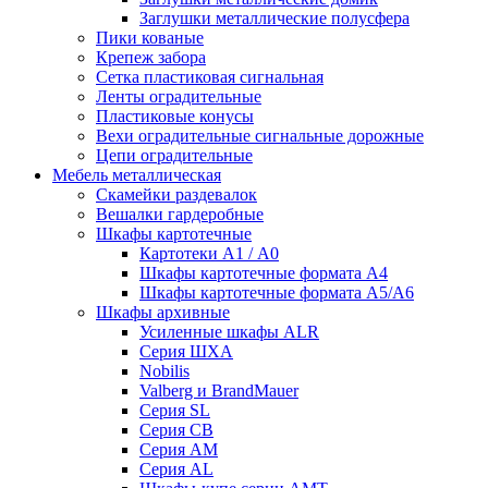
Заглушки металлические полусфера
Пики кованые
Крепеж забора
Сетка пластиковая сигнальная
Ленты оградительные
Пластиковые конусы
Вехи оградительные сигнальные дорожные
Цепи оградительные
Мебель металлическая
Скамейки раздевалок
Вешалки гардеробные
Шкафы картотечные
Картотеки А1 / А0
Шкафы картотечные формата А4
Шкафы картотечные формата А5/А6
Шкафы архивные
Усиленные шкафы ALR
Серия ШХА
Nobilis
Valberg и BrandMauer
Cерия SL
Серия СВ
Серия АМ
Серия AL