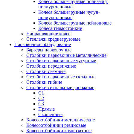
Колеса большегрузные полиамид-
полиуретановые
Колеса большегрузные чугун-
полиуретановые
Колеса большегрузные нейлоновые
Колеса термостойкие
Направляющие колес
Стеллажи среднегрузовые
Парковочное оборудование
Барьеры парковочные
Столбики парковочные металлические
Столбики парковочные чугунные
Столбики передвижные
Столбики съемные
Столбики парковочные складные
Столбики гибкие
Столбики сигнальные дорожные
С1
С2
С3
Прямые
Скошенные
Колесоотбойники металлические
Колесоотбойники резиновые
Колесоотбойники композитные