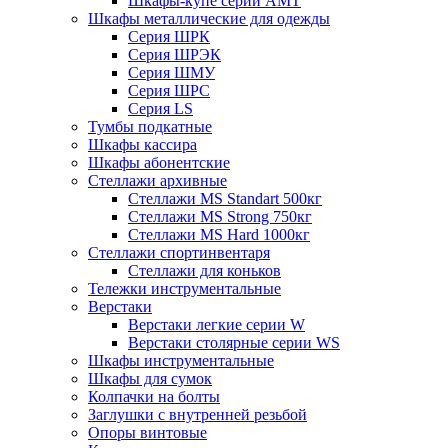
Шкафы-купе серии AMT
Шкафы металлические для одежды
Серия ШРК
Серия ШРЭК
Серия ШМУ
Серия ШРС
Серия LS
Тумбы подкатные
Шкафы кассира
Шкафы абонентские
Стеллажи архивные
Стеллажи MS Standart 500кг
Стеллажи MS Strong 750кг
Стеллажи MS Hard 1000кг
Стеллажи спортинвентаря
Стеллажи для коньков
Тележки инструментальные
Верстаки
Верстаки легкие серии W
Верстаки столярные серии WS
Шкафы инструментальные
Шкафы для сумок
Колпачки на болты
Заглушки с внутренней резьбой
Опоры винтовые