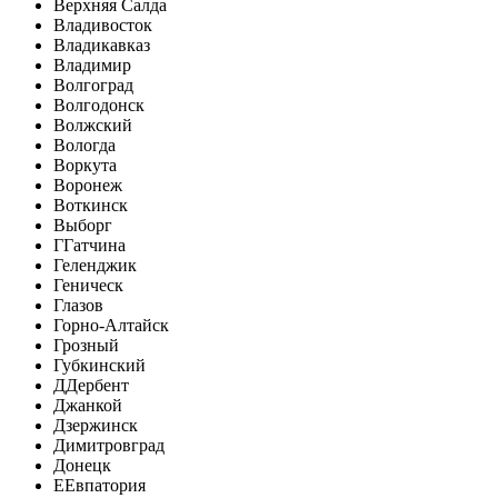
Верхняя Салда
Владивосток
Владикавказ
Владимир
Волгоград
Волгодонск
Волжский
Вологда
Воркута
Воронеж
Воткинск
Выборг
Г
Гатчина
Геленджик
Геническ
Глазов
Горно-Алтайск
Грозный
Губкинский
Д
Дербент
Джанкой
Дзержинск
Димитровград
Донецк
Е
Евпатория