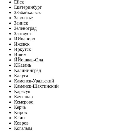
Ейск
Екатеринбург
З
Забайкальск
Заволжье
Заинск
Зеленоград
Златоуст
И
Иваново
Ижевск
Иркутск
Ишим
Й
Йошкар-Ола
К
Казань
Калининград
Калуга
Каменск-Уральский
Каменск-Шахтинский
Карасук
Качканар
Кемерово
Керчь
Киров
Клин
Ковров
Когалым