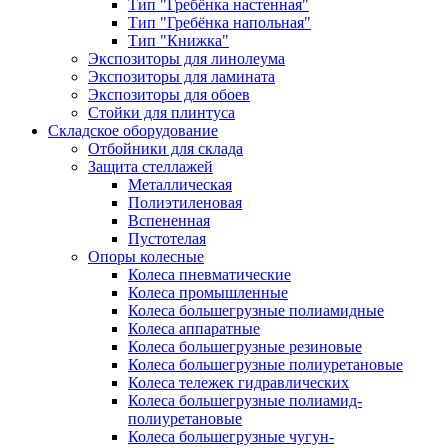
Тип "Гребёнка настенная"
Тип "Гребёнка напольная"
Тип "Книжка"
Экспозиторы для линолеума
Экспозиторы для ламината
Экспозиторы для обоев
Стойки для плинтуса
Складское оборудование
Отбойники для склада
Защита стеллажей
Металлическая
Полиэтиленовая
Вспененная
Пустотелая
Опоры колесные
Колеса пневматические
Колеса промышленные
Колеса большегрузные полиамидные
Колеса аппаратные
Колеса большегрузные резиновые
Колеса большегрузные полиуретановые
Колеса тележек гидравлических
Колеса большегрузные полиамид-
полиуретановые
Колеса большегрузные чугун-