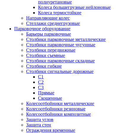
полиуретановые
Колеса большегрузные нейлоновые
Колеса термостойкие
Направляющие колес
Стеллажи среднегрузовые
Парковочное оборудование
Барьеры парковочные
Столбики парковочные металлические
Столбики парковочные чугунные
Столбики передвижные
Столбики съемные
Столбики парковочные складные
Столбики гибкие
Столбики сигнальные дорожные
С1
С2
С3
Прямые
Скошенные
Колесоотбойники металлические
Колесоотбойники резиновые
Колесоотбойники композитные
Защита углов
Защита стен
Ограждения временные