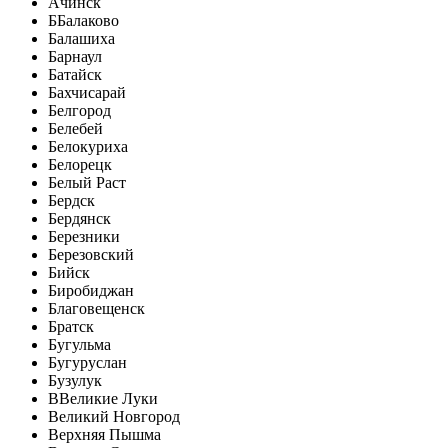
Ачинск
Б
Балаково
Балашиха
Барнаул
Батайск
Бахчисарай
Белгород
Белебей
Белокуриха
Белорецк
Белый Раст
Бердск
Бердянск
Березники
Березовский
Бийск
Биробиджан
Благовещенск
Братск
Бугульма
Бугуруслан
Бузулук
В
Великие Луки
Великий Новгород
Верхняя Пышма