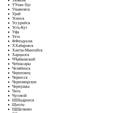
Тюмень
У
Улан-Удэ
Ульяновск
Урай
Усинск
Уссурийск
Усть-Кут
Уфа
Ухта
Ф
Феодосия
Х
Хабаровск
Ханты-Мансийск
Харцызск
Ч
Чайковский
Чебоксары
Челябинск
Череповец
Черкесск
Черноморское
Чернушка
Чита
Чусовой
Ш
Шадринск
Шахты
Щ
Щелково