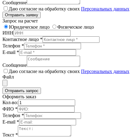
Сообщение
Даю согласие на обработку своих
Персональных данных
Отправить заявку
Запрос на расчет
Юридическое лицо
Физическое лицо
ИНН
Контактное лицо
*
Телефон
*
E-mail
*
Сообщение
Даю согласие на обработку своих
Персональных данных
Файл
Отправить запрос
Оформить заказ
Кол-во:
ФИО
*
Телефон
*
E-mail
*
Текст
*