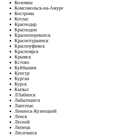
Коломна
Комсомольск-на-Амуре
Кострома
Котлас
Краснодар
Краснодон
Красноперекопск
Краснотурьинск
Красноуфимск
Красноярск
Крымск
Кстово
Куйбышев
Кунгур
Курган
Курск
Кызыл
Л
Лабинск
Лабытнанги
Лангепас
Ленинск-Кузнецкий
Ленск
Лесной
Липецк
Лисичанск