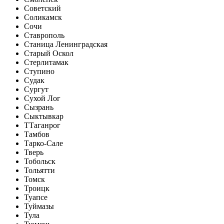
Советский
Соликамск
Сочи
Ставрополь
Станица Ленинградская
Старый Оскол
Стерлитамак
Ступино
Судак
Сургут
Сухой Лог
Сызрань
Сыктывкар
Т
Таганрог
Тамбов
Тарко-Сале
Тверь
Тобольск
Тольятти
Томск
Троицк
Туапсе
Туймазы
Тула