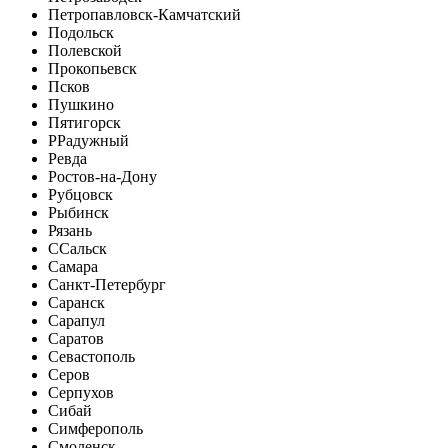
Петропавловск-Камчатский
Подольск
Полевской
Прокопьевск
Псков
Пушкино
Пятигорск
Р
Радужный
Ревда
Ростов-на-Дону
Рубцовск
Рыбинск
Рязань
С
Сальск
Самара
Санкт-Петербург
Саранск
Сарапул
Саратов
Севастополь
Серов
Серпухов
Сибай
Симферополь
Смоленск