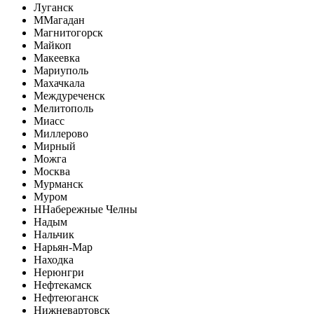
Луганск
М
Магадан
Магнитогорск
Майкоп
Макеевка
Мариуполь
Махачкала
Междуреченск
Мелитополь
Миасс
Миллерово
Мирный
Можга
Москва
Мурманск
Муром
Н
Набережные Челны
Надым
Нальчик
Нарьян-Мар
Находка
Нерюнгри
Нефтекамск
Нефтеюганск
Нижневартовск