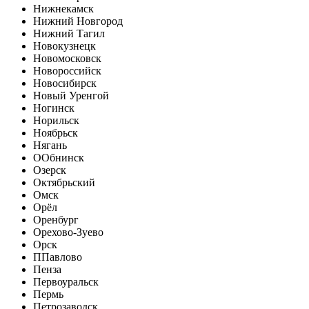
Нижнекамск
Нижний Новгород
Нижний Тагил
Новокузнецк
Новомосковск
Новороссийск
Новосибирск
Новый Уренгой
Ногинск
Норильск
Ноябрьск
Нягань
О
Обнинск
Озерск
Октябрьский
Омск
Орёл
Оренбург
Орехово-Зуево
Орск
П
Павлово
Пенза
Первоуральск
Пермь
Петрозаводск