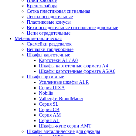
Пики кованые
Крепеж забора
Сетка пластиковая сигнальная
Ленты оградительные
Пластиковые конусы
Вехи оградительные сигнальные дорожные
Цепи оградительные
Мебель металлическая
Скамейки раздевалок
Вешалки гардеробные
Шкафы картотечные
Картотеки А1 / А0
Шкафы картотечные формата А4
Шкафы картотечные формата А5/А6
Шкафы архивные
Усиленные шкафы ALR
Серия ШХА
Nobilis
Valberg и BrandMauer
Cерия SL
Серия СВ
Серия АМ
Серия AL
Шкафы-купе серии AMT
Шкафы металлические для одежды