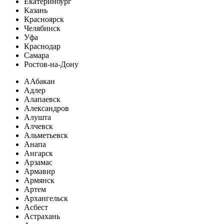
Екатеринбург
Казань
Красноярск
Челябинск
Уфа
Краснодар
Самара
Ростов-на-Дону
А
Абакан
Адлер
Алапаевск
Александров
Алушта
Алчевск
Альметьевск
Анапа
Ангарск
Арзамас
Армавир
Армянск
Артем
Архангельск
Асбест
Астрахань