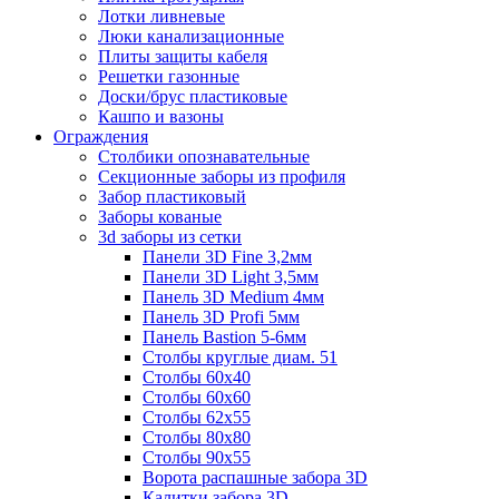
Лотки ливневые
Люки канализационные
Плиты защиты кабеля
Решетки газонные
Доски/брус пластиковые
Кашпо и вазоны
Ограждения
Столбики опознавательные
Секционные заборы из профиля
Забор пластиковый
Заборы кованые
3d заборы из сетки
Панели 3D Fine 3,2мм
Панели 3D Light 3,5мм
Панель 3D Medium 4мм
Панель 3D Profi 5мм
Панель Bastion 5-6мм
Столбы круглые диам. 51
Столбы 60х40
Столбы 60х60
Столбы 62х55
Столбы 80х80
Столбы 90х55
Ворота распашные забора 3D
Калитки забора 3D