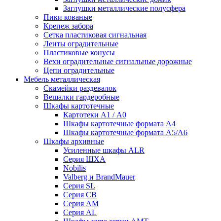
Заглушки металлические полусфера
Пики кованые
Крепеж забора
Сетка пластиковая сигнальная
Ленты оградительные
Пластиковые конусы
Вехи оградительные сигнальные дорожные
Цепи оградительные
Мебель металлическая
Скамейки раздевалок
Вешалки гардеробные
Шкафы картотечные
Картотеки А1 / А0
Шкафы картотечные формата А4
Шкафы картотечные формата А5/А6
Шкафы архивные
Усиленные шкафы ALR
Серия ШХА
Nobilis
Valberg и BrandMauer
Cерия SL
Серия СВ
Серия АМ
Серия AL