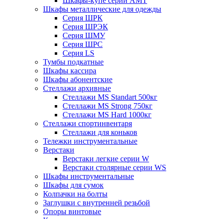
Шкафы-купе серии AMT
Шкафы металлические для одежды
Серия ШРК
Серия ШРЭК
Серия ШМУ
Серия ШРС
Серия LS
Тумбы подкатные
Шкафы кассира
Шкафы абонентские
Стеллажи архивные
Стеллажи MS Standart 500кг
Стеллажи MS Strong 750кг
Стеллажи MS Hard 1000кг
Стеллажи спортинвентаря
Стеллажи для коньков
Тележки инструментальные
Верстаки
Верстаки легкие серии W
Верстаки столярные серии WS
Шкафы инструментальные
Шкафы для сумок
Колпачки на болты
Заглушки с внутренней резьбой
Опоры винтовые