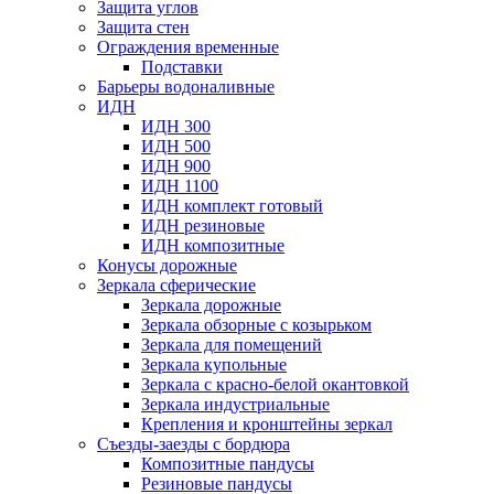
Защита углов
Защита стен
Ограждения временные
Подставки
Барьеры водоналивные
ИДН
ИДН 300
ИДН 500
ИДН 900
ИДН 1100
ИДН комплект готовый
ИДН резиновые
ИДН композитные
Конусы дорожные
Зеркала сферические
Зеркала дорожные
Зеркала обзорные с козырьком
Зеркала для помещений
Зеркала купольные
Зеркала с красно-белой окантовкой
Зеркала индустриальные
Крепления и кронштейны зеркал
Съезды-заезды с бордюра
Композитные пандусы
Резиновые пандусы