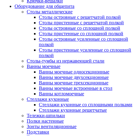
Крючки-вешалки
Оборудование для общепита
Столы металлические
Столы островные с решетчатой полкой
Столы пристенные с решетчатой полкой
Столы островные со сплошной полкой
Столы пристенные со сплошной полкой
Столы островные усиленные со сплошной
полкой
Столы пристенные усиленные со сплошной
полкой
Столы-тумбы из нержавеющей стали
Ванны моечные
Ванны моечные односекционные
Ванны моечные двухсекционные
Ванны моечные трехсекционные
Ванны моечные встроенные в стол
Ванны котломоечные
Стеллажи кухонные
Стеллажи кухонные со сплошными полками
Стеллажи кухонные решетчатые
Тележки-шпильки
Полки настенные
Зонты вентиляционные
Подставки