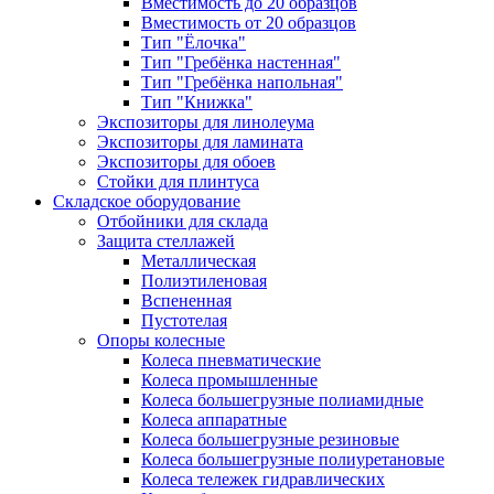
Вместимость до 20 образцов
Вместимость от 20 образцов
Тип "Ёлочка"
Тип "Гребёнка настенная"
Тип "Гребёнка напольная"
Тип "Книжка"
Экспозиторы для линолеума
Экспозиторы для ламината
Экспозиторы для обоев
Стойки для плинтуса
Складское оборудование
Отбойники для склада
Защита стеллажей
Металлическая
Полиэтиленовая
Вспененная
Пустотелая
Опоры колесные
Колеса пневматические
Колеса промышленные
Колеса большегрузные полиамидные
Колеса аппаратные
Колеса большегрузные резиновые
Колеса большегрузные полиуретановые
Колеса тележек гидравлических