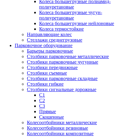
Колеса большегрузные полиамид-
полиуретановые
Колеса большегрузные чугун-
полиуретановые
Колеса большегрузные нейлоновые
Колеса термостойкие
Направляющие колес
Стеллажи среднегрузовые
Парковочное оборудование
Барьеры парковочные
Столбики парковочные металлические
Столбики парковочные чугунные
Столбики передвижные
Столбики съемные
Столбики парковочные складные
Столбики гибкие
Столбики сигнальные дорожные
С1
С2
С3
Прямые
Скошенные
Колесоотбойники металлические
Колесоотбойники резиновые
Колесоотбойники композитные